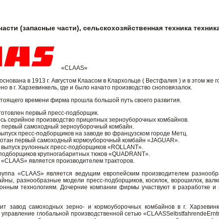
части (запасные части), сельскохозяйственная техника техник
«CLAAS»
нована в 1913 г. Августом Клаасом в Клархольце ( Вестфалия ) и в этом же г
о в г. Харзевинкель, где и было начато производство сноповязалок.
стоящего времени фирма прошла большой путь своего развития.
зготовлен первый пресс-подборщик.
лось серийное производство прицепных зерноуборочных комбайнов.
ан первый самоходный зерноуборочный комбайн.
 выпуск пресс-подборщиков на заводе во французском городе Метц.
аботан первый самоходный кормоуборочный комбайн «JAGUAR».
ен выпуск рулонных пресс-подборщиков «ROLLANT».
с-подборщиков крупногабаритных тюков «QUADRANT».
а «CLAAS» является производителем тракторов.
руппа «CLAAS» является ведущим европейским производителем разнообр
йны, разнообразные модели пресс-подборщиков, косилок, ворошилок, вал
нным технологиям. Дочерние компании фирмы участвуют в разработке и п
ит завод самоходных зерно- и кормоуборочных комбайнов в г. Харзевин
управление глобальной производственной сетью «CLAASSelbstfahrendeErntm