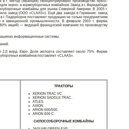
 в г. Метце (Франция) сконцентрировано производство пресс-
для зерно- и кормоуборочных комбайнов. Завод в г. Фаридабаде
ноуборочные комбайны для рынка Северной Америки. В 2005 г.
оила завод (ООО «CLAAS»). Ещё два завода в Германии: завод
ем в г. Падерборне поставляют продукцию не только предприятиям
й и авиационной промышленности. В феврале 2003 г. фирма
 80% акций) — ведущей французской компании по производству
 машинах информационные системы.
аний.
 2,0 млрд. Евро. Доля экспорта составляет около 75%. Фирма
оуборочных комбайнов поставляет «CLAAS».
ТРАКТОРЫ
XERION TRAC VC.
XERION SADDLE TRAC.
ATLES.
AXION.
ARION 600/500.
ARION 600 C.
СИЛОСОУБОРОЧНЫЕ КОМБАЙНЫ
JAGUAR GREEN EYE.