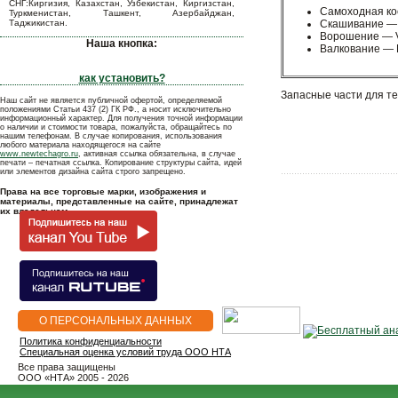
СНГ:Киргизия, Казахстан, Узбекистан, Киргизстан,
Самоходная к
Туркменистан, Ташкент, Азербайджан,
Таджикистан.
Скашивание —
Ворошение — 
Наша кнопка:
Валкование — 
как установить?
Запасные части для те
Наш сайт не является публичной офертой, определяемой
положениями Статьи 437 (2) ГК РФ., а носит исключительно
информационный характер. Для получения точной информации
о наличии и стоимости товара, пожалуйста, обращайтесь по
нашим телефонам. В случае копирования, использования
любого материала находящегося на сайте
www.newtechagro.ru
, активная ссылка обязательна, в случае
печати – печатная ссылка. Копирование структуры сайта, идей
или элементов дизайна сайта строго запрещено.
Права на все торговые марки, изображения и
материалы, представленные на сайте, принадлежат
их владельцам.
О ПЕРСОНАЛЬНЫХ ДАННЫХ
Политика конфиденциальности
Специальная оценка условий труда ООО НТА
Все права защищены
OOO «НТА» 2005 - 2026