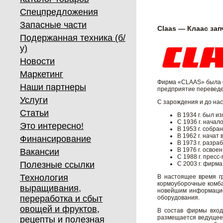
Спецпредложения
Запасные части
Claas — Клаас зап
Подержанная техника (б/
у)
Новости
Маркетинг
Фирма «CLAAS» была ос
Наши партнеры
предприятие переведен
Услуги
С зарождения и до на
Статьи
В 1934 г. был и
С 1936 г. нача
Это интересно!
В 1953 г. собр
В 1962 г. начат
Финансирование
В 1973 г. разр
В 1976 г. осво
Вакансии
С 1988 г. прес
Полезные ссылки
С 2003 г. фирм
Технология
В настоящее время г
кормоуборочные комба
выращивания,
новейшим информацио
переработка и сбыт
оборудования.
овощей и фруктов,
В состав фирмы вход
размещается ведущее 
рецепты и полезная