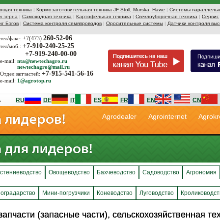
ющая техника
|
Кормозаготовительная техника JF Stoll, Murska, Hawe
|
Системы параллельн
и зерна
|
Самоходная техника
|
Картофельная техника
|
Свеклоуборочная техника
|
Сервис
иг Бэгов
|
Система контроля семяпроводов
|
Оросительные системы
|
Датчики контроля выс
260-52-06
+7(473)
тел/факс:
+7-910-240-25-25
тел/моб.:
+7-919-240-00-00
e-mail:
nta@newtechagro.ru
newtechagro@mail.ru
+7-915-541-56-16
Отдел запчастей:
e-mail:
1@agrotop.ru
RU
DE
IT
ES
FR
EN
CN
Agrodealer
Agrointernet
Agrokr
стениеводство
Овощеводство
Бахчеводство
Садоводство
Агрономия
оградарство
Мини-погрузчики
Коневодство
Луговодство
Кролиководст
запчасти (запасные части), сельскохозяйственная те
запчасти (запасные части), сельскохозяйственная те