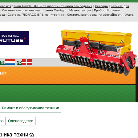
ого вождения Trimble GPS – технологии точного земледелия
|
Сенсоры
|
Техника для
|
Системы очистки топлива
|
Шнеки CanAgro
|
Метеостанции
|
Пробоотборники-
ева
|
Система ГЛОНАСС GPS мониторинга
|
Системы картирования урожайности
|
Жатки
NL
DK
edit
Ремонт и обслуживание техники
во
Оленеводство
хника техника
хника техника