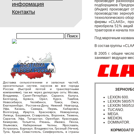
производит разнообра
информация
подборщиков. Предпри
(Индия) производит с
Контакты
производство зерноуб
технологического обор
фирмы «CLAAS», прои
приобрела 51% акций 
тракторов и начала по
Под марочным назван
В состав группы «CLA
В 2005 г. общее числ
занимает ведущее мес
Доставка сельхозтехники и запасных частей,
оросительных систем, насосов во все города
России (быстрой почтой и транспортными
ЗЕРНОУБ
компаниями), так же через дилерскую сеть: Москва,
Владимир, Санкт-Петербург, Саранск, Калуга,
LEXION 600.
Белгород, Брянск, Орел, Курск, Тамбов,
LEXION 580/570
Новосибирск, Челябинск, Томск, Омск,
LEXION 560/51
Екатеринбург, Ростов-на-Дону, Нижний Новгород,
Уфа, Казань, Самара, Пермь, Хабаровск,
TUCANO.
Волгоград, Иркутск, Красноярск, Новокузнецк,
MEGA.
Липецк, Башкирия, Ставрополь, Воронеж, Тюмень,
MEDION.
Саратов, Уфа, Татарстан, Оренбург, Краснодар,
Кемерово, Тольятти, Рязань, Ижевск, Пенза,
DOMINATOR.
Ульяновск, Набережные Челны, Ярославль,
Астрахань, Барнаул, Владивосток, Грозный (Чечня),
КОРМОЗАГО
Тула, Крым, Севастополь, Симферополь, в страны