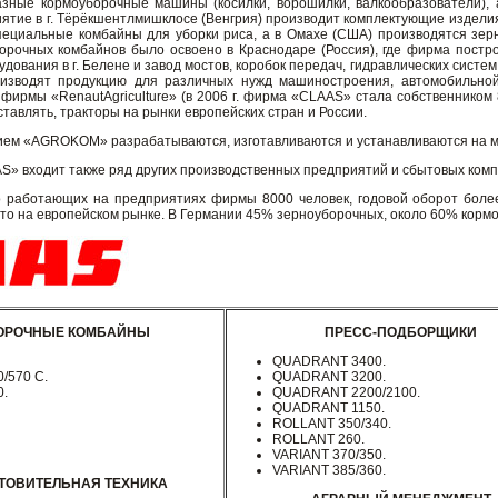
зные кормоуборочные машины (косилки, ворошилки, валкообразователи), а
ятие в г. Тёрёкшентлмишклосе (Венгрия) производит комплектующие изделия
пециальные комбайны для уборки риса, а в Омахе (США) производятся зер
орочных комбайнов было освоено в Краснодаре (Россия), где фирма постр
удования в г. Белене и завод мостов, коробок передач, гидравлических сист
зводят продукцию для различных нужд машиностроения, автомобильно
фирмы «RenautAgriculture» (в 2006 г. фирма «CLAAS» стала собственником
ставлять, тракторы на рынки европейских стран и России.
ием «AGROKOM» разрабатываются, изготавливаются и устанавливаются на
AS» входит также ряд других производственных предприятий и сбытовых комп
о работающих на предприятиях фирмы 8000 человек, годовой оборот более
то на европейском рынке. В Германии 45% зерноуборочных, около 60% корм
ОРОЧНЫЕ КОМБАЙНЫ
ПРЕСС-ПОДБОРЩИКИ
QUADRANT 3400.
/570 C.
QUADRANT 3200.
0.
QUADRANT 2200/2100.
QUADRANT 1150.
ROLLANT 350/340.
ROLLANT 260.
VARIANT 370/350.
VARIANT 385/360.
ТОВИТЕЛЬНАЯ ТЕХНИКА