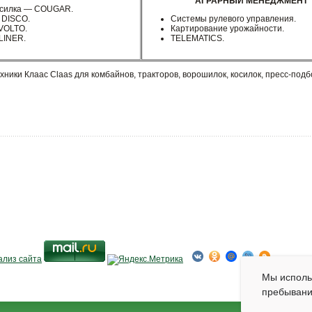
АГРАРНЫЙ МЕНЕДЖМЕНТ
осилка — COUGAR.
 DISCO.
Системы рулевого управления.
VOLTO.
Картирование урожайности.
LINER.
TELEMATICS.
хники Клаас Claas для комбайнов, тракторов, ворошилок, косилок, пресс-под
Мы испол
пребывани