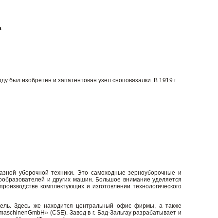
а
оду был изобретен и запатентован узел сноповязалки. В 1919 г.
азной уборочной техники. Это самоходные зерноуборочные и
кообразователей и других машин. Большое внимание уделяется
роизводстве комплектующих и изготовлении технологического
кель. Здесь же находится центральный офис фирмы, а также
aschinenGmbH» (CSE). Завод в г. Бад-Зальгау разрабатывает и