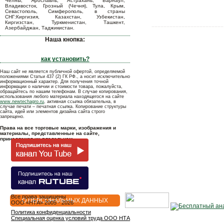
Челны, Ярославль, Астрахань, Барнаул,
Владивосток, Грозный (Чечня), Тула, Крым,
Севастополь, Симферополь, в страны
СНГ:Киргизия, Казахстан, Узбекистан,
Киргизстан, Туркменистан, Ташкент,
Азербайджан, Таджикистан.
Наша кнопка:
как установить?
Наш сайт не является публичной офертой, определяемой
положениями Статьи 437 (2) ГК РФ., а носит исключительно
информационный характер. Для получения точной
информации о наличии и стоимости товара, пожалуйста,
обращайтесь по нашим телефонам. В случае копирования,
использования любого материала находящегося на сайте
www.newtechagro.ru
, активная ссылка обязательна, в
случае печати – печатная ссылка. Копирование структуры
сайта, идей или элементов дизайна сайта строго
запрещено.
Права на все торговые марки, изображения и
материалы, представленные на сайте,
принадлежат их владельцам.
Все права защищены
О ПЕРСОНАЛЬНЫХ ДАННЫХ
OOO «НТА» 2005 - 2026
Политика конфиденциальности
Специальная оценка условий труда ООО НТА