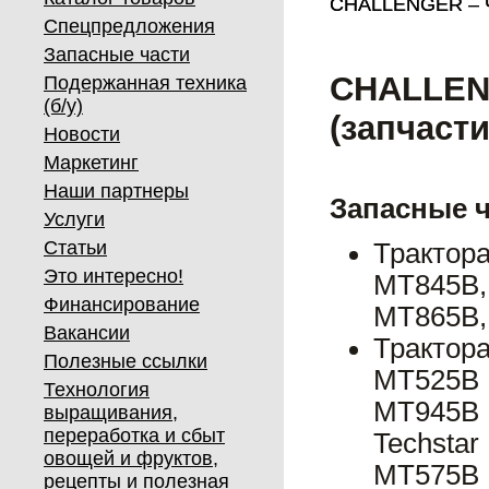
CHALLENGER – Че
CHALLENGER – Че
Спецпредложения
Запасные части
CHALLENG
Подержанная техника
(б/у)
(запчаст
Новости
Маркетинг
Наши партнеры
Запасные 
Услуги
Статьи
Трактор
Это интересно!
MT845B,
Финансирование
MT865B,
Вакансии
Трактор
Полезные ссылки
MT525B 
Технология
MT945B 
выращивания,
переработка и сбыт
Techstar
овощей и фруктов,
MT575B 
рецепты и полезная