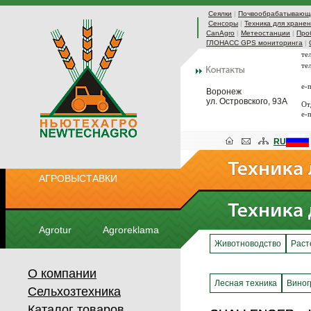
Сеялки
|
Почвообрабатывающа
Сенсоры
|
Техника для хранен
CanAgro
|
Метеостанции
|
Про
ГЛОНАСС GPS мониторинга
|
те
те
e-
Воронеж
ул. Островского, 93А
От
e-
RU
АГРОВЫСТАВКИ
Agrotur
Agroreklama
Животноводство
Раст
О компании
Лесная техника
Виног
Сельхозтехника
Каталог товаров