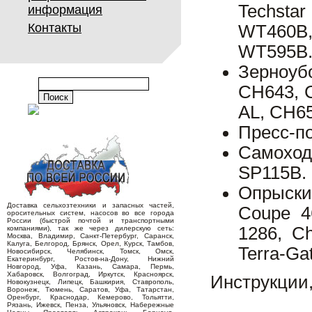
Techsta
информация
Контакты
WT460B,
WT595B
Зерноуб
CH643, 
AL, CH6
Пресс-п
Самоход
SP115B.
Опрыски
Доставка сельхозтехники и запасных частей,
Coupe 4
оросительных систем, насосов во все города
России (быстрой почтой и транспортными
1286, Ch
компаниями), так же через дилерскую сеть:
Москва, Владимир, Санкт-Петербург, Саранск,
Калуга, Белгород, Брянск, Орел, Курск, Тамбов,
Terra-Ga
Новосибирск, Челябинск, Томск, Омск,
Екатеринбург, Ростов-на-Дону, Нижний
Новгород, Уфа, Казань, Самара, Пермь,
Хабаровск, Волгоград, Иркутск, Красноярск,
Инструкции,
Новокузнецк, Липецк, Башкирия, Ставрополь,
Воронеж, Тюмень, Саратов, Уфа, Татарстан,
Оренбург, Краснодар, Кемерово, Тольятти,
Рязань, Ижевск, Пенза, Ульяновск, Набережные