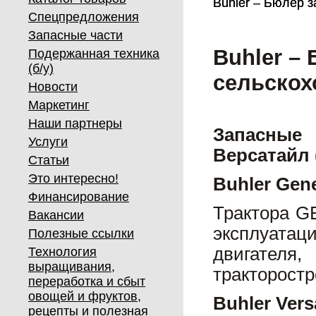
Buhler – Бюлер з
Buhler – Бюлер з
Спецпредложения
Запасные части
Buhler – 
Подержанная техника
(б/у)
сельскох
Новости
Маркетинг
Наши партнеры
Запасные
Услуги
Версатайл 
Статьи
Это интересно!
Buhler Gen
Финансирование
Трактора G
Вакансии
эксплуатац
Полезные ссылки
двигателя
Технология
выращивания,
тракторостр
переработка и сбыт
овощей и фруктов,
Buhler Vers
рецепты и полезная