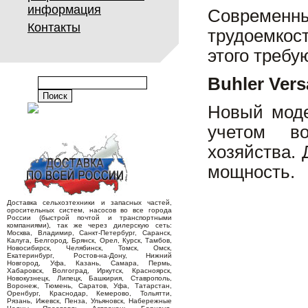
информация
Современн
Контакты
трудоемкос
этого треб
Buhler Vers
Новый моде
учетом во
хозяйства.
мощность.
Доставка сельхозтехники и запасных частей,
оросительных систем, насосов во все города
России (быстрой почтой и транспортными
компаниями), так же через дилерскую сеть:
Москва, Владимир, Санкт-Петербург, Саранск,
Калуга, Белгород, Брянск, Орел, Курск, Тамбов,
Новосибирск, Челябинск, Томск, Омск,
Екатеринбург, Ростов-на-Дону, Нижний
Новгород, Уфа, Казань, Самара, Пермь,
Хабаровск, Волгоград, Иркутск, Красноярск,
Новокузнецк, Липецк, Башкирия, Ставрополь,
Воронеж, Тюмень, Саратов, Уфа, Татарстан,
Оренбург, Краснодар, Кемерово, Тольятти,
Рязань, Ижевск, Пенза, Ульяновск, Набережные