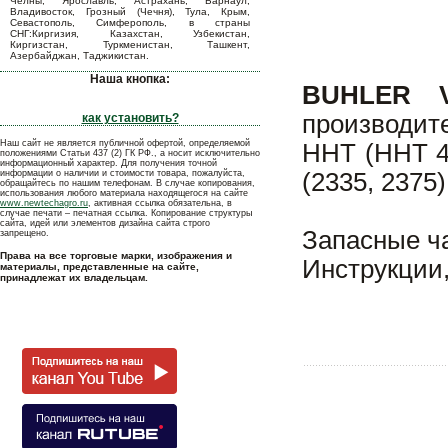
Челны, Ярославль, Астрахань, Барнаул,
Владивосток, Грозный (Чечня), Тула, Крым,
Севастополь, Симферополь, в страны
СНГ:Киргизия, Казахстан, Узбекистан,
Киргизстан, Туркменистан, Ташкент,
Азербайджан, Таджикистан.
Наша кнопка:
BUHLER Ve
производит
как установить?
Наш сайт не является публичной офертой, определяемой
HHT (HHT 43
положениями Статьи 437 (2) ГК РФ., а носит исключительно
информационный характер. Для получения точной
информации о наличии и стоимости товара, пожалуйста,
(2335, 2375)
обращайтесь по нашим телефонам. В случае копирования,
использования любого материала находящегося на сайте
www.newtechagro.ru
, активная ссылка обязательна, в
случае печати – печатная ссылка. Копирование структуры
сайта, идей или элементов дизайна сайта строго
Запасные ча
запрещено.
Права на все торговые марки, изображения и
Инструкции,
материалы, представленные на сайте,
принадлежат их владельцам.