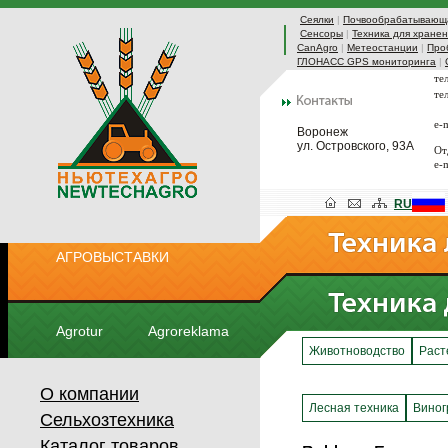
Сеялки
|
Почвообрабатывающа
Сенсоры
|
Техника для хранен
CanAgro
|
Метеостанции
|
Про
ГЛОНАСС GPS мониторинга
|
те
те
e-
Воронеж
ул. Островского, 93А
От
e-
RU
АГРОВЫСТАВКИ
Agrotur
Agroreklama
Животноводство
Раст
О компании
Лесная техника
Виног
Сельхозтехника
Каталог товаров