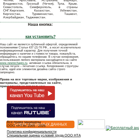
Челны, Ярославль, Астрахань, Барнаул,
Владивосток, Грозный (Чечня), Тула, Крым,
Севастополь, Симферополь, в страны
СНГ:Киргизия, Казахстан, Узбекистан,
Киргизстан, Туркменистан, Ташкент,
Азербайджан, Таджикистан.
Наша кнопка:
как установить?
Наш сайт не является публичной офертой, определяемой
положениями Статьи 437 (2) ГК РФ., а носит исключительно
информационный характер. Для получения точной
информации о наличии и стоимости товара, пожалуйста,
обращайтесь по нашим телефонам. В случае копирования,
использования любого материала находящегося на сайте
www.newtechagro.ru
, активная ссылка обязательна, в
случае печати – печатная ссылка. Копирование структуры
сайта, идей или элементов дизайна сайта строго
запрещено.
Права на все торговые марки, изображения и
материалы, представленные на сайте,
принадлежат их владельцам.
Все права защищены
О ПЕРСОНАЛЬНЫХ ДАННЫХ
OOO «НТА» 2005 - 2026
Политика конфиденциальности
Специальная оценка условий труда ООО НТА