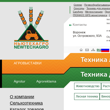
Сеялки
|
Почвообрабатывающа
Сенсоры
|
Техника для хранен
CanAgro
|
Метеостанции
|
Про
ГЛОНАСС GPS мониторинга
|
те
те
e-
Воронеж
ул. Островского, 93А
От
e-
RU
АГРОВЫСТАВКИ
Agrotur
Agroreklama
Животноводство
Раст
О компании
Лесная техника
Виног
Сельхозтехника
Каталог товаров