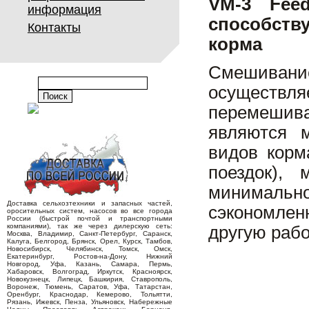
VM-3 Fee
информация
способств
Контакты
корма
Смешиван
осуществл
перемешив
являются 
видов корм
поездок),
минимально
Доставка сельхозтехники и запасных частей,
сэкономлен
оросительных систем, насосов во все города
России (быстрой почтой и транспортными
компаниями), так же через дилерскую сеть:
другую рабо
Москва, Владимир, Санкт-Петербург, Саранск,
Калуга, Белгород, Брянск, Орел, Курск, Тамбов,
Новосибирск, Челябинск, Томск, Омск,
Екатеринбург, Ростов-на-Дону, Нижний
Новгород, Уфа, Казань, Самара, Пермь,
Хабаровск, Волгоград, Иркутск, Красноярск,
Новокузнецк, Липецк, Башкирия, Ставрополь,
Воронеж, Тюмень, Саратов, Уфа, Татарстан,
Оренбург, Краснодар, Кемерово, Тольятти,
Рязань, Ижевск, Пенза, Ульяновск, Набережные