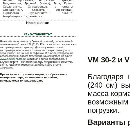
Челны, Ярославль, Астрахань, Барнаул,
Владивосток, Грозный (Чечня), Тула, Крым,
Севастополь, Симферополь, в страны
СНГ:Киргизия, Казахстан, Узбекистан,
Киргизстан, Туркменистан, Ташкент,
Азербайджан, Таджикистан.
Наша кнопка:
как установить?
Наш сайт не является публичной офертой, определяемой
положениями Статьи 437 (2) ГК РФ., а носит исключительно
информационный характер. Для получения точной
информации о наличии и стоимости товара, пожалуйста,
обращайтесь по нашим телефонам. В случае копирования,
использования любого материала находящегося на сайте
VM 30-2 и 
www.newtechagro.ru
, активная ссылка обязательна, в
случае печати – печатная ссылка. Копирование структуры
сайта, идей или элементов дизайна сайта строго
запрещено.
Права на все торговые марки, изображения и
Благодаря 
материалы, представленные на сайте,
принадлежат их владельцам.
(240 см) в
масса корма
возможным
погрузки.
Варианты 