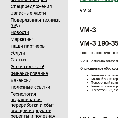
Спецпредложения
VM-3
VM-3
Запасные части
Подержанная техника
(б/у)
VM-3
Новости
Маркетинг
VM-3 190-3
Наши партнеры
Услуги
Feeder с 3 шнеками с о
Статьи
VM-3. Возможно заказат
Это интересно!
Опциональное оборудо
Финансирование
Боковые и задние 
Боковой элеватор 
Вакансии
Поперечный транс
Полезные ссылки
Боковой элеватор 
Элеватор E22, сза
Технология
выращивания,
переработка и сбыт
овощей и фруктов,
рецепты и полезная