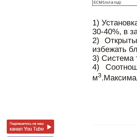
ECM/1гол.в год):
1) Установк
30-40%, в з
2) Открыт
избежать бл
3) Система 
4) Соотнош
3
м
.Максима