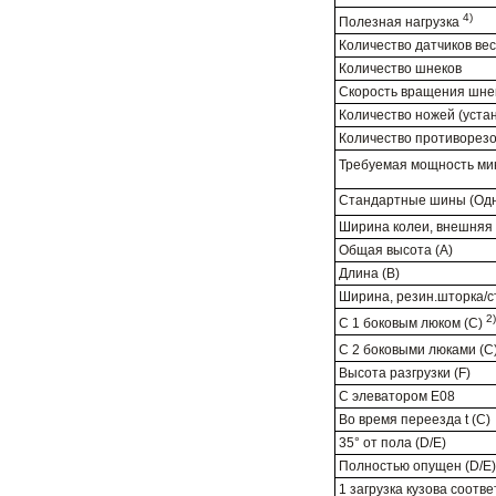
4)
Полезная нагрузка
Количество датчиков ве
Количество шнеков
Скорость вращения шне
Количество ножей (уста
Количество противорезо
Требуемая мощность ми
Стандартные шины (Одн
Ширина колеи, внешняя 
Общая высота (А)
Длина (В)
Ширина, резин.шторка/с
2)
С 1 боковым люком (C)
С 2 боковыми люками (C
Высота разгрузки (F)
С элеватором E08
Во время переезда t (C)
35° от пола (D/E)
Полностью опущен (D/E)
1 загрузка кузова соотв