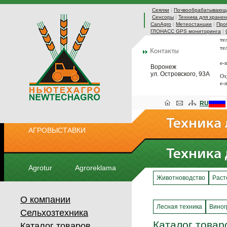
Сеялки
|
Почвообрабатывающа
Сенсоры
|
Техника для хранен
CanAgro
|
Метеостанции
|
Про
ГЛОНАСС GPS мониторинга
|
те
те
e-
Воронеж
ул. Островского, 93А
От
e-
RU
АГРОВЫСТАВКИ
Agrotur
Agroreklama
Животноводство
Раст
О компании
Лесная техника
Виног
Сельхозтехника
Каталог товар
Каталог товаров