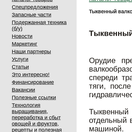
Спецпредложения
Тыквенный валко
Тыквенный валко
Запасные части
Подержанная техника
(б/у)
Тыквенный 
Новости
Маркетинг
Наши партнеры
Услуги
Орудие пр
Статьи
валкообраз
Это интересно!
спереди тр
Финансирование
тяги, посл
Вакансии
гидравличе
Полезные ссылки
Технология
Тыквенный
выращивания,
переработка и сбыт
отдельный 
овощей и фруктов,
машиной.
рецепты и полезная