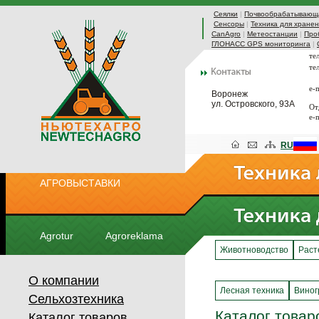
Сеялки
|
Почвообрабатывающа
Сенсоры
|
Техника для хранен
CanAgro
|
Метеостанции
|
Про
ГЛОНАСС GPS мониторинга
|
те
те
e-
Воронеж
ул. Островского, 93А
От
e-
RU
АГРОВЫСТАВКИ
Agrotur
Agroreklama
Животноводство
Раст
О компании
Лесная техника
Виног
Сельхозтехника
Каталог товар
Каталог товаров