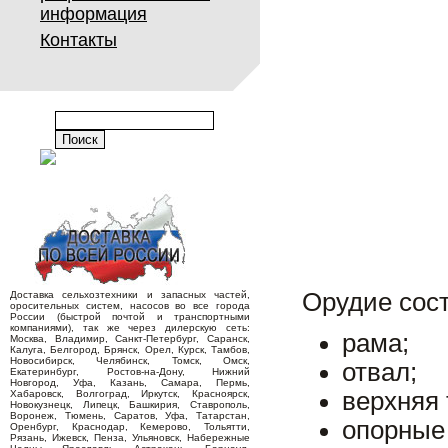
информация
Контакты
Орудие сос
Доставка сельхозтехники и запасных частей,
оросительных систем, насосов во все города
России (быстрой почтой и транспортными
компаниями), так же через дилерскую сеть:
рама;
Москва, Владимир, Санкт-Петербург, Саранск,
Калуга, Белгород, Брянск, Орел, Курск, Тамбов,
Новосибирск, Челябинск, Томск, Омск,
отвал;
Екатеринбург, Ростов-на-Дону, Нижний
Новгород, Уфа, Казань, Самара, Пермь,
верхняя 
Хабаровск, Волгоград, Иркутск, Красноярск,
Новокузнецк, Липецк, Башкирия, Ставрополь,
Воронеж, Тюмень, Саратов, Уфа, Татарстан,
опорные 
Оренбург, Краснодар, Кемерово, Тольятти,
Рязань, Ижевск, Пенза, Ульяновск, Набережные