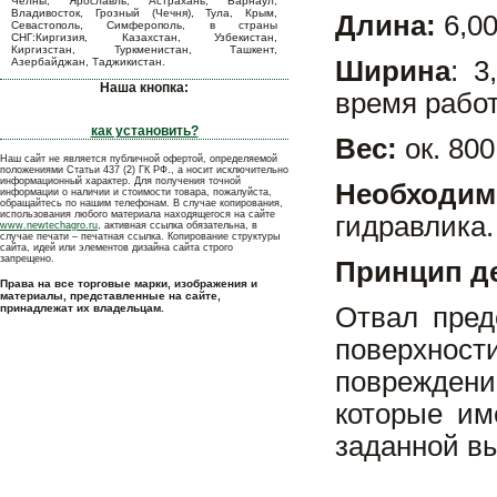
Челны, Ярославль, Астрахань, Барнаул,
Владивосток, Грозный (Чечня), Тула, Крым,
Длина:
6,0
Севастополь, Симферополь, в страны
СНГ:Киргизия, Казахстан, Узбекистан,
Киргизстан, Туркменистан, Ташкент,
Азербайджан, Таджикистан.
Ширина
: 3
Наша кнопка:
время рабо
как установить?
Вес:
ок. 800 
Наш сайт не является публичной офертой, определяемой
положениями Статьи 437 (2) ГК РФ., а носит исключительно
информационный характер. Для получения точной
Необходим
информации о наличии и стоимости товара, пожалуйста,
обращайтесь по нашим телефонам. В случае копирования,
использования любого материала находящегося на сайте
гидравлика.
www.newtechagro.ru
, активная ссылка обязательна, в
случае печати – печатная ссылка. Копирование структуры
сайта, идей или элементов дизайна сайта строго
запрещено.
Принцип д
Права на все торговые марки, изображения и
материалы, представленные на сайте,
принадлежат их владельцам.
Отвал пред
поверхнос
повреждени
которые им
заданной вы