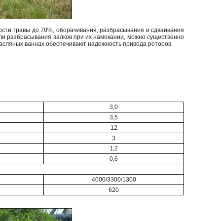
ности травы до 70%, оборачивания, разбрасывания и сдваивания
или разбрасывания валков при их намокании, можно существенно
масляных ваннах обеспечивают надежность привода роторов.
3,0
3,5
12
3
1,2
0,6
4000/3300/1300
620