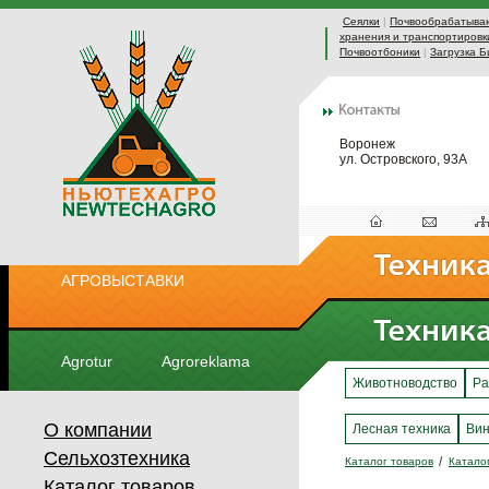
Сеялки
|
Почвообрабатыва
хранения и транспортировк
Почвоотбоники
|
Загрузка Б
Воронеж
ул. Островского, 93А
АГРОВЫСТАВКИ
Agrotur
Agroreklama
Животноводство
Ра
О компании
Лесная техника
Вин
Сельхозтехника
Каталог товаров
Катало
Каталог товаров