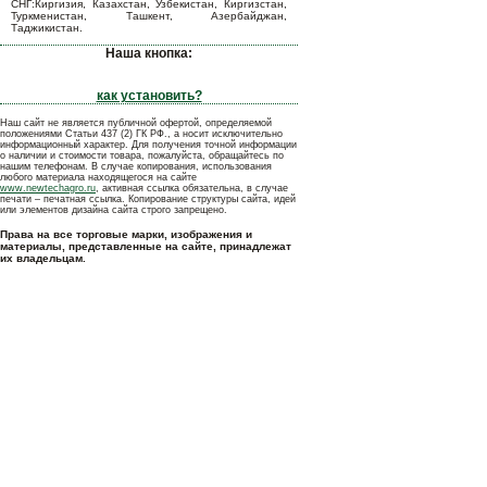
СНГ:Киргизия, Казахстан, Узбекистан, Киргизстан,
Туркменистан, Ташкент, Азербайджан,
Таджикистан.
Наша кнопка:
как установить?
Наш сайт не является публичной офертой, определяемой
положениями Статьи 437 (2) ГК РФ., а носит исключительно
информационный характер. Для получения точной информации
о наличии и стоимости товара, пожалуйста, обращайтесь по
нашим телефонам. В случае копирования, использования
любого материала находящегося на сайте
www.newtechagro.ru
, активная ссылка обязательна, в случае
печати – печатная ссылка. Копирование структуры сайта, идей
или элементов дизайна сайта строго запрещено.
Права на все торговые марки, изображения и
материалы, представленные на сайте, принадлежат
их владельцам.