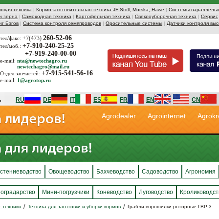
ющая техника
|
Кормозаготовительная техника JF Stoll, Murska, Hawe
|
Системы параллельн
и зерна
|
Самоходная техника
|
Картофельная техника
|
Свеклоуборочная техника
|
Сервис
иг Бэгов
|
Система контроля семяпроводов
|
Оросительные системы
|
Датчики контроля выс
260-52-06
+7(473)
тел/факс:
+7-910-240-25-25
тел/моб.:
+7-919-240-00-00
e-mail:
nta@newtechagro.ru
newtechagro@mail.ru
+7-915-541-56-16
Отдел запчастей:
e-mail:
1@agrotop.ru
RU
DE
IT
ES
FR
EN
CN
Agrodealer
Agrointernet
Agrokr
стениеводство
Овощеводство
Бахчеводство
Садоводство
Агрономия
оградарство
Мини-погрузчики
Коневодство
Луговодство
Кролиководст
г техники
Техника для заготовки и уборки кормов
Грабли-ворошилки роторные ГВР-3