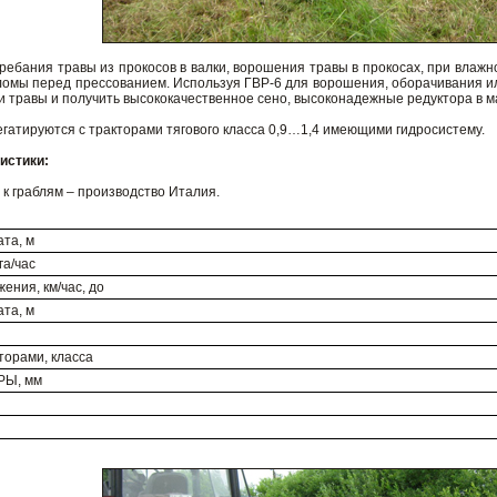
ребания травы из прокосов в валки, ворошения травы в прокосах, при влаж
соломы перед прессованием. Используя ГВР-6 для ворошения, оборачивания 
и травы и получить высококачественное сено, высоконадежные редуктора в 
гатируются с тракторами тягового класса 0,9…1,4 имеющими гидросистему.
истики:
 к граблям – производство Италия.
та, м
га/час
ения, км/час, до
та, м
торами, класса
РЫ, мм