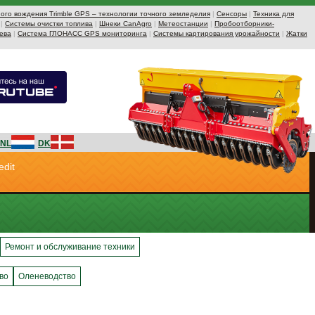
ого вождения Trimble GPS – технологии точного земледелия
|
Сенсоры
|
Техника для
|
Системы очистки топлива
|
Шнеки CanAgro
|
Метеостанции
|
Пробоотборники-
ева
|
Система ГЛОНАСС GPS мониторинга
|
Системы картирования урожайности
|
Жатки
NL
DK
edit
Ремонт и обслуживание техники
во
Оленеводство