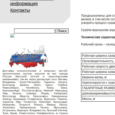
информация
Контакты
Предназначены для сг
валков, в том числе 
ускорить процесс сушк
Грабли-ворошилки агре
Технические характер
Рабочий орган – палец
Рабочая ширина захва
Производительность, 
Рабочая скорость движ
Доставка сельхозтехники и запасных частей,
Рабочая ширина захва
оросительных систем, насосов во все города
России (быстрой почтой и транспортными
Ширина валка, м
компаниями), так же через дилерскую сеть: Москва,
Владимир, Санкт-Петербург, Саранск, Калуга,
Агрегатируется с трак
Белгород, Брянск, Орел, Курск, Тамбов,
Новосибирск, Челябинск, Томск, Омск,
ГАБАРИТНЫЕ РАЗМЕ
Екатеринбург, Ростов-на-Дону, Нижний Новгород,
длина/ширина/высота
Уфа, Казань, Самара, Пермь, Хабаровск,
Волгоград, Иркутск, Красноярск, Новокузнецк,
Масса, кг
Липецк, Башкирия, Ставрополь, Воронеж, Тюмень,
Саратов, Уфа, Татарстан, Оренбург, Краснодар,
Кемерово, Тольятти, Рязань, Ижевск, Пенза,
Ульяновск, Набережные Челны, Ярославль,
Астрахань, Барнаул, Владивосток, Грозный (Чечня),
Тула, Крым, Севастополь, Симферополь, в страны