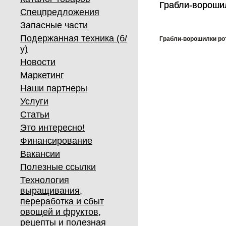
Грабли-вороши
Грабли-вороши
Спецпредложения
Запасные части
Подержанная техника (б/
Грабли-ворошилки ро
у)
Новости
Маркетинг
Наши партнеры
Услуги
Статьи
Это интересно!
Финансирование
Вакансии
Полезные ссылки
Технология
выращивания,
переработка и сбыт
овощей и фруктов,
рецепты и полезная