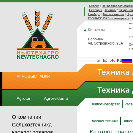
Сеялки
|
Почвообрабатывающа
Сенсоры
|
Техника для хранен
CanAgro
|
Метеостанции
|
Про
ГЛОНАСС GPS мониторинга
|
те
те
e-
Воронеж
ул. Островского, 93А
От
e-
RU
АГРОВЫСТАВКИ
Agrotur
Agroreklama
Животноводство
Раст
О компании
Лесная техника
Виног
Сельхозтехника
Каталог товар
Каталог товаров