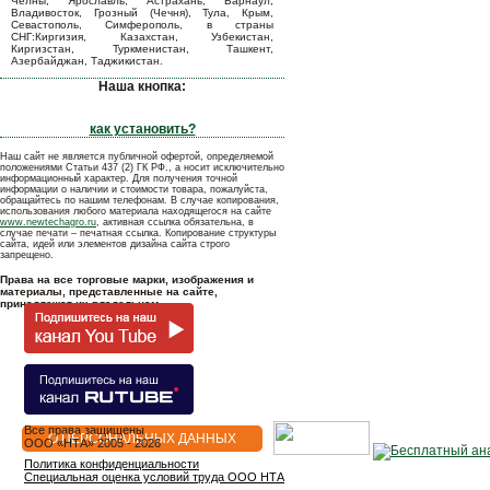
Челны, Ярославль, Астрахань, Барнаул,
Владивосток, Грозный (Чечня), Тула, Крым,
Севастополь, Симферополь, в страны
СНГ:Киргизия, Казахстан, Узбекистан,
Киргизстан, Туркменистан, Ташкент,
Азербайджан, Таджикистан.
Наша кнопка:
как установить?
Наш сайт не является публичной офертой, определяемой
положениями Статьи 437 (2) ГК РФ., а носит исключительно
информационный характер. Для получения точной
информации о наличии и стоимости товара, пожалуйста,
обращайтесь по нашим телефонам. В случае копирования,
использования любого материала находящегося на сайте
www.newtechagro.ru
, активная ссылка обязательна, в
случае печати – печатная ссылка. Копирование структуры
сайта, идей или элементов дизайна сайта строго
запрещено.
Права на все торговые марки, изображения и
материалы, представленные на сайте,
принадлежат их владельцам.
Все права защищены
О ПЕРСОНАЛЬНЫХ ДАННЫХ
OOO «НТА» 2005 - 2026
Политика конфиденциальности
Специальная оценка условий труда ООО НТА