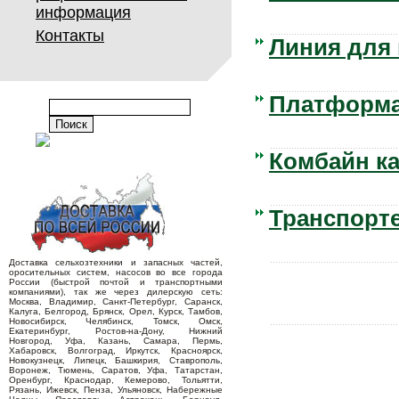
информация
Контакты
Линия для
Платформа
Комбайн к
Транспорте
Доставка сельхозтехники и запасных частей,
оросительных систем, насосов во все города
России (быстрой почтой и транспортными
компаниями), так же через дилерскую сеть:
Москва, Владимир, Санкт-Петербург, Саранск,
Калуга, Белгород, Брянск, Орел, Курск, Тамбов,
Новосибирск, Челябинск, Томск, Омск,
Екатеринбург, Ростов-на-Дону, Нижний
Новгород, Уфа, Казань, Самара, Пермь,
Хабаровск, Волгоград, Иркутск, Красноярск,
Новокузнецк, Липецк, Башкирия, Ставрополь,
Воронеж, Тюмень, Саратов, Уфа, Татарстан,
Оренбург, Краснодар, Кемерово, Тольятти,
Рязань, Ижевск, Пенза, Ульяновск, Набережные