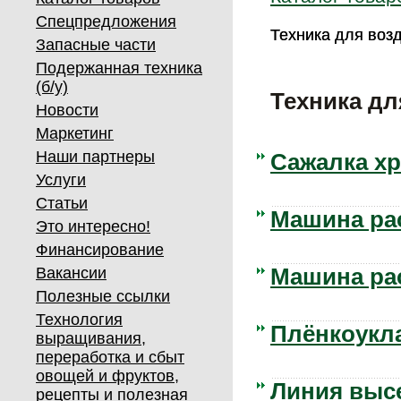
Спецпредложения
Техника для воз
Техника для воз
Запасные части
Подержанная техника
(б/у)
Техника д
Новости
Маркетинг
Наши партнеры
Сажалка хр
Услуги
Статьи
Машина рас
Это интересно!
Финансирование
Вакансии
Машина ра
Полезные ссылки
Технология
Плёнкоукла
выращивания,
переработка и сбыт
овощей и фруктов,
Линия высе
рецепты и полезная