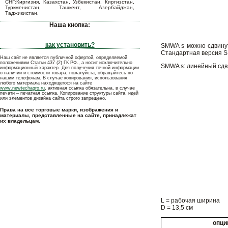
СНГ:Киргизия, Казахстан, Узбекистан, Киргизстан,
Туркменистан, Ташкент, Азербайджан,
Таджикистан.
Наша кнопка:
как установить?
SMWA s можно сдвинут
Стандартная версия SM
Наш сайт не является публичной офертой, определяемой
положениями Статьи 437 (2) ГК РФ., а носит исключительно
SMWA s: линейный сдв
информационный характер. Для получения точной информации
о наличии и стоимости товара, пожалуйста, обращайтесь по
нашим телефонам. В случае копирования, использования
любого материала находящегося на сайте
www.newtechagro.ru
, активная ссылка обязательна, в случае
печати – печатная ссылка. Копирование структуры сайта, идей
или элементов дизайна сайта строго запрещено.
Права на все торговые марки, изображения и
материалы, представленные на сайте, принадлежат
их владельцам.
L = рабочая ширина
D = 13,5 см
опци