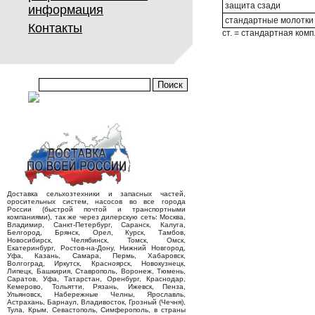
защита сзади
информация
стандартные молотки
Контакты
ст. = стандартная ком
Доставка сельхозтехники и запасных частей,
оросительных систем, насосов во все города
России (быстрой почтой и транспортными
компаниями), так же через дилерскую сеть: Москва,
Владимир, Санкт-Петербург, Саранск, Калуга,
Белгород, Брянск, Орел, Курск, Тамбов,
Новосибирск, Челябинск, Томск, Омск,
Екатеринбург, Ростов-на-Дону, Нижний Новгород,
Уфа, Казань, Самара, Пермь, Хабаровск,
Волгоград, Иркутск, Красноярск, Новокузнецк,
Липецк, Башкирия, Ставрополь, Воронеж, Тюмень,
Саратов, Уфа, Татарстан, Оренбург, Краснодар,
Кемерово, Тольятти, Рязань, Ижевск, Пенза,
Ульяновск, Набережные Челны, Ярославль,
Астрахань, Барнаул, Владивосток, Грозный (Чечня),
Тула, Крым, Севастополь, Симферополь, в страны