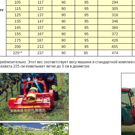
105
117
90
95
294
115
127
90
95
305
ev
125
137
90
95
316
135
147
90
95
346
145
157
90
95
360
155
167
90
95
372
175
187
90
95
426
200
212
90
95
455
225**
237
90
95
474
риблизительно. Этот вес соответствует весу машине в стандартной комплект
ахвата 225 см измельчает ветки до 3 см в диаметре.