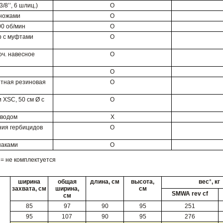
/8’’, 6 шлиц.)
O
 ножами
O
0 об/мин
O
р с муфтами
O
оч. навесное
O
O
тная резиновая
O
 XSC, 50 см Ø с
O
иводом
X
ния гербицидов
O
наками
O
Х = не комплектуется
ширина
общая
длина, см
высота,
вес
*
, кг
захвата, см
ширина,
см
SMWA rev cf
см
85
97
90
95
251
95
107
90
95
276