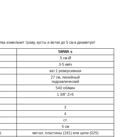
а измельчит траву, кусты и ветки до 5 см в диаметре!
SMWA s
5 см Ø
3-5 км/ч
кат.1 реверсивная
27 см, линейный
гидравлический
540 об/мин
1 3/8” Z=6
3
4
ст.
5 см
)
метал. пластины (181) или цепи (025)