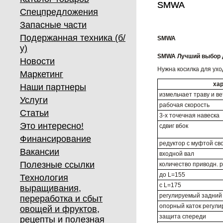
SMWA
SMWA
Спецпредложения
Запасные части
Подержанная техника (б/
SMWA
у)
SMWA Лучший выбор д
Новости
Нужна косилка для ухо
Маркетинг
ха
Наши партнеры
измельчает траву и ве
Услуги
рабочая скорость
Статьи
3-х точечная навеска
Это интересно!
сдвиг вбок
Финансирование
редуктор с муфтой св
Вакансии
входной вал
Полезные ссылки
количество приводн. 
до L=155
Технология
c L=175
выращивания,
регулируемый задний
переработка и сбыт
опорный каток регули
овощей и фруктов,
защита спереди
рецепты и полезная