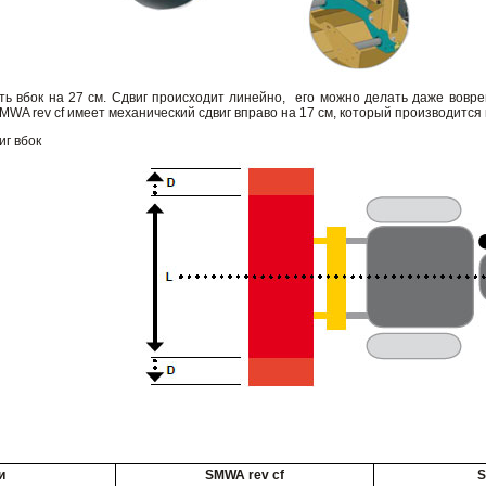
ь вбок на 27 см. Сдвиг происходит линейно, его можно делать даже вовре
WA rev cf имеет механический сдвиг вправо на 17 см, который производится
иг вбок
и
SMWA rev cf
S