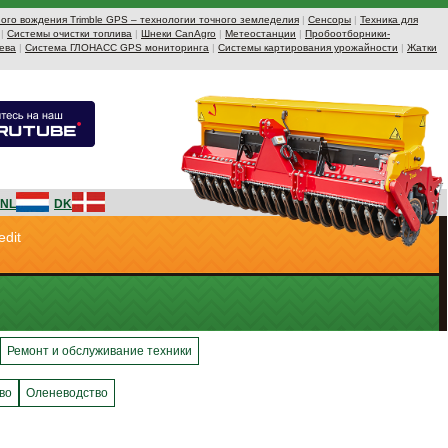
ого вождения Trimble GPS – технологии точного земледелия
|
Сенсоры
|
Техника для
|
Системы очистки топлива
|
Шнеки CanAgro
|
Метеостанции
|
Пробоотборники-
ева
|
Система ГЛОНАСС GPS мониторинга
|
Системы картирования урожайности
|
Жатки
NL
DK
edit
Ремонт и обслуживание техники
во
Оленеводство