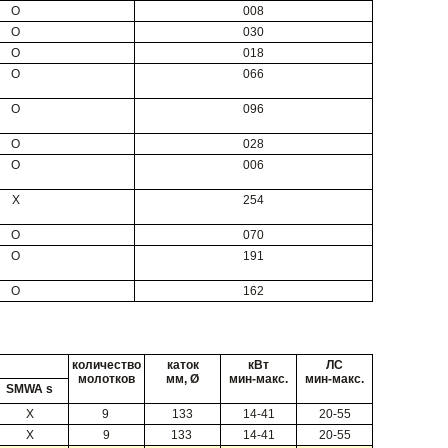
O
008
O
030
O
018
O
066
O
096
O
028
O
006
X
254
O
070
O
191
O
162
количество
каток
кВт
ЛС
молотков
мм, Ø
мин-макс.
мин-макс.
SMWA s
X
9
133
14-41
20-55
X
9
133
14-41
20-55