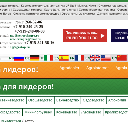
ющая техника
|
Кормозаготовительная техника JF Stoll, Murska, Hawe
|
Системы параллельн
и зерна
|
Самоходная техника
|
Картофельная техника
|
Свеклоуборочная техника
|
Сервис
иг Бэгов
|
Система контроля семяпроводов
|
Оросительные системы
|
Датчики контроля выс
260-52-06
+7(473)
тел/факс:
+7-910-240-25-25
тел/моб.:
+7-919-240-00-00
e-mail:
nta@newtechagro.ru
newtechagro@mail.ru
+7-915-541-56-16
Отдел запчастей:
e-mail:
1@agrotop.ru
RU
DE
IT
ES
FR
EN
CN
Agrodealer
Agrointernet
Agrokr
стениеводство
Овощеводство
Бахчеводство
Садоводство
Агрономия
оградарство
Мини-погрузчики
Коневодство
Луговодство
Кролиководст
и-измельчители
SMWA