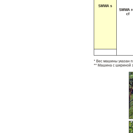
SMWA s
SMWA r
cf
* Вес машины указан п
** Машина с шириной з