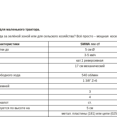
ля маленького трактора.
да за зелёной зоной или для сельского хозяйства? Всё просто – мощная косилк
рактеристики
SMWA rev cf
тки до
5 см Ø
3-5 км/ч
кат.1 реверсивная
17 см механический
ободного хода
540 об/мин
1 3/8” Z=6
ремней
3
4
 капот
ст.
руется по высоте на
5 см
метал. пластины (181) или цепи (025