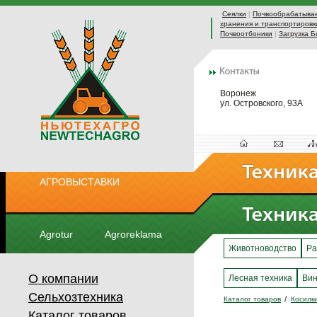
Сеялки
|
Почвообрабатыва
хранения и транспортировк
Почвоотбоники
|
Загрузка Б
Воронеж
ул. Островского, 93А
АГРОВЫСТАВКИ
Agrotur
Agroreklama
Животноводство
Ра
О компании
Лесная техника
Вин
Сельхозтехника
Каталог товаров
Косилк
Каталог товаров