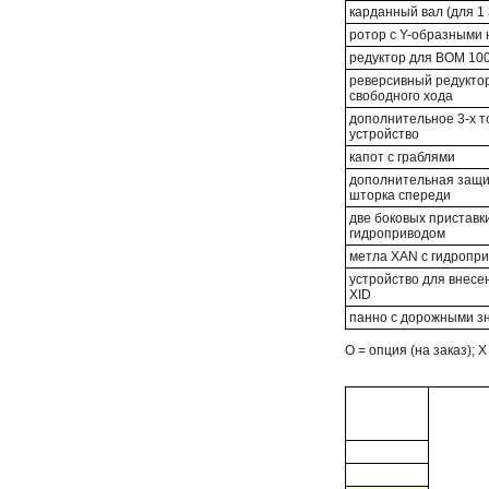
карданный вал (для 1 3
ротор с Y-образными
редуктор для ВОМ 100
реверсивный редукто
свободного хода
дополнительное 3-х т
устройство
капот с граблями
дополнительная защи
шторка спереди
две боковых приставки
гидроприводом
метла XAN c гидропр
устройство для внесе
XID
панно с дорожными з
О = опция (на заказ); 