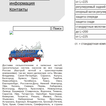
от L=225
информация
регулируемый задний
Контакты
опорный каток регули
защита спереди
защита сзади
стандартные молотки
до L=200
от L=225
ст. = стандартная ком
Доставка сельхозтехники и запасных частей,
оросительных систем, насосов во все города
России (быстрой почтой и транспортными
компаниями), так же через дилерскую сеть: Москва,
Владимир, Санкт-Петербург, Саранск, Калуга,
Белгород, Брянск, Орел, Курск, Тамбов,
Новосибирск, Челябинск, Томск, Омск,
Екатеринбург, Ростов-на-Дону, Нижний Новгород,
Уфа, Казань, Самара, Пермь, Хабаровск,
Волгоград, Иркутск, Красноярск, Новокузнецк,
Липецк, Башкирия, Ставрополь, Воронеж, Тюмень,
Саратов, Уфа, Татарстан, Оренбург, Краснодар,
Кемерово, Тольятти, Рязань, Ижевск, Пенза,
Ульяновск, Набережные Челны, Ярославль,
Астрахань, Барнаул, Владивосток, Грозный (Чечня),
Тула, Крым, Севастополь, Симферополь, в страны