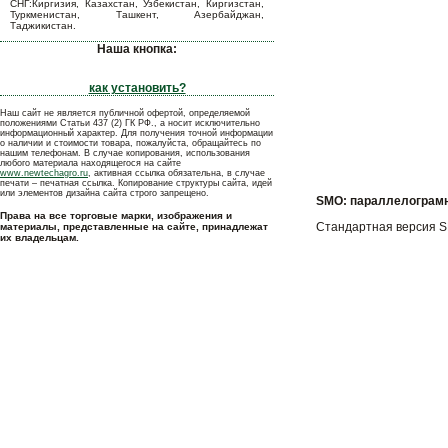
СНГ:Киргизия, Казахстан, Узбекистан, Киргизстан,
Туркменистан, Ташкент, Азербайджан,
Таджикистан.
Наша кнопка:
как установить?
Наш сайт не является публичной офертой, определяемой
положениями Статьи 437 (2) ГК РФ., а носит исключительно
информационный характер. Для получения точной информации
о наличии и стоимости товара, пожалуйста, обращайтесь по
нашим телефонам. В случае копирования, использования
любого материала находящегося на сайте
www.newtechagro.ru
, активная ссылка обязательна, в случае
печати – печатная ссылка. Копирование структуры сайта, идей
или элементов дизайна сайта строго запрещено.
SMО: параллелограмн
Права на все торговые марки, изображения и
Стандартная версия SM
материалы, представленные на сайте, принадлежат
их владельцам.