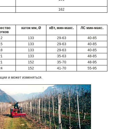
162
чество
каток мм, Ø
кВт, мин-макс.
ЛС мин-макс.
отков
12
133
29-63
40-85
15
133
29-63
40-85
18
133
29-63
40-85
21
133
35-63
48-85
21
152
35-70
48-95
24
152
41-70
55-95
ации и может изменяться.