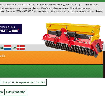
ого вождения Trimble GPS – технологии точного земледелия
|
Сенсоры
|
Техника для
|
Системы очистки топлива
|
Шнеки CanAgro
|
Метеостанции
|
Пробоотборники-
ева
|
Система ГЛОНАСС GPS мониторинга
|
Системы картирования урожайности
|
Жатки
NL
DK
edit
Ремонт и обслуживание техники
во
Оленеводство