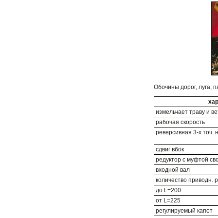
Обочины дорог, луга,
ха
измельчает траву и ве
рабочая скорость
реверсивная 3-х точ. 
сдвиг вбок
редуктор с муфтой св
входной вал
количество приводн. 
до L=200
от L=225
регулируемый капот