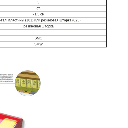
5
ст.
на 5 см
тал. пластины (181) или резиновая шторка (025)
резиновая шторка
SMO
SMW