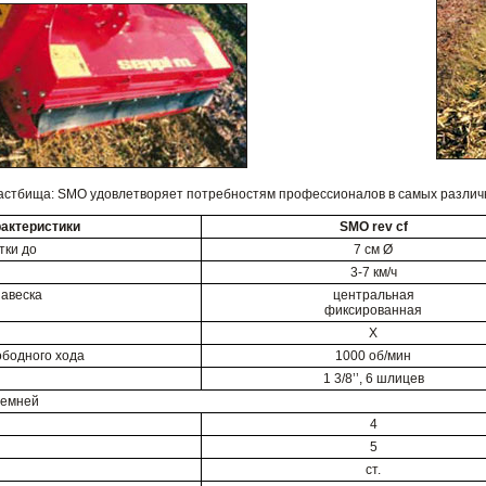
 пастбища: SMO удовлетворяет потребностям профессионалов в самых различ
рактеристики
SMO rev cf
тки до
7 см Ø
3-7 км/ч
навеска
центральная
фиксированная
X
ободного хода
1000 об/мин
1 3/8’’, 6 шлицев
ремней
4
5
ст.