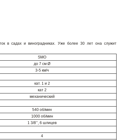
ок в садах и виноградниках. Уже более 30 лет она служит
SMO
до 7 см Ø
3-5 км/ч
кат. 1 и 2
кат 2
механический
540 об/мин
1000 об/мин
1 3/8’’, 6 шлицев
4