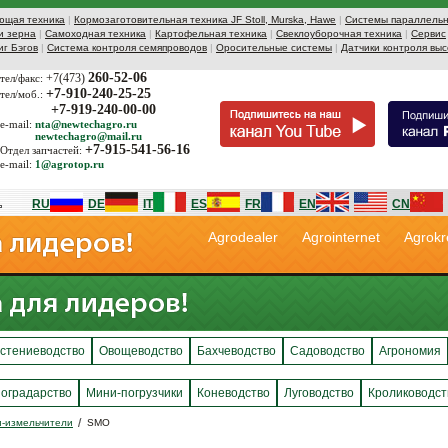
ющая техника
|
Кормозаготовительная техника JF Stoll, Murska, Hawe
|
Системы параллельн
и зерна
|
Самоходная техника
|
Картофельная техника
|
Свеклоуборочная техника
|
Сервис
иг Бэгов
|
Система контроля семяпроводов
|
Оросительные системы
|
Датчики контроля выс
260-52-06
+7(473)
тел/факс:
+7-910-240-25-25
тел/моб.:
+7-919-240-00-00
e-mail:
nta@newtechagro.ru
newtechagro@mail.ru
+7-915-541-56-16
Отдел запчастей:
e-mail:
1@agrotop.ru
RU
DE
IT
ES
FR
EN
CN
Agrodealer
Agrointernet
Agrokr
стениеводство
Овощеводство
Бахчеводство
Садоводство
Агрономия
оградарство
Мини-погрузчики
Коневодство
Луговодство
Кролиководст
и-измельчители
SMO