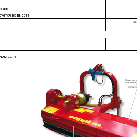
 капот
руется по высоте
ме
плектация