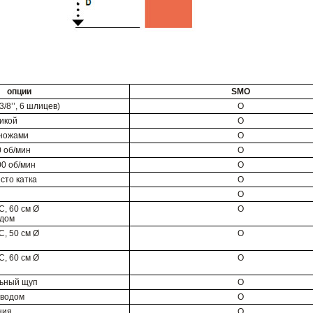
опции
SMO
/8’’, 6 шлицев)
O
ликой
O
 ножами
O
 об/мин
O
0 об/мин
O
сто катка
O
O
C, 60 см Ø
O
одом
C, 50 см Ø
O
C, 60 см Ø
O
льный щуп
O
иводом
O
ния
O