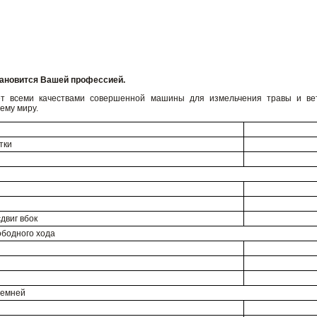
тановится Вашей профессией.
 всеми качествами совершенной машины для измельчения травы и вет
ему миру.
тки
двиг вбок
ободного хода
ремней