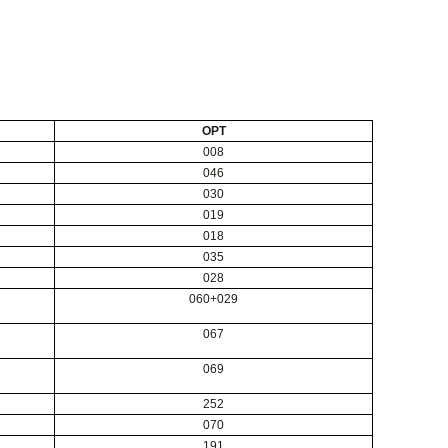
OPT
008
046
030
019
018
035
028
060+029
067
069
252
070
191