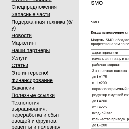
SMO
SMO
Спецпредложения
Запасные части
Подержанная техника (б/
SMO
у)
Когда измельчение с
Новости
Модель SMO обладает
Маркетинг
профессионалам по вс
Наши партнеры
характеристики
Услуги
измельчает траву и ве
Статьи
рабочая скорость
3-х точечная навеска
Это интересно!
до L=175
Финансирование
от L=200
Вакансии
параллелограммный с
Полезные ссылки
редуктор с муфтой св
до L=200
Технология
от L=225
выращивания,
входной вал
переработка и сбыт
количество приводн. 
овощей и фруктов,
до L=200
рецепты и полезная