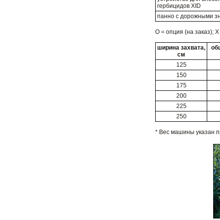
гербицидов XID
панно с дорожными з
О = опция (на заказ); 
ширина захвата,
об
см
125
150
175
200
225
250
* Вес машины указан п