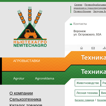
Сеялки
|
Почвообрабатыва
хранения и транспортировк
Почвоотбоники
|
Загрузка Б
Воронеж
ул. Островского, 93А
АГРОВЫСТАВКИ
Agrotur
Agroreklama
Животноводство
Ра
О компании
Лесная техника
Вин
Сельхозтехника
Каталог товаров
Косилк
Каталог товаров