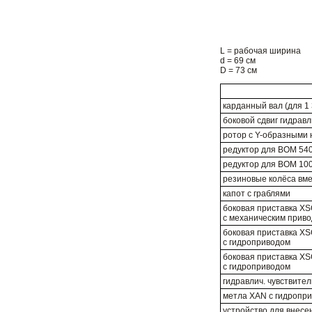
L = рабочая ширина
d = 69 см
D = 73 см
карданный вал (для 1 3
боковой сдвиг гидрав
ротор с Y-образными
редуктор для ВОМ 540
редуктор для ВОМ 100
резиновые колёса вме
капот с граблями
боковая приставка XS
с механическим прив
боковая приставка XS
с гидроприводом
боковая приставка XS
с гидроприводом
гидравлич. чувствите
метла XAN c гидропр
устройство для внесе