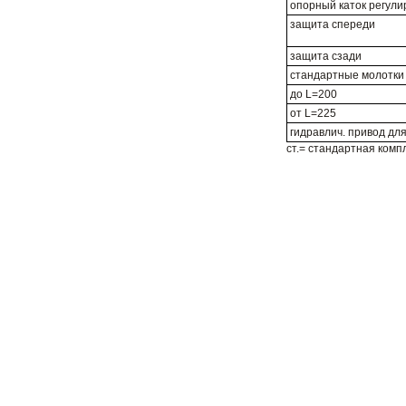
опорный каток регули
защита спереди
защита сзади
стандартные молотки
до L=200
от L=225
гидравлич. привод дл
ст.= стандартная комп