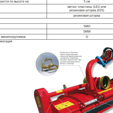
руется по высоте на
5 cм
метал. пластины (181) или
резиновая шторка (025)
резиновая шторка
SMO
SMW
я минипогрузчиков
O
лектация