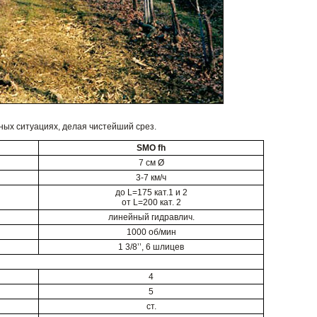
ных ситуациях, делая чистейший срез.
SMO fh
7 см Ø
3-7 км/ч
до L=175 кат.1 и 2
от L=200 кат. 2
линейный гидравлич.
1000 об/мин
1 3/8’’, 6 шлицев
4
5
ст.