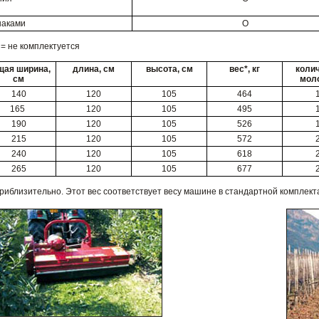
наками
O
Х = не комплектуется
щая ширина,
длина, см
высота, см
вес*, кг
коли
см
мол
140
120
105
464
165
120
105
495
190
120
105
526
215
120
105
572
240
120
105
618
265
120
105
677
риблизительно. Этот вес соответствует весу машине в стандартной комплект