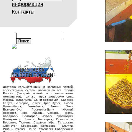
информация
Контакты
Доставка сельхозтехники и запасных частей,
оросительных систем, насосов во все города
России (быстрой почтой и транспортными
компаниями), так же через дилерскую сеть:
Москва, Владимир, Санкт-Петербург, Саранск,
Калуга, Белгород, Брянск, Орел, Курск, Тамбов,
Новосибирск, Челябинск, Томск, Омск,
Екатеринбург, Ростов-на-Дону, Нижний
Новгород, Уфа, Казань, Самара, Пермь,
Хабаровск, Волгоград, Иркутск, Красноярск,
Новокузнецк, Липецк, Башкирия, Ставрополь,
Воронеж, Тюмень, Саратов, Уфа, Татарстан,
Оренбург, Краснодар, Кемерово, Тольятти,
Рязань, Ижевск, Пенза, Ульяновск, Набережные