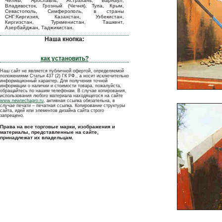
Челны, Ярославль, Астрахань, Барнаул,
Владивосток, Грозный (Чечня), Тула, Крым,
Севастополь, Симферополь, в страны
СНГ:Киргизия, Казахстан, Узбекистан,
Киргизстан, Туркменистан, Ташкент,
Азербайджан, Таджикистан.
Наша кнопка:
как установить?
Наш сайт не является публичной офертой, определяемой
положениями Статьи 437 (2) ГК РФ., а носит исключительно
информационный характер. Для получения точной
информации о наличии и стоимости товара, пожалуйста,
обращайтесь по нашим телефонам. В случае копирования,
использования любого материала находящегося на сайте
www.newtechagro.ru
, активная ссылка обязательна, в
случае печати – печатная ссылка. Копирование структуры
сайта, идей или элементов дизайна сайта строго
запрещено.
Права на все торговые марки, изображения и
материалы, представленные на сайте,
принадлежат их владельцам.