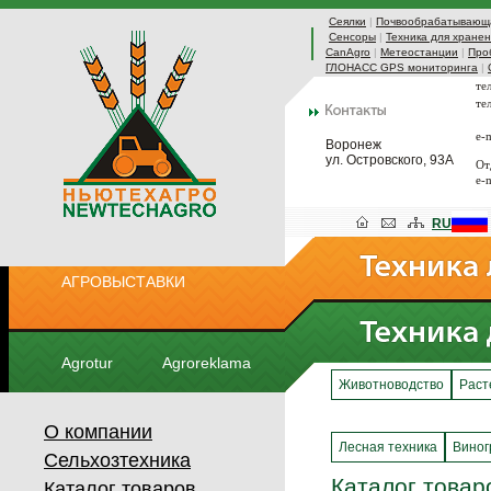
Сеялки
|
Почвообрабатывающа
Сенсоры
|
Техника для хранен
CanAgro
|
Метеостанции
|
Про
ГЛОНАСС GPS мониторинга
|
те
те
e-
Воронеж
ул. Островского, 93А
От
e-
RU
АГРОВЫСТАВКИ
Agrotur
Agroreklama
Животноводство
Раст
О компании
Лесная техника
Виног
Сельхозтехника
Каталог товар
Каталог товаров