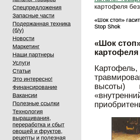
картофеля без
Спецпредложения
Запасные части
«Шок стоп» гаси
«Шок стоп» гаси
Подержанная техника
Stop Shok
Stop Shok
(б/у)
Новости
«Шок стоп»
Маркетинг
картофеля 
Наши партнеры
Услуги
Картофель,
Статьи
травмирова
Это интересно!
высоты) 
Финансирование
«внутрен
Вакансии
приобритен
Полезные ссылки
Технология
выращивания,
переработка и сбыт
овощей и фруктов,
рецепты и полезная