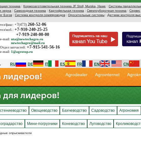
ющая техника
|
Кормозаготовительная техника JF Stoll, Murska, Hawe
|
Системы параллельн
и зерна
|
Самоходная техника
|
Картофельная техника
|
Свеклоуборочная техника
|
Сервис
иг Бэгов
|
Система контроля семяпроводов
|
Оросительные системы
|
Датчики контроля выс
260-52-06
+7(473)
тел/факс:
+7-910-240-25-25
тел/моб.:
+7-919-240-00-00
e-mail:
nta@newtechagro.ru
newtechagro@mail.ru
+7-915-541-56-16
Отдел запчастей:
e-mail:
1@agrotop.ru
RU
DE
IT
ES
FR
EN
CN
Agrodealer
Agrointernet
Agrokr
стениеводство
Овощеводство
Бахчеводство
Садоводство
Агрономия
оградарство
Мини-погрузчики
Коневодство
Луговодство
Кролиководст
дные опрыскиватели