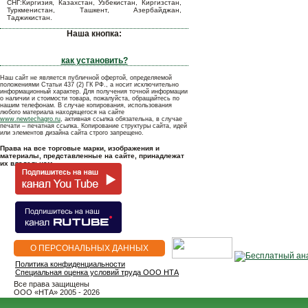
СНГ:Киргизия, Казахстан, Узбекистан, Киргизстан,
Туркменистан, Ташкент, Азербайджан,
Таджикистан.
Наша кнопка:
как установить?
Наш сайт не является публичной офертой, определяемой
положениями Статьи 437 (2) ГК РФ., а носит исключительно
информационный характер. Для получения точной информации
о наличии и стоимости товара, пожалуйста, обращайтесь по
нашим телефонам. В случае копирования, использования
любого материала находящегося на сайте
www.newtechagro.ru
, активная ссылка обязательна, в случае
печати – печатная ссылка. Копирование структуры сайта, идей
или элементов дизайна сайта строго запрещено.
Права на все торговые марки, изображения и
материалы, представленные на сайте, принадлежат
их владельцам.
О ПЕРСОНАЛЬНЫХ ДАННЫХ
Политика конфиденциальности
Специальная оценка условий труда ООО НТА
Все права защищены
OOO «НТА» 2005 - 2026