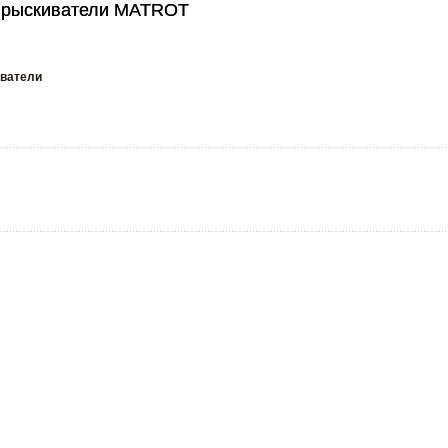
прыскиватели MATROT
прыскиватели MATROT
ватели