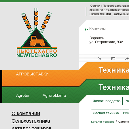
Сеялки
|
Почвообрабатыва
хранения и транспортировк
Почвоотбоники
|
Загрузка Б
Воронеж
ул. Островского, 93А
АГРОВЫСТАВКИ
Agrotur
Agroreklama
Животноводство
Ра
О компании
Лесная техника
Вин
Сельхозтехника
Каталог товаров
Самохо
Каталог товаров