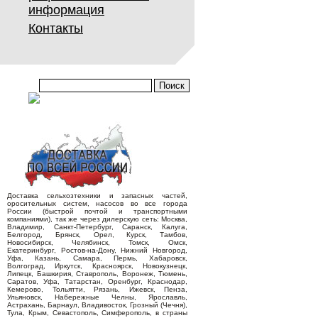
информация
Контакты
Доставка сельхозтехники и запасных частей,
оросительных систем, насосов во все города
России (быстрой почтой и транспортными
компаниями), так же через дилерскую сеть: Москва,
Владимир, Санкт-Петербург, Саранск, Калуга,
Белгород, Брянск, Орел, Курск, Тамбов,
Новосибирск, Челябинск, Томск, Омск,
Екатеринбург, Ростов-на-Дону, Нижний Новгород,
Уфа, Казань, Самара, Пермь, Хабаровск,
Волгоград, Иркутск, Красноярск, Новокузнецк,
Липецк, Башкирия, Ставрополь, Воронеж, Тюмень,
Саратов, Уфа, Татарстан, Оренбург, Краснодар,
Кемерово, Тольятти, Рязань, Ижевск, Пенза,
Ульяновск, Набережные Челны, Ярославль,
Астрахань, Барнаул, Владивосток, Грозный (Чечня),
Тула, Крым, Севастополь, Симферополь, в страны