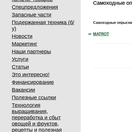
Самоходные о
Самоходные о
Спецпредложения
Запасные части
Подержанная техника (б/
Самоходные опрыски
у)
MATROT
Новости
Маркетинг
Наши партнеры
Услуги
Статьи
Это интересно!
Финансирование
Вакансии
Полезные ссылки
Технология
выращивания,
переработка и сбыт
овощей и фруктов,
рецепты и полезная