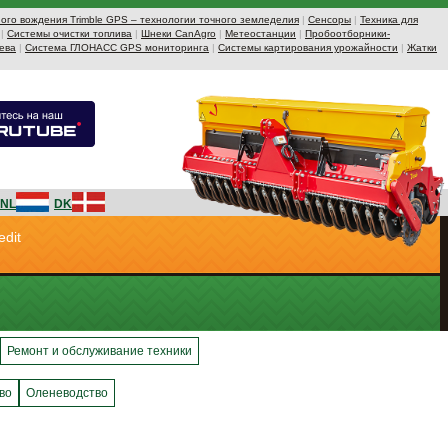
ого вождения Trimble GPS – технологии точного земледелия
|
Сенсоры
|
Техника для
|
Системы очистки топлива
|
Шнеки CanAgro
|
Метеостанции
|
Пробоотборники-
ева
|
Система ГЛОНАСС GPS мониторинга
|
Системы картирования урожайности
|
Жатки
NL
DK
edit
Ремонт и обслуживание техники
во
Оленеводство