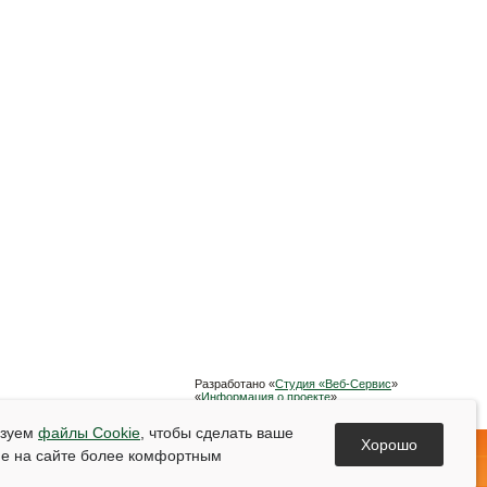
Разработано «
Студия «Веб-Сервис
»
«
Информация о проекте
»
Список используемой литературы
ьзуем
файлы Cookie
, чтобы сделать ваше
Хорошо
е на сайте более комфортным