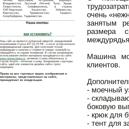
Челны, Ярославль, Астрахань, Барнаул,
Владивосток, Грозный (Чечня), Тула, Крым,
трудозатра
Севастополь, Симферополь, в страны
СНГ:Киргизия, Казахстан, Узбекистан,
очень «нежн
Киргизстан, Туркменистан, Ташкент,
Азербайджан, Таджикистан.
занятым р
Наша кнопка:
размера 
как установить?
междурядьях
Наш сайт не является публичной офертой, определяемой
положениями Статьи 437 (2) ГК РФ., а носит исключительно
информационный характер. Для получения точной
информации о наличии и стоимости товара, пожалуйста,
обращайтесь по нашим телефонам. В случае копирования,
Машина мо
использования любого материала находящегося на сайте
www.newtechagro.ru
, активная ссылка обязательна, в
случае печати – печатная ссылка. Копирование структуры
клиентов.
сайта, идей или элементов дизайна сайта строго
запрещено.
Права на все торговые марки, изображения и
материалы, представленные на сайте,
Дополнител
принадлежат их владельцам.
- моечный у
- складыва
боковую выг
- крюк для 
- тент для 