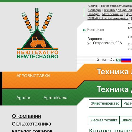
Сеялки
|
Почвообрабатывающа
Сенсоры
|
Техника для хранен
CanAgro
|
Метеостанции
|
Про
ГЛОНАСС GPS мониторинга
|
те
те
e-
Воронеж
ул. Островского, 93А
От
e-
RU
АГРОВЫСТАВКИ
Agrotur
Agroreklama
Животноводство
Раст
О компании
Лесная техника
Виног
Сельхозтехника
Каталог товар
Каталог товаров