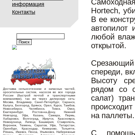
Самоходная
информация
Hortech, уб
Контакты
В ее конст
автопилот 
любой влаж
открытой.
Срезающий
спереди, вк
Высоту сре
рядом со 
Доставка сельхозтехники и запасных частей,
оросительных систем, насосов во все города
России (быстрой почтой и транспортными
салат) тра
компаниями), так же через дилерскую сеть:
Москва, Владимир, Санкт-Петербург, Саранск,
происходит 
Калуга, Белгород, Брянск, Орел, Курск, Тамбов,
Новосибирск, Челябинск, Томск, Омск,
Екатеринбург, Ростов-на-Дону, Нижний
на паллеты.
Новгород, Уфа, Казань, Самара, Пермь,
Хабаровск, Волгоград, Иркутск, Красноярск,
Новокузнецк, Липецк, Башкирия, Ставрополь,
Воронеж, Тюмень, Саратов, Уфа, Татарстан,
Оренбург, Краснодар, Кемерово, Тольятти,
С помощь
Рязань, Ижевск, Пенза, Ульяновск, Набережные