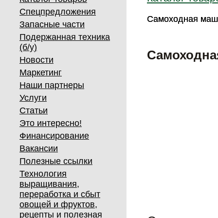
Спецпредложения
Самоходная маши
Самоходная маши
Запасные части
Подержанная техника
(б/у)
Самоходна
Новости
Маркетинг
Наши партнеры
Услуги
Статьи
Это интересно!
Финансирование
Вакансии
Полезные ссылки
Технология
выращивания,
переработка и сбыт
овощей и фруктов,
рецепты и полезная