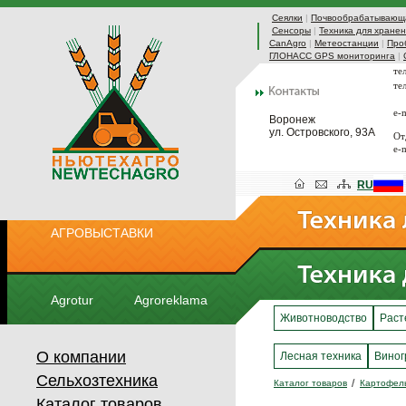
Сеялки
|
Почвообрабатывающа
Сенсоры
|
Техника для хранен
CanAgro
|
Метеостанции
|
Про
ГЛОНАСС GPS мониторинга
|
те
те
e-
Воронеж
ул. Островского, 93А
От
e-
RU
АГРОВЫСТАВКИ
Agrotur
Agroreklama
Животноводство
Раст
О компании
Лесная техника
Виног
Сельхозтехника
Каталог товаров
Картофель
Каталог товаров