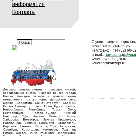
информация
Контакты
С уважением, генеральн
Моб.: 8-910-240-25-25
Тел./факс: +7 (4732) 60-5
e-mail.:
newtechagro@mail
www.newtechagro.ru
www.agrokonzept.ru
Доставка сельхозтехники и запасных частей,
оросительных систем, насосов во все города
России (быстрой почтой и транспортными
компаниями), так же через дилерскую сеть:
Москва, Владимир, Санкт-Петербург, Саранск,
Калуга, Белгород, Брянск, Орел, Курск, Тамбов,
Новосибирск, Челябинск, Томск, Омск,
Екатеринбург, Ростов-на-Дону, Нижний
Новгород, Уфа, Казань, Самара, Пермь,
Хабаровск, Волгоград, Иркутск, Красноярск,
Новокузнецк, Липецк, Башкирия, Ставрополь,
Воронеж, Тюмень, Саратов, Уфа, Татарстан,
Оренбург, Краснодар, Кемерово, Тольятти,
Рязань, Ижевск, Пенза, Ульяновск, Набережные