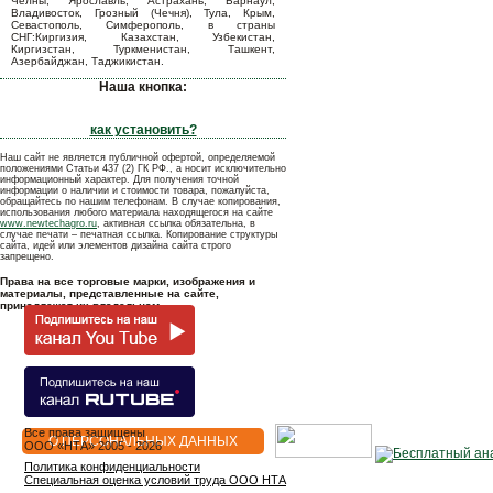
Челны, Ярославль, Астрахань, Барнаул,
Владивосток, Грозный (Чечня), Тула, Крым,
Севастополь, Симферополь, в страны
СНГ:Киргизия, Казахстан, Узбекистан,
Киргизстан, Туркменистан, Ташкент,
Азербайджан, Таджикистан.
Наша кнопка:
как установить?
Наш сайт не является публичной офертой, определяемой
положениями Статьи 437 (2) ГК РФ., а носит исключительно
информационный характер. Для получения точной
информации о наличии и стоимости товара, пожалуйста,
обращайтесь по нашим телефонам. В случае копирования,
использования любого материала находящегося на сайте
www.newtechagro.ru
, активная ссылка обязательна, в
случае печати – печатная ссылка. Копирование структуры
сайта, идей или элементов дизайна сайта строго
запрещено.
Права на все торговые марки, изображения и
материалы, представленные на сайте,
принадлежат их владельцам.
Все права защищены
О ПЕРСОНАЛЬНЫХ ДАННЫХ
OOO «НТА» 2005 - 2026
Политика конфиденциальности
Специальная оценка условий труда ООО НТА