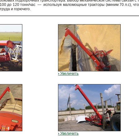
боковых подборочных транспортера. Выбор механической системы связан с т
100 до 120 тонн/час — используя маломощные тракторы (миним 70 л.с), чт
труда и горючего.
›
Увеличить
›
Увеличить