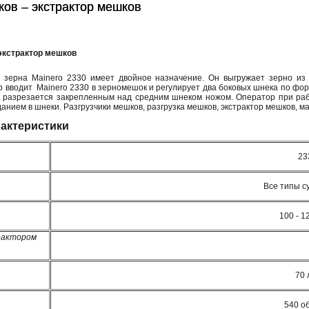
ков – экстрактор мешков
ков – экстрактор мешков
экстрактор мешков
 зерна Mainero 2330 имеет двойное назначение. Он выгружает зерно из 
р вводит Mainero 2330 в зерномешок и регулирует два боковых шнека по фо
 разрезается закрепленным над средним шнеком ножом. Оператор при раб
анием в шнеки. Разгрузчики мешков, разгрузка мешков, экстрактор мешков, м
рактеристики
23
Все типы с
100 - 1
рактором
70 
540 об