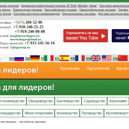
ющая техника
|
Кормозаготовительная техника JF Stoll, Murska, Hawe
|
Системы параллельн
и зерна
|
Самоходная техника
|
Картофельная техника
|
Свеклоуборочная техника
|
Сервис
иг Бэгов
|
Система контроля семяпроводов
|
Оросительные системы
|
Датчики контроля выс
260-52-06
+7(473)
тел/факс:
+7-910-240-25-25
тел/моб.:
+7-919-240-00-00
e-mail:
nta@newtechagro.ru
newtechagro@mail.ru
+7-915-541-56-16
Отдел запчастей:
e-mail:
1@agrotop.ru
RU
DE
IT
ES
FR
EN
CN
Agrodealer
Agrointernet
Agrokr
стениеводство
Овощеводство
Бахчеводство
Садоводство
Агрономия
оградарство
Мини-погрузчики
Коневодство
Луговодство
Кролиководст
чик мешков – экстрактор мешков