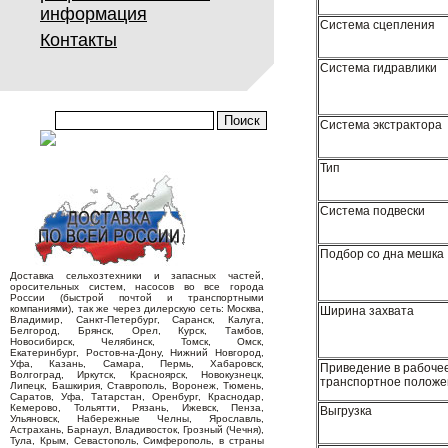
информация
Система сцепления
Контакты
Система гидравлики
Система экстрактора
Тип
Система подвески
Подбор со дна мешка
Доставка сельхозтехники и запасных частей,
оросительных систем, насосов во все города
России (быстрой почтой и транспортными
компаниями), так же через дилерскую сеть: Москва,
Ширина захвата
Владимир, Санкт-Петербург, Саранск, Калуга,
Белгород, Брянск, Орел, Курск, Тамбов,
Новосибирск, Челябинск, Томск, Омск,
Екатеринбург, Ростов-на-Дону, Нижний Новгород,
Уфа, Казань, Самара, Пермь, Хабаровск,
Приведение в рабочее
Волгоград, Иркутск, Красноярск, Новокузнецк,
транспортное положе
Липецк, Башкирия, Ставрополь, Воронеж, Тюмень,
Саратов, Уфа, Татарстан, Оренбург, Краснодар,
Кемерово, Тольятти, Рязань, Ижевск, Пенза,
Выгрузка
Ульяновск, Набережные Челны, Ярославль,
Астрахань, Барнаул, Владивосток, Грозный (Чечня),
Тула, Крым, Севастополь, Симферополь, в страны