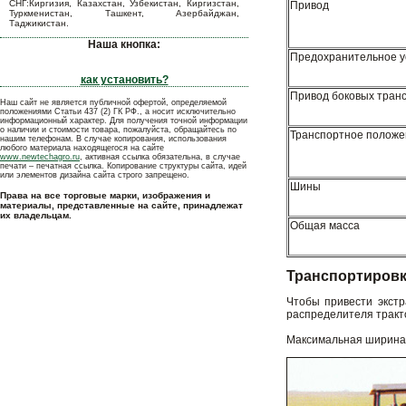
СНГ:Киргизия, Казахстан, Узбекистан, Киргизстан,
Привод
Туркменистан, Ташкент, Азербайджан,
Таджикистан.
Наша кнопка:
Предохранительное у
как установить?
Привод боковых тран
Наш сайт не является публичной офертой, определяемой
положениями Статьи 437 (2) ГК РФ., а носит исключительно
информационный характер. Для получения точной информации
о наличии и стоимости товара, пожалуйста, обращайтесь по
Транспортное положе
нашим телефонам. В случае копирования, использования
любого материала находящегося на сайте
www.newtechagro.ru
, активная ссылка обязательна, в случае
печати – печатная ссылка. Копирование структуры сайта, идей
или элементов дизайна сайта строго запрещено.
Шины
Права на все торговые марки, изображения и
материалы, представленные на сайте, принадлежат
их владельцам.
Общая масса
Транспортировк
Чтобы привести экстр
распределителя тракто
Максимальная ширина 