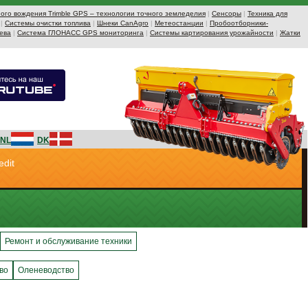
ого вождения Trimble GPS – технологии точного земледелия
|
Сенсоры
|
Техника для
|
Системы очистки топлива
|
Шнеки CanAgro
|
Метеостанции
|
Пробоотборники-
ева
|
Система ГЛОНАСС GPS мониторинга
|
Системы картирования урожайности
|
Жатки
NL
DK
edit
Ремонт и обслуживание техники
во
Оленеводство