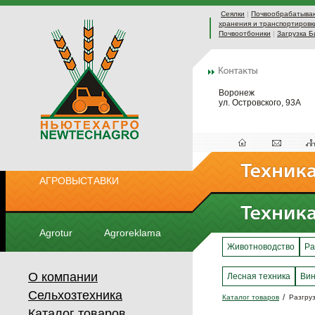
Сеялки
|
Почвообрабатыва
хранения и транспортировк
Почвоотбоники
|
Загрузка Б
Воронеж
ул. Островского, 93А
АГРОВЫСТАВКИ
Agrotur
Agroreklama
Животноводство
Ра
О компании
Лесная техника
Вин
Сельхозтехника
Каталог товаров
Разгруз
Каталог товаров