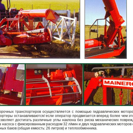
рочных транспортеров осуществляется с помощью гидравлических моторов
портеры останавливаются/ если оператор продвигается вперед более чем эт
позволяет достигать различные углы наклона без риска механических повре
з насоса с фиксированным расходом 32 л/мин и двух гидравлических моторо
ых баков (общая емкость: 26 литров) и теплообменника.