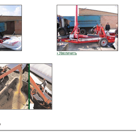
›
Увеличить
е