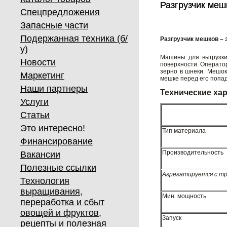
Разгрузчик меш
Разгрузчик меш
Спецпредложения
Запасные части
Подержанная техника (б/
Разгрузчик мешков – 
у)
Машины для выгрузки
Новости
поверхности. Операто
зерно в шнеки. Мешок
Маркетинг
мешке перед его попад
Наши партнеры
Технические ха
Услуги
Статьи
Это интересно!
Тип материала
Финансирование
Производительность
Вакансии
Полезные ссылки
Агрегатируется с т
Технология
выращивания,
Мин. мощность
переработка и сбыт
овощей и фруктов,
Запуск
рецепты и полезная