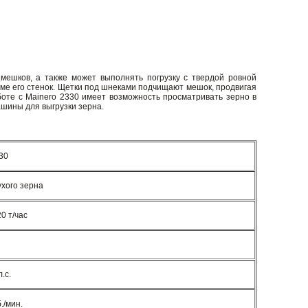
мешков, а также может выполнять погрузку с твердой ровной
рме его стенок. Щетки под шнеками подчищают мешок, продвигая
оте с Mainero 2330 имеет возможность просматривать зерно в
ашины для выгрузки зерна.
30
ухого зерна
20 т/час
л.с.
./мин.