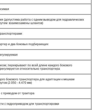
исимая
ия (допустима работа с одним выводом для гидравлических
 путем взаимозамены шлангов)
транспортерами
ртер и два боковых подбирающих
регулируемая
еске; перекрывают по всей длине каждого бокового
 регулируется относительно транспортера
дого бокового транспортера для адаптации к мешкам
утов (2.050 - 4.470 мм)
 с приводом от трактора
ти с гидроприводом для транспортировки