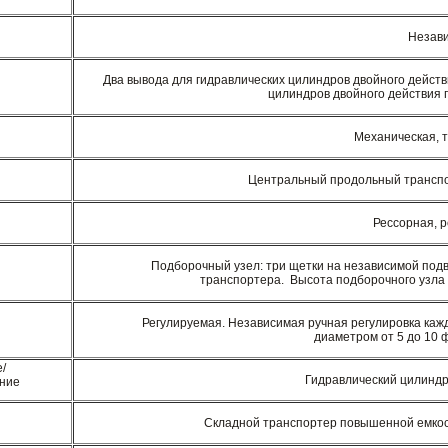
Незав
Два вывода для гидравлических цилиндров двойного действ
цилиндров двойного действия
Механическая, 
Центральный продольный транспо
Рессорная, 
Подборочный узел: три щетки на независимой подв
транспортера. Высота подборочного узла
Регулируемая. Независимая ручная регулировка каж
диаметром от 5 до 10 ф
/
Гидравлический цилиндр
ние
Складной транспортер повышенной емкос