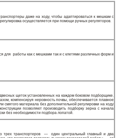
транспортеры даже на ходу, чтобы адаптироваться к мешкам с
 регулировка осуществляется при помощи ручных регуляторов.
я для работы как с мешками так и с клетями различных форм и
одвесных щеток установленных на каждом боковом подборщике.
разом, компенсируя неровность почвы, обеспечивается плавное
 или смятого материала без дополнительной регулировки на ходу
конструкции позволяют производить подборку зерна с начала
ески без необходимости подбора лопатой.
 из трех транспортеров — один центральный главный и два