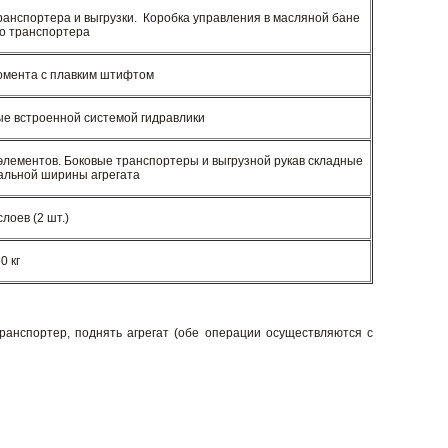
ранспортера и выгрузки. Коробка управления в масляной бане
го транспортера
омента с плавким штифтом
е встроенной системой гидравлики
лементов. Боковые транспортеры и выгрузной рукав складные
альной ширины агрегата
 слоев (2 шт.)
0 кг
ранспортер, поднять агрегат (обе операции осуществляются с