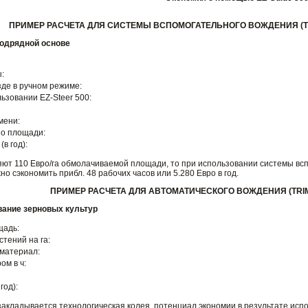
ПРИМЕР РАСЧЕТА ДЛЯ СИСТЕМЫ ВСПОМОГАТЕЛЬНОГО ВОЖДЕНИЯ (TRI
подрядной основе
ы:
де в ручном режиме:
ьзовании EZ-Steer 500:
мени:
по площади:
(в год):
яют 110 Евро/га обмолачиваемой площади, то при использовании системы вс
о сэкономить прибл. 48 рабочих часов или 5.280 Евро в год.
ПРИМЕР РАСЧЕТА ДЛЯ АВТОМАТИЧЕСКОГО ВОЖДЕНИЯ (TRIM
вание зерновых культур
щадь:
стений на га:
 материал:
ром в ч:
год):
закладывается технологическая колея, потенциал экономии в результате исп