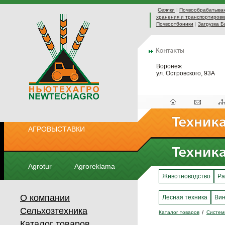
Сеялки
|
Почвообрабатыва
хранения и транспортировк
Почвоотбоники
|
Загрузка Б
Воронеж
ул. Островского, 93А
АГРОВЫСТАВКИ
Agrotur
Agroreklama
Животноводство
Ра
О компании
Лесная техника
Вин
Сельхозтехника
Каталог товаров
Систем
Каталог товаров