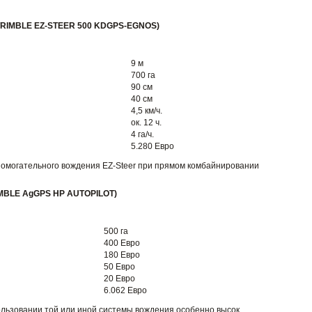
MBLE EZ-STEER 500 KDGPS-EGNOS)
9 м
700 га
90 см
40 см
4,5 км/ч.
ок. 12 ч.
4 га/ч.
5.280 Евро
помогательного вождения EZ-Steer при прямом комбайнировании
BLE AgGPS HP AUTOPILOT)
500 га
400 Евро
180 Евро
50 Евро
20 Евро
6.062 Евро
ользовании той или иной системы вождения особенно высок.