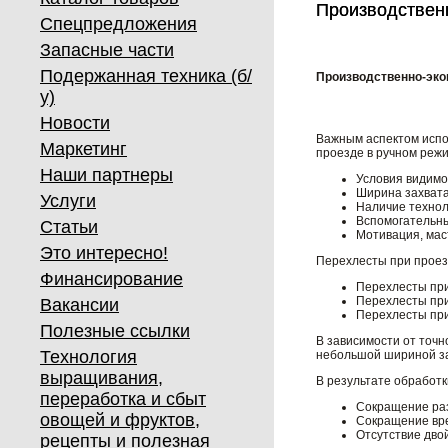
Производствен
Производствен
Спецпредложения
Запасные части
Подержанная техника (б/
Производственно-эк
у)
Новости
Важным аспектом испо
Маркетинг
проезде в ручном реж
Наши партнеры
Условия видимос
Ширина захвата
Услуги
Наличие технол
Вспомогательны
Статьи
Мотивация, мас
Это интересно!
Перехлесты при проез
Финансирование
Перехлесты при
Перехлесты при
Вакансии
Перехлесты при
Полезные ссылки
В зависимости от точн
Технология
небольшой шириной за
выращивания,
В результате обработ
переработка и сбыт
Сокращение раз
овощей и фруктов,
Сокращение вре
Отсутствие дво
рецепты и полезная