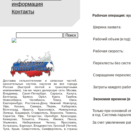
информация
Контакты
Рабочая операция: ку
Ширина захвата:
Рабочий объем (в год)
Рабочая скорость:
Перехлесты без сист
Сокращение перехлес
Доставка сельхозтехники и запасных частей,
оросительных систем, насосов во все города
Затраты каждого рабо
России (быстрой почтой и транспортными
компаниями), так же через дилерскую сеть: Москва,
Владимир, Санкт-Петербург, Саранск, Калуга,
Белгород, Брянск, Орел, Курск, Тамбов,
Экономия времени (в 
Новосибирск, Челябинск, Томск, Омск,
Екатеринбург, Ростов-на-Дону, Нижний Новгород,
Уфа, Казань, Самара, Пермь, Хабаровск,
Волгоград, Иркутск, Красноярск, Новокузнецк,
Только при основной о
Липецк, Башкирия, Ставрополь, Воронеж, Тюмень,
в год. Система паралл
Саратов, Уфа, Татарстан, Оренбург, Краснодар,
Кемерово, Тольятти, Рязань, Ижевск, Пенза,
За счет увеличение ра
Ульяновск, Набережные Челны, Ярославль,
Астрахань, Барнаул, Владивосток, Грозный (Чечня),
Тула, Крым, Севастополь, Симферополь, в страны