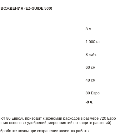
ОЖДЕНИЯ (EZ-GUIDE 500)
8 м
1.000 га
8 км/ч.
60 см
40 см
80 Евро
-9 ч.
яют 80 Евро/ч, приводит к экономии расходов в размере 720 Евро
сения основных удобрений, мероприятий по защите растений).
обработке почвы при сохранении качества работы.
0