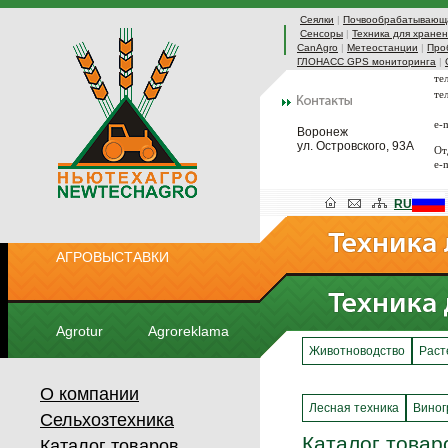
Сеялки
|
Почвообрабатывающа
Сенсоры
|
Техника для хранен
CanAgro
|
Метеостанции
|
Про
ГЛОНАСС GPS мониторинга
|
те
те
e-
Воронеж
ул. Островского, 93А
От
e-
RU
АГРОВЫСТАВКИ
Agrotur
Agroreklama
Животноводство
Раст
О компании
Лесная техника
Виног
Сельхозтехника
Каталог товар
Каталог товаров