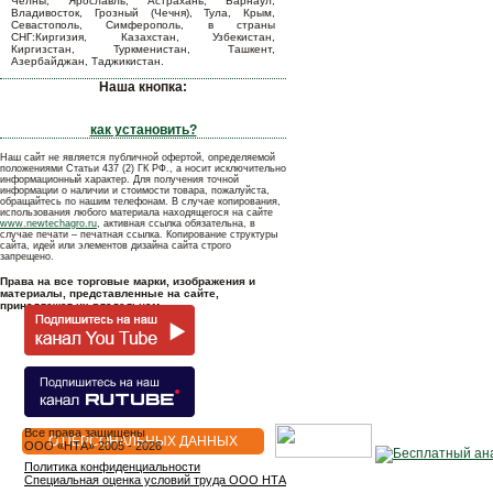
Челны, Ярославль, Астрахань, Барнаул,
Владивосток, Грозный (Чечня), Тула, Крым,
Севастополь, Симферополь, в страны
СНГ:Киргизия, Казахстан, Узбекистан,
Киргизстан, Туркменистан, Ташкент,
Азербайджан, Таджикистан.
Наша кнопка:
как установить?
Наш сайт не является публичной офертой, определяемой
положениями Статьи 437 (2) ГК РФ., а носит исключительно
информационный характер. Для получения точной
информации о наличии и стоимости товара, пожалуйста,
обращайтесь по нашим телефонам. В случае копирования,
использования любого материала находящегося на сайте
www.newtechagro.ru
, активная ссылка обязательна, в
случае печати – печатная ссылка. Копирование структуры
сайта, идей или элементов дизайна сайта строго
запрещено.
Права на все торговые марки, изображения и
материалы, представленные на сайте,
принадлежат их владельцам.
Все права защищены
О ПЕРСОНАЛЬНЫХ ДАННЫХ
OOO «НТА» 2005 - 2026
Политика конфиденциальности
Специальная оценка условий труда ООО НТА