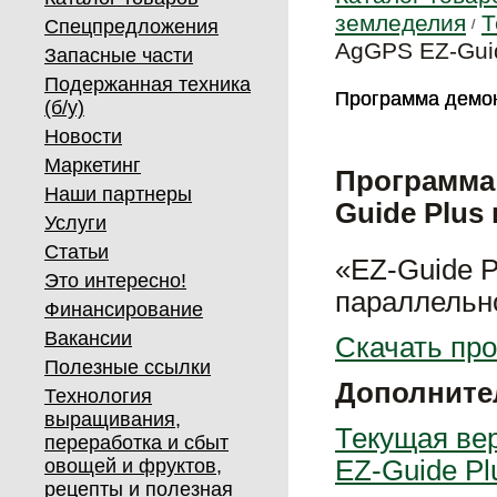
земледелия
Т
Спецпредложения
AgGPS EZ-Guid
Запасные части
Подержанная техника
Программа демон
Программа демон
(б/у)
Новости
Маркетинг
Программа
Наши партнеры
Guide Plus
Услуги
Статьи
«EZ-Guide P
Это интересно!
параллельн
Финансирование
Вакансии
Скачать про
Полезные ссылки
Дополните
Технология
выращивания,
Текущая ве
переработка и сбыт
овощей и фруктов,
EZ-Guide Pl
рецепты и полезная