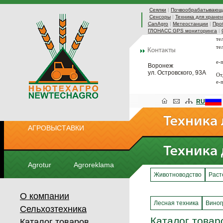
Сеялки
|
Почвообрабатывающа
Сенсоры
|
Техника для хранен
CanAgro
|
Метеостанции
|
Про
ГЛОНАСС GPS мониторинга
|
те
те
e-
Воронеж
ул. Островского, 93А
От
e-
RU
АГРОВЫСТАВКИ
Agrotur
Agroreklama
Животноводство
Раст
О компании
Лесная техника
Виног
Сельхозтехника
Каталог товар
Каталог товаров