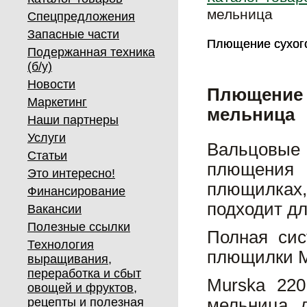
мельница
Спецпредложения
Запасные части
Плющение сухог
Плющение сухог
Подержанная техника
(б/у)
Новости
Плющение 
Маркетинг
мельница
Наши партнеры
Услуги
Вальцовы
Статьи
плющения 
Это интересно!
плющилках,
Финансирование
подходит д
Вакансии
Полезные ссылки
Полная сис
Технология
плющилки M
выращивания,
переработка и сбыт
Murska 22
овощей и фруктов,
рецепты и полезная
мельница д