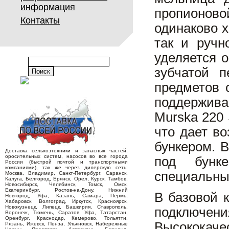
информация
пропионово
Контакты
одинаково 
так и ручн
уделяется 
зубчатой п
предметов 
поддержива
Murska 220 
что дает в
бункером. 
Доставка сельхозтехники и запасных частей,
оросительных систем, насосов во все города
под бунк
России (быстрой почтой и транспортными
компаниями), так же через дилерскую сеть:
специальны
Москва, Владимир, Санкт-Петербург, Саранск,
Калуга, Белгород, Брянск, Орел, Курск, Тамбов,
Новосибирск, Челябинск, Томск, Омск,
Екатеринбург, Ростов-на-Дону, Нижний
В базовой 
Новгород, Уфа, Казань, Самара, Пермь,
Хабаровск, Волгоград, Иркутск, Красноярск,
Новокузнецк, Липецк, Башкирия, Ставрополь,
подключе
Воронеж, Тюмень, Саратов, Уфа, Татарстан,
Оренбург, Краснодар, Кемерово, Тольятти,
Высококаче
Рязань, Ижевск, Пенза, Ульяновск, Набережные