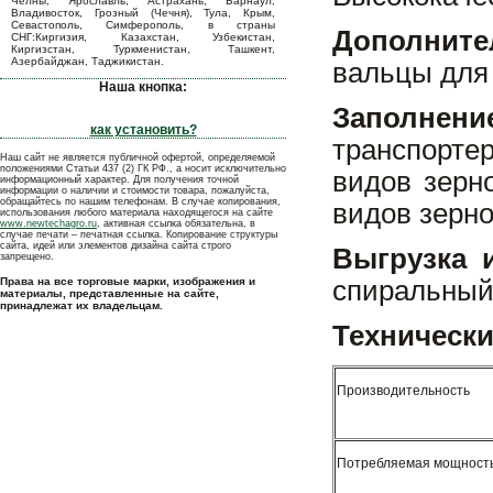
Челны, Ярославль, Астрахань, Барнаул,
Владивосток, Грозный (Чечня), Тула, Крым,
Севастополь, Симферополь, в страны
Дополнит
СНГ:Киргизия, Казахстан, Узбекистан,
Киргизстан, Туркменистан, Ташкент,
Азербайджан, Таджикистан.
вальцы для 
Наша кнопка:
Заполнени
как установить?
транспорт
Наш сайт не является публичной офертой, определяемой
положениями Статьи 437 (2) ГК РФ., а носит исключительно
видов зерн
информационный характер. Для получения точной
информации о наличии и стоимости товара, пожалуйста,
обращайтесь по нашим телефонам. В случае копирования,
видов зерно
использования любого материала находящегося на сайте
www.newtechagro.ru
, активная ссылка обязательна, в
случае печати – печатная ссылка. Копирование структуры
сайта, идей или элементов дизайна сайта строго
Выгрузка 
запрещено.
Права на все торговые марки, изображения и
спиральный
материалы, представленные на сайте,
принадлежат их владельцам.
Технически
Производительность
Потребляемая мощност