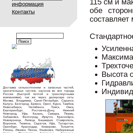
115 см и ма
информация
обе сторон
Контакты
составляет 
Стандартно
Усиленна
Максима
Трехточе
Высота о
Гидравл
Доставка сельхозтехники и запасных частей,
Индивид
оросительных систем, насосов во все города
России (быстрой почтой и транспортными
компаниями), так же через дилерскую сеть:
Москва, Владимир, Санкт-Петербург, Саранск,
Калуга, Белгород, Брянск, Орел, Курск, Тамбов,
Новосибирск, Челябинск, Томск, Омск,
Екатеринбург, Ростов-на-Дону, Нижний
Новгород, Уфа, Казань, Самара, Пермь,
Хабаровск, Волгоград, Иркутск, Красноярск,
Новокузнецк, Липецк, Башкирия, Ставрополь,
Воронеж, Тюмень, Саратов, Уфа, Татарстан,
Оренбург, Краснодар, Кемерово, Тольятти,
Рязань, Ижевск, Пенза, Ульяновск, Набережные