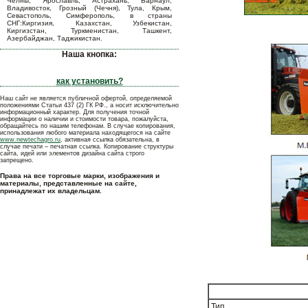
Челны, Ярославль, Астрахань, Барнаул,
Владивосток, Грозный (Чечня), Тула, Крым,
Севастополь, Симферополь, в страны
СНГ:Киргизия, Казахстан, Узбекистан,
Киргизстан, Туркменистан, Ташкент,
Азербайджан, Таджикистан.
Наша кнопка:
как установить?
Наш сайт не является публичной офертой, определяемой
положениями Статьи 437 (2) ГК РФ., а носит исключительно
информационный характер. Для получения точной
информации о наличии и стоимости товара, пожалуйста,
обращайтесь по нашим телефонам. В случае копирования,
использования любого материала находящегося на сайте
www.newtechagro.ru
, активная ссылка обязательна, в
случае печати – печатная ссылка. Копирование структуры
сайта, идей или элементов дизайна сайта строго
запрещено.
Права на все торговые марки, изображения и
материалы, представленные на сайте,
принадлежат их владельцам.
Тип