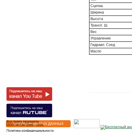
Сцепка
Ширина
Высота
Трансп. Ш.
Вес
Управление
Гидравл. Соед.
Масло
Все права защищены
О ПЕРСОНАЛЬНЫХ ДАННЫХ
OOO «НТА» 2005 - 2026
Политика конфиденциальности