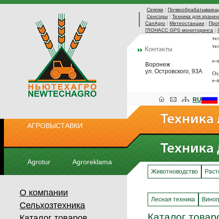
Сеялки
|
Почвообрабатывающа
Сенсоры
|
Техника для хранен
CanAgro
|
Метеостанции
|
Про
ГЛОНАСС GPS мониторинга
|
те
те
e-
Воронеж
ул. Островского, 93А
От
e-
RU
АГРОВЫСТАВКИ
Agrotur
Agroreklama
Животноводство
Раст
О компании
Лесная техника
Виног
Сельхозтехника
Каталог товар
Каталог товаров