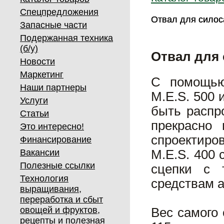
Спецпредложения
Отвал для силос
Отвал для силос
Запасные части
Подержанная техника
(б/у)
Отвал для
Новости
Маркетинг
С помощью
Наши партнеры
M.E.S. 500 
Услуги
быть распр
Статьи
прекрасно 
Это интересно!
спроектиров
Финансирование
Вакансии
M.E.S. 400
Полезные ссылки
сцепки с 
Технология
средствам а
выращивания,
переработка и сбыт
овощей и фруктов,
Вес самого 
рецепты и полезная