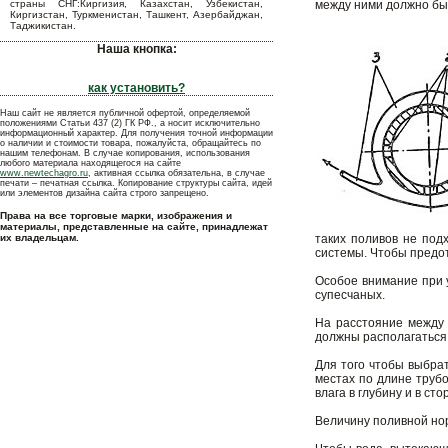
страны СНГ:Киргизия, Казахстан, Узбекистан,
между ними должно быт
Киргизстан, Туркменистан, Ташкент, Азербайджан,
Таджикистан.
Наша кнопка:
как установить?
Наш сайт не является публичной офертой, определяемой
положениями Статьи 437 (2) ГК РФ., а носит исключительно
информационный характер. Для получения точной информации
о наличии и стоимости товара, пожалуйста, обращайтесь по
нашим телефонам. В случае копирования, использования
любого материала находящегося на сайте
www.newtechagro.ru
, активная ссылка обязательна, в случае
печати – печатная ссылка. Копирование структуры сайта, идей
или элементов дизайна сайта строго запрещено.
Права на все торговые марки, изображения и
материалы, представленные на сайте, принадлежат
их владельцам.
таких поливов не под
системы. Чтобы предот
Особое внимание при 
супесчаных.
На расстояние между 
должны располагаться
Для того чтобы выбра
местах по длине труб
влага в глубину и в сто
Величину поливной но