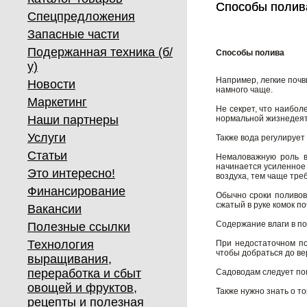
Способы полив
Способы полив
Спецпредложения
Запасные части
Подержанная техника (б/
Способы полива
у)
Например, легкие почв
Новости
намного чаще.
Маркетинг
Не секрет, что наибол
Наши партнеры
нормальной жизнедеят
Услуги
Также вода регулирует
Статьи
Немаловажную роль в
начинается усиленное 
Это интересно!
воздуха, тем чаще тре
Финансирование
Обычно сроки поливов
сжатый в руке комок п
Вакансии
Содержание влаги в по
Полезные ссылки
Технология
При недостаточном по
чтобы добраться до ве
выращивания,
переработка и сбыт
Садоводам следует пом
овощей и фруктов,
Также нужно знать о т
рецепты и полезная