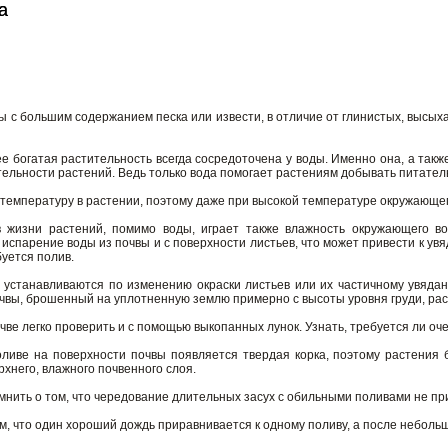
а
а
ы с большим содержанием песка или извести, в отличие от глинистых, высых
ее богатая растительность всегда сосредоточена у воды. Именно она, а так
ельности растений. Ведь только вода помогает растениям добывать питател
 температуру в растении, поэтому даже при высокой температуре окружающе
 жизни растений, помимо воды, играет также влажность окружающего воз
испарение воды из почвы и с поверхности листьев, что может привести к ув
буется полив.
 устанавливаются по изменению окраски листьев или их частичному увядан
очвы, брошенный на уплотненную землю примерно с высоты уровня груди, рас
чве легко проверить и с помощью выкопанных лунок. Узнать, требуется ли оч
ливе на поверхности почвы появляется твердая корка, поэтому растения
рхнего, влажного почвенного слоя.
нить о том, что чередование длительных засух с обильными поливами не пр
ом, что один хороший дождь приравнивается к одному поливу, а после неболь