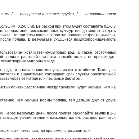
тель; 2 — отверстия в стенке трубки; 3 — полиэтиленовая
льшим (0,2-0,5 м). Ее расход при этом будет составлять 0,1-0,3
го прорастания мелкосеменных культур иногда можно создать
почвы. Но при этом вполне вероятно появление фонтанчиков и,
 после полива. В результате ухудшится воздухопроницаемость
ользование хозяйственно-бытовых вод, а также отстоянных
й среды и растений при этом способе полива не происходит:
олезнетворные микробы в воде.
 вода, то в начале системы устраивают отстойники. Также для
ажнителях и значительно сокращают срок службы оросительной
авать через сетчатые или песчаные фильтры.
истых почвах расстояние между трубками будет больше, чем на
твенно, чем больше нормы полива, тем дальше друг от друга
, через несколько дней, после полива раскопайте землю в 2-3
а закладки увлажнителей и насколько далеко распространяется
верхности почвы там, где проложены увлажнители.