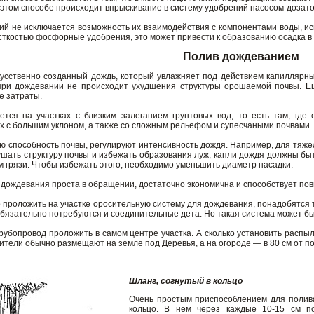
этом способе происходит впрыскивание в систему удобрений насосом-дозат
ий не исключается возможность их взаимодействия с компонентами воды, и
ткостью фосфорные удобрения, это может привести к образованию осадка в 
Полив дождеванием
усственно созданный дождь, который увлажняет под действием капиллярных
 при дождевании не происходит ухудшения структуры орошаемой почвы. Е
е затраты.
ется на участках с близким залеганием грунтовых вод, то есть там, гд
х c большим уклоном, а также со сложным рельефом и супесчаными почвами.
способность почвы, регулируют интенсивность дождя. Например, для тяжелых 
арушать структуру почвы и избежать образования луж, капли дождя должны быт
 грязи. Чтобы избежать этого, необходимо уменьшить диаметр насадки.
 дождевания проста в обращении, достаточно экономична и способствует по
проложить на участке оросительную систему для дождевания, понадобятся 
обязательно потребуются и соединительные дета. Но такая система может бы
рубопровод проложить в самом центре участка. А сколько установить расп
лители обычно размещают на земле под Деревья, а на огороде — в 80 см от п
Шланг, согнутый в кольцо
Очень простым приспособлением для полив
кольцо. В нем через каждые 10-15 см п