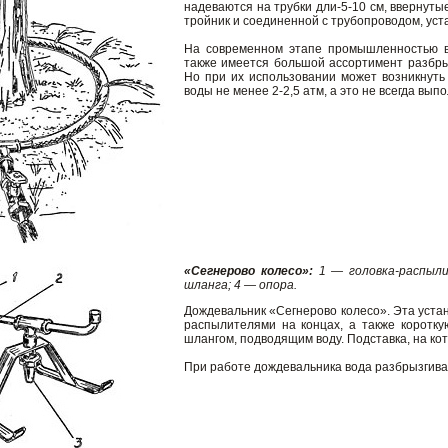
надеваются на трубки дли-5-10 см, ввернутые
тройник и соединенной с трубопроводом, уст
На современном этапе промышленностью вы
также имеется большой ассортимент разбры
Но при их использовании может возникнут
воды не менее 2-2,5 атм, а это не всегда вып
«Сегнерово колесо»:
1 — головка-распыли
шланга; 4 — опора.
Дождевальник «Сегнерово колесо». Эта устан
распылителями на концах, а также коротку
шлангом, подводящим воду. Подставка, на ко
При работе дождевальника вода разбрызгива