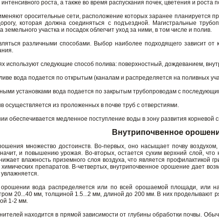
д интенсивного роста, а также во время распускания почек, цветения и роста
меняют оросительные сети, расположение которых заранее планируется при
орогу, которая должна соединяться с подъездной. Магистральные трубо
земельного участка и посадок облегчит уход за ними, в том числе и полив.
ляться различными способами. Выбор наиболее подходящего зависит от к
ания.
ях используют следующие способ полива: поверхностный, дождеванием, внут
иве вода подается по открытым (каналам и распределяется на поливных уча
ными установками вода подается по закрытым трубопроводам с последующи
 осуществляется из проложенных в почве труб с отверстиями.
ии обеспечивается медленное поступление воды в зону развития корневой с
Внутрипочвенное орошен
рошения множество достоинств. Во-первых, оно насыщает почву воздухом, 
начит, и повышению урожая. Во-вторых, остается сухим верхний слой, что
нижает влажность приземного слоя воздуха, что является профилактикой гри
химических препаратов. В-четвертых, внутрипочвенное орошение дает возм
 увлажняется.
 орошении вода распределяется или по всей орошаемой площади, или н
ром 20...40 мм, толщиной 1.5...2 мм, длиной до 200 мм. В них проделывают
ой 1-2 мм.
нителей находится в прямой зависимости от глубины обработки почвы. Обычн