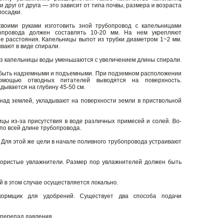
и друг от друга — это зависит от типа почвы, размера и возраста
посадки.
своими руками изготовить зной трубопровод с капельницами
бопровода должен составлять 10-20 мм. На нем укрепляют
е расстояния. Капельницы выпот из трубки диаметром 1~2 мм.
ивают в виде спирали.
з капельницы воды уменьшаются с увеличением длины спирали.
быть надземными и подъемными. При подземном расположении
омощью отводных питателей выводятся на поверхность.
ывается на глубину 45-50 см.
над землей, укладывают на поверхности земли в приствольной
цы из-за присутствия в воде различных примесей и солей. Во-
по всей длине трубопровода.
 Для этой же цели в начале поливного трубопровода устраивают
пористые увлажнители. Размер пор увлажнителей должен быть
 в этом случае осуществляется локально.
дкормщик для удобрений. Существует два способа подачи
 перепад давления.