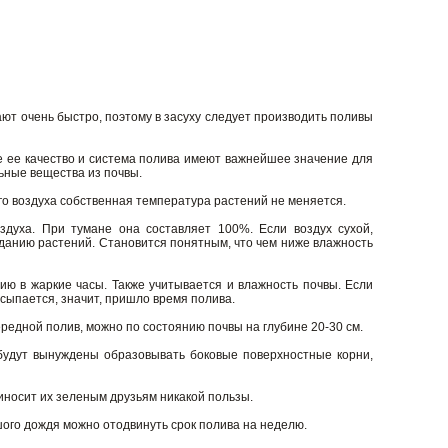
ают очень быстро, поэтому в засуху следует производить поливы
же ее качество и система полива имеют важнейшее значение для
ьные вещества из почвы.
го воздуха собственная температура растений не меняется.
духа. При тумане она составляет 100%. Если воздух сухой,
яданию растений. Становится понятным, что чем ниже влажность
ию в жаркие часы. Также учитывается и влажность почвы. Если
сыпается, значит, пришло время полива.
ередной полив, можно по состоянию почвы на глубине 20-30 см.
 будут вынуждены образовывать боковые поверхностные корни,
иносит их зеленым друзьям никакой пользы.
шого дождя можно отодвинуть срок полива на неделю.