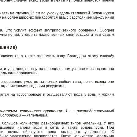
глубину, следует использовать ленты из полиэтиленовой пленки
ать на глубину 25 см по уклону вдоль стеллажей. Уклон нужен
 а на более широких понадобятся два, с расстоянием между ними
ва. Это усилит эффект внутрипочвенного орошения. Обогрев
жим почвы, утеплять надпочвенный слой воздуха и тем самым
шение)
личестве, а также экономить воду. Благодаря этому способу
м, и увлажняет почву на определенном участке в основном под
нтальном направлении.
 орошение уместно на почвах любого типа, но не всегда оно
 с ограниченными водными ресурсами.
ются на трубопроводе и осуществляют подачу воды к корням
системы капельного орошения
: 1 — распределительный
бопровод; 3 — капельница.
 большое количество разнообразных типов капельниц. У них
ньшения напора воды в сети, а также водовыпуски. Под
сти почвы образуется зона сплошного увлажнения. С
бину увлажнение расширяется. Какое количество капельниц