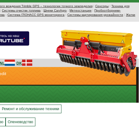
го вождения Trimble GPS – технологии точного земледелия
|
Сенсоры
|
Техника для
|
Системы очистки топлива
|
Шнеки CanAgro
|
Метеостанции
|
Пробоотборники-
ева
|
Система ГЛОНАСС GPS мониторинга
|
Системы картирования урожайности
|
Жатки
NL
DK
edit
Ремонт и обслуживание техники
во
Оленеводство