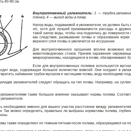
ь 40-90 см.
Внутрипочвенный увлажнитель:
1 — трубка-увлажни
пленка; 4 — выход воды в почву.
Напор воды, подаваемой в увлажнители, не должен быть бо
л/с, хотя для лучшей приживаемости рассады и дружно
такой напор воды, чтобы она поднялась до поверхности 
как следствие, размывание почвы и образование корки
верхнего слоя почвы и увеличится ее иссушение.
Для внутрипочвенного орошения вполне возможно исп
животноводческих стоков. Причем заражения окружающе
микроорганизмы, находящиеся в почве, обезвреживают б
Если для внутрипочвенных поливов используется мутная
ходит вода, содержащая большое количество взвесей. Они оседают в увл
вратить забивание трубок мусором и частицами почвы, воду необходимо под
укладке увлажнителей следует обращать на тип почвы. Например, на суглин
увлажнителями также большое влияние оказывают нормы полива. Соответс
 увлажнители.
ть необходимое именно для вашего участка расстояние между увлажнителями
ок. Так можно определить, правильно ли выбраны нормативы полива, глубин
роны.
рмы также определяют по темным пятнам после полива, образующимся на по