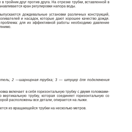
 в тройник друг против друга. На отрезке трубки, вставленной в
анавливается кран регулировки напора воды.
пускаются дождевальные установки различных конструкций,
згивателей и насадок, которые дают хорошее качество дождя.
ь проблема: для их эффективной работы необходимо давление
олнимо.
тель; 2 —шарнирная трубка; 3 — штуцер для подключения
овка включает в себя горизонтальную трубку с двумя головками-
ю вертикальную трубку, которая соединяет горизонтальную со
торой расположены все детали, опирается на лыжи.
ется из вращающейся трубки на несколько метров.