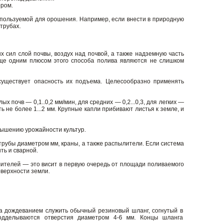
ором.
спользуемой для орошения. Например, если внести в природную
трубах.
 сил слой почвы, воздух над почвой, а также надземную часть
ще одним плюсом этого способа полива являются не слишком
е существует опасность их подъема. Целесообразно применять
почв — 0,1..0,2 мм/мин, для средних — 0,2...0,3, для легких —
ь не более 1...2 мм. Крупные капли прибивают листья к земле, и
вышению урожайности культур.
трубы диаметром мм, краны, а также распылители. Если система
ть и сварной.
ылителей — это висит в первую очередь от площади поливаемого
оверхности земли.
а дождеванием служить обычный резиновый шланг, согнутый в
одделываются отверстия диаметром 4-6 мм. Концы шланга