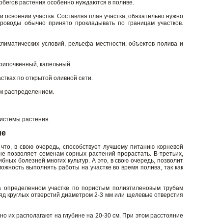
 побегов растения особенно нуждаются в поливе.
 освоении участка. Составляя план участка, обязательно нужно
проводы обычно принято прокладывать по границам участков.
лиматических условий, рельефа местности, объектов полива и
рипочвенный, капельный.
стках по открытой оливной сети.
м распределением.
истемы растения.
ие
что, в свою очередь, способствует лучшему питанию корневой
 не позволяет семенам сорных растений прорастать. В-третьих,
бных болезней многих культур. А это, в свою очередь, позволит
ожность выполнять работы на участке во время полива, так как
а определенном участке по пористым полиэтиленовым трубам
 ряд круглых отверстий диаметром 2-3 мм или щелевые отверстия
о их располагают на глубине на 20-30 см. При этом расстояние