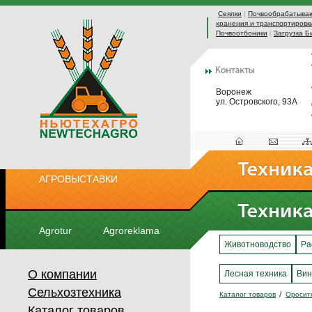
Сеялки
|
Почвообрабатыва
хранения и транспортировк
Почвоотбоники
|
Загрузка Б
Воронеж
ул. Островского, 93А
АГРОВЫСТАВКИ
Agrotur
Agroreklama
Животноводство
Ра
О компании
Лесная техника
Вин
Сельхозтехника
Каталог товаров
Оросит
Каталог товаров