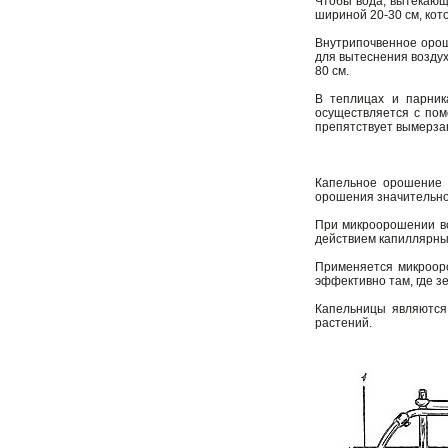
Чтобы вода, вытекающа
шириной 20-30 см, кот
Внутрипочвенное орош
для вытеснения воздух
80 см.
В теплицах и парник
осуществляется с пом
препятствует вымерза
Капельное орошение п
орошения значительно
При микроорошении во
действием капиллярных
Применяется микрооро
эффективно там, где з
Капельницы являются
растений.