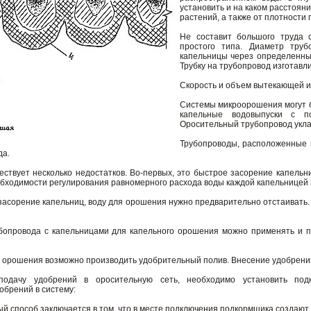
установить и на каком расстояни
растений, а также от плотности 
Не составит большого труда 
простого типа. Диаметр тру
капельницы через определенны
Трубку на трубопровод изготавл
Скорость и объем вытекающей и
Системы микроорошения могут 
капельные водовыпуски с п
Оросительный трубопровод уклад
Трубопроводы, расположенные 
да.
ствует несколько недостатков. Во-первых, это быстрое засорение капельни
обходимости регулирования равномерного расхода воды каждой капельницей 
асорение капельниц, воду для орошения нужно предварительно отстаивать.
бопровода с капельницами для капельного орошения можно применять и 
 орошения возможно производить удобрительный полив. Внесение удобрений
подачу удобрений в оросительную сеть, необходимо установить по
обрений в систему:
й способ заключается в том, что в месте подключения подкормщика создают