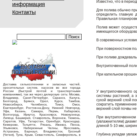
Известно, что в перио
информация
Для полива обычно при
Контакты
определить главную д
Правильная планировка 
Полив может осуществ
имеющегося оборудов
В современных услови
При поверхностном пол
При поливе дождеваль
Внутрипочвенный полив
При капельном орошен
Доставка сельхозтехники и запасных частей,
оросительных систем, насосов во все города
России (быстрой почтой и транспортными
У внутрипочвенного о
компаниями), так же через дилерскую сеть: Москва,
системы растений, а з
Владимир, Санкт-Петербург, Саранск, Калуга,
сухой верхний слой по
Белгород, Брянск, Орел, Курск, Тамбов,
сократить применение 
Новосибирск, Челябинск, Томск, Омск,
Екатеринбург, Ростов-на-Дону, Нижний Новгород,
верхний слой почвы не
Уфа, Казань, Самара, Пермь, Хабаровск,
Волгоград, Иркутск, Красноярск, Новокузнецк,
При внутрипочвенном
Липецк, Башкирия, Ставрополь, Воронеж, Тюмень,
(увлажнителям) диамет
Саратов, Уфа, Татарстан, Оренбург, Краснодар,
Кемерово, Тольятти, Рязань, Ижевск, Пенза,
длиной 5-10 мм, ширин
Ульяновск, Набережные Челны, Ярославль,
Астрахань, Барнаул, Владивосток, Грозный
Глубина укладки увлаж
(Чечня), Тула, Крым, Севастополь, Симферополь, в