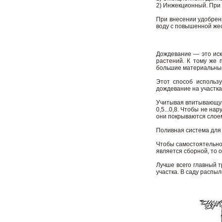
2) Инжекционный. При 
При внесении удобрен
воду с повышенной жес
Дождевание — это иск
растений. К тому же
большие материальны
Этот способ использу
дождевание на участка
Учитывая впитывающую 
0,5...0,8. Чтобы не н
они покрываются слоем
Поливная система для
Чтобы самостоятельно 
является сборной, то 
Лучше всего главный т
участка. В саду распы