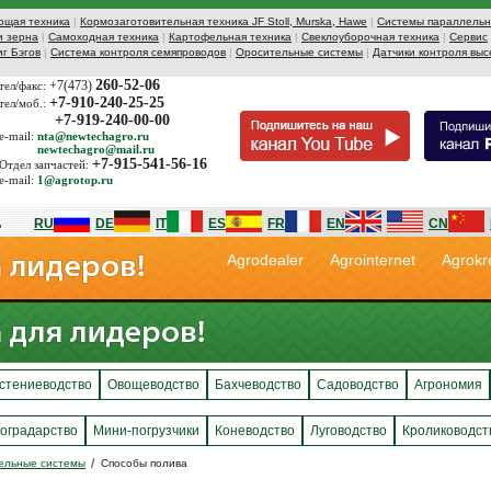
ющая техника
|
Кормозаготовительная техника JF Stoll, Murska, Hawe
|
Системы параллельно
и зерна
|
Самоходная техника
|
Картофельная техника
|
Свеклоуборочная техника
|
Сервис
иг Бэгов
|
Система контроля семяпроводов
|
Оросительные системы
|
Датчики контроля выс
260-52-06
+7(473)
тел/факс:
+7-910-240-25-25
тел/моб.:
+7-919-240-00-00
e-mail:
nta@newtechagro.ru
newtechagro@mail.ru
+7-915-541-56-16
Отдел запчастей:
e-mail:
1@agrotop.ru
RU
DE
IT
ES
FR
EN
CN
Agrodealer
Agrointernet
Agrokr
стениеводство
Овощеводство
Бахчеводство
Садоводство
Агрономия
оградарство
Мини-погрузчики
Коневодство
Луговодство
Кролиководст
ельные системы
Способы полива