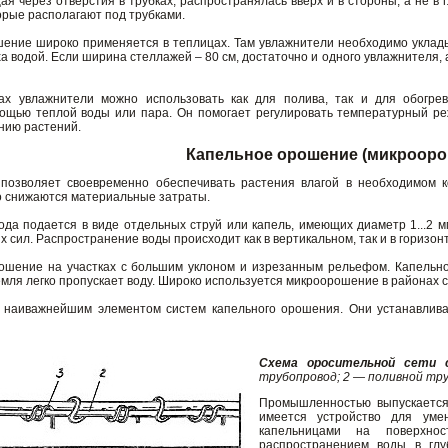
я через отверстия в трубках, распространялась вверх и в стороны, а не в 
орые располагают под трубками.
ение широко применяется в теплицах. Там увлажнители необходимо укладыв
а водой. Если ширина стеллажей – 80 см, достаточно и одного увлажнителя,
ах увлажнители можно использовать как для полива, так и для обогре
ощью теплой воды или пара. Он помогает регулировать температурный ре
нию растений.
Капельное орошение (микрооро
озволяет своевременно обеспечивать растения влагой в необходимом ко
 снижаются материальные затраты.
да подается в виде отдельных струй или капель, имеющих диаметр 1...2 м
 сил. Распространение воды происходит как в вертикальном, так и в горизо
шение на участках с большим уклоном и изрезанным рельефом. Капельное
емля легко пропускает воду. Широко используется микроорошение в районах
 наиважнейшим элементом систем капельного орошения. Они устанавлива
Схема оросительной сети 
трубопровод; 2 — поливной тру
Промышленностью выпускается
имеется устройство для уме
капельницами на поверхно
распространением воды в глу