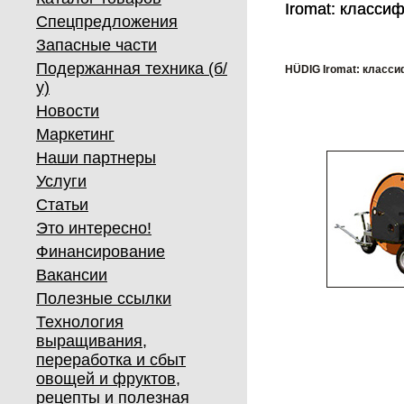
Iromat: класси
Iromat: класси
Спецпредложения
Запасные части
Подержанная техника (б/
HÜDIG Iromat: класс
у)
Новости
Маркетинг
Наши партнеры
Услуги
Статьи
Это интересно!
Финансирование
Вакансии
Полезные ссылки
Технология
выращивания,
переработка и сбыт
овощей и фруктов,
рецепты и полезная