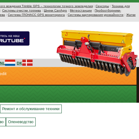
ого вождения Trimble GPS – технологии точного земледелия
|
Сенсоры
|
Техника для
|
Системы очистки топлива
|
Шнеки CanAgro
|
Метеостанции
|
Пробоотборники-
ева
|
Система ГЛОНАСС GPS мониторинга
|
Системы картирования урожайности
|
Жатки
NL
DK
edit
Ремонт и обслуживание техники
во
Оленеводство