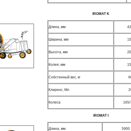
IROMAT K
Длина, мм
4
Ширина, мм
1
Высота, мм
2
Колея, мм
1
Собстенный вес, кг
6
Клиренс, Mn
2
Колеса
165/
IROMAT I
Длина, мм
5900