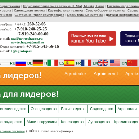
ющая техника
|
Кормозаготовительная техника JF Stoll, Murska, Hawe
|
Системы параллельн
и зерна
|
Самоходная техника
|
Картофельная техника
|
Свеклоуборочная техника
|
Сервис
иг Бэгов
|
Система контроля семяпроводов
|
Оросительные системы
|
Датчики контроля выс
260-52-06
+7(473)
тел/факс:
+7-910-240-25-25
тел/моб.:
+7-919-240-00-00
e-mail:
nta@newtechagro.ru
newtechagro@mail.ru
+7-915-541-56-16
Отдел запчастей:
e-mail:
1@agrotop.ru
RU
DE
IT
ES
FR
EN
CN
Agrodealer
Agrointernet
Agrokr
стениеводство
Овощеводство
Бахчеводство
Садоводство
Агрономия
оградарство
Мини-погрузчики
Коневодство
Луговодство
Кролиководст
ельные системы
HÜDIG Iromat: классификация