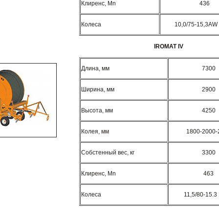
Клиренс, Mn
436
Колеса
10,0/75-15,3AW
IROMAT IV
Длина, мм
7300
Ширина, мм
2900
Высота, мм
4250
Колея, мм
1800-2000-
Собстенный вес, кг
3300
Клиренс, Mn
463
Колеса
11,5/80-15.3