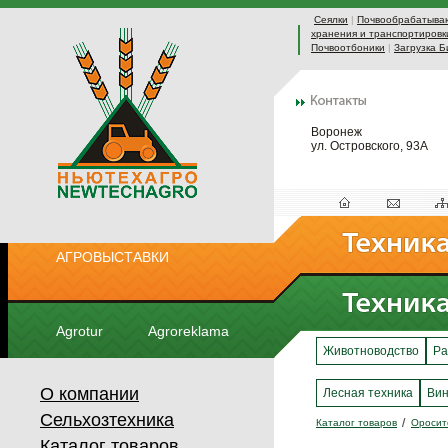
Сеялки
|
Почвообрабатыва
хранения и транспортировк
Почвоотбоники
|
Загрузка Б
Воронеж
ул. Островского, 93А
АГРОВЫСТАВКИ
Agrotur
Agroreklama
Животноводство
Ра
О компании
Лесная техника
Вин
Сельхозтехника
Каталог товаров
Оросит
Каталог товаров