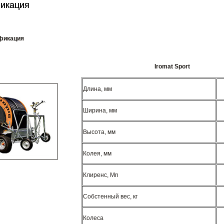
фикация
фикация
ификация
Iromat Sport
Длина, мм
Ширина, мм
Высота, мм
Колея, мм
Клиренс, Mn
Собстенный вес, кг
Колеса