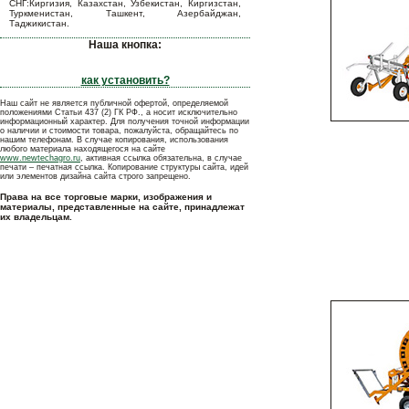
СНГ:Киргизия, Казахстан, Узбекистан, Киргизстан,
Туркменистан, Ташкент, Азербайджан,
Таджикистан.
Наша кнопка:
как установить?
Наш сайт не является публичной офертой, определяемой
положениями Статьи 437 (2) ГК РФ., а носит исключительно
информационный характер. Для получения точной информации
о наличии и стоимости товара, пожалуйста, обращайтесь по
нашим телефонам. В случае копирования, использования
любого материала находящегося на сайте
www.newtechagro.ru
, активная ссылка обязательна, в случае
печати – печатная ссылка. Копирование структуры сайта, идей
или элементов дизайна сайта строго запрещено.
Права на все торговые марки, изображения и
материалы, представленные на сайте, принадлежат
их владельцам.