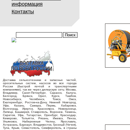
информация
Контакты
Доставка сельхозтехники и запасных частей,
оросительных систем, насосов во все города
России (быстрой почтой и транспортными
компаниями), так же через дилерскую сеть: Москва,
Владимир, Санкт-Петербург, Саранск, Калуга,
Белгород, Брянск, Орел, Курск, Тамбов,
Новосибирск, Челябинск, Томск, Омск,
Екатеринбург, Ростов-на-Дону, Нижний Новгород,
Уфа, Казань, Самара, Пермь, Хабаровск,
Волгоград, Иркутск, Красноярск, Новокузнецк,
Липецк, Башкирия, Ставрополь, Воронеж, Тюмень,
Саратов, Уфа, Татарстан, Оренбург, Краснодар,
Кемерово, Тольятти, Рязань, Ижевск, Пенза,
Ульяновск, Набережные Челны, Ярославль,
Астрахань, Барнаул, Владивосток, Грозный (Чечня),
Тула, Крым, Севастополь, Симферополь, в страны