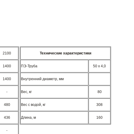
2100
Технические характеристики
1400
ПЭ-Труба
50 x 4,0
1400
Внутренний диаметр, мм
-
Вес, кг
80
480
Вес с водой, кг
308
436
Длина, м
160
-