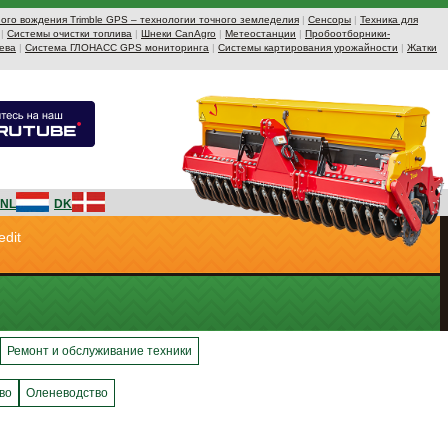
ого вождения Trimble GPS – технологии точного земледелия
|
Сенсоры
|
Техника для
|
Системы очистки топлива
|
Шнеки CanAgro
|
Метеостанции
|
Пробоотборники-
ева
|
Система ГЛОНАСС GPS мониторинга
|
Системы картирования урожайности
|
Жатки
NL
DK
edit
Ремонт и обслуживание техники
во
Оленеводство