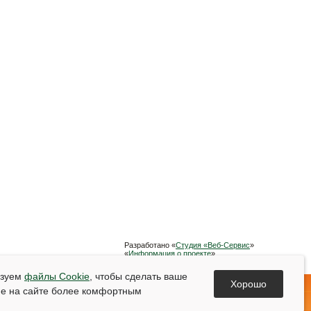
Разработано «
Студия «Веб-Сервис
»
«
Информация о проекте
»
Список используемой литературы
ьзуем
файлы Cookie
, чтобы сделать ваше
Хорошо
е на сайте более комфортным