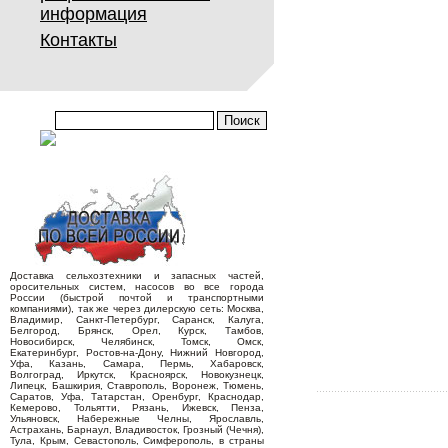
информация
Контакты
Доставка сельхозтехники и запасных частей,
оросительных систем, насосов во все города
России (быстрой почтой и транспортными
компаниями), так же через дилерскую сеть: Москва,
Владимир, Санкт-Петербург, Саранск, Калуга,
Белгород, Брянск, Орел, Курск, Тамбов,
Новосибирск, Челябинск, Томск, Омск,
Екатеринбург, Ростов-на-Дону, Нижний Новгород,
Уфа, Казань, Самара, Пермь, Хабаровск,
Волгоград, Иркутск, Красноярск, Новокузнецк,
Липецк, Башкирия, Ставрополь, Воронеж, Тюмень,
Саратов, Уфа, Татарстан, Оренбург, Краснодар,
Кемерово, Тольятти, Рязань, Ижевск, Пенза,
Ульяновск, Набережные Челны, Ярославль,
Астрахань, Барнаул, Владивосток, Грозный (Чечня),
Тула, Крым, Севастополь, Симферополь, в страны