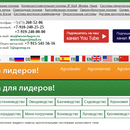
ющая техника
|
Кормозаготовительная техника JF Stoll, Murska, Hawe
|
Системы параллельн
и зерна
|
Самоходная техника
|
Картофельная техника
|
Свеклоуборочная техника
|
Сервис
иг Бэгов
|
Система контроля семяпроводов
|
Оросительные системы
|
Датчики контроля выс
260-52-06
+7(473)
тел/факс:
+7-910-240-25-25
тел/моб.:
+7-919-240-00-00
e-mail:
nta@newtechagro.ru
newtechagro@mail.ru
+7-915-541-56-16
Отдел запчастей:
e-mail:
1@agrotop.ru
RU
DE
IT
ES
FR
EN
CN
Agrodealer
Agrointernet
Agrokr
стениеводство
Овощеводство
Бахчеводство
Садоводство
Агрономия
оградарство
Мини-погрузчики
Коневодство
Луговодство
Кролиководст
внесение жидкого навоза оросительными системами шлангового типа