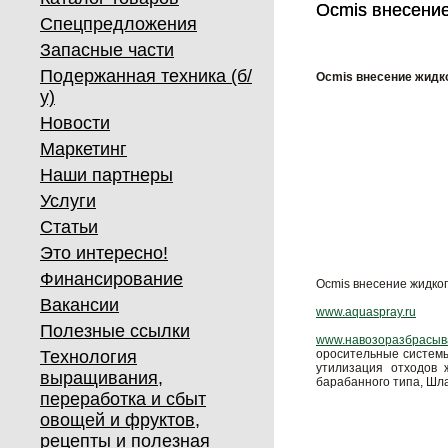
Ocmis внесение
Ocmis внесение
Спецпредложения
Запасные части
Подержанная техника (б/
Ocmis внесение жидк
у)
Новости
Маркетинг
Наши партнеры
Услуги
Статьи
Это интересно!
Финансирование
Ocmis внесение жидко
Вакансии
www.aquaspray.ru
Полезные ссылки
www.навозоразбрасыв
Технология
оросительные системы
утилизация отходов 
выращивания,
барабанного типа, Шла
переработка и сбыт
овощей и фруктов,
рецепты и полезная