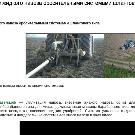
 жидкого навоза оросительными системами шлангов
 жидкого навоза оросительными системами шлангов
ого навоза оросительными системами шлангового типа
го навоза оросительными системами.
атели.рф
— утилизация навоза, внесение жидкого навоза, бочки для 
 барабанного типа для жижи, дождевальные машины барабанного типа для
животноводства, внесение жидких удобрений, Система удаления жидко
нговые и дождевальные системы для вноса навоза в поля видео: