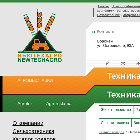
Сеялки
|
Почвообрабатыва
хранения и транспортировк
Почвоотбоники
|
Загрузка Б
Воронеж
ул. Островского, 93А
АГРОВЫСТАВКИ
Agrotur
Agroreklama
Животноводство
Ра
О компании
Лесная техника
Вин
Сельхозтехника
Каталог товаров
Ocmis 
Каталог товаров