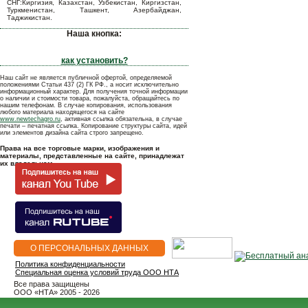
СНГ:Киргизия, Казахстан, Узбекистан, Киргизстан,
Туркменистан, Ташкент, Азербайджан,
Таджикистан.
Наша кнопка:
как установить?
Наш сайт не является публичной офертой, определяемой
положениями Статьи 437 (2) ГК РФ., а носит исключительно
информационный характер. Для получения точной информации
о наличии и стоимости товара, пожалуйста, обращайтесь по
нашим телефонам. В случае копирования, использования
любого материала находящегося на сайте
www.newtechagro.ru
, активная ссылка обязательна, в случае
печати – печатная ссылка. Копирование структуры сайта, идей
или элементов дизайна сайта строго запрещено.
Права на все торговые марки, изображения и
материалы, представленные на сайте, принадлежат
их владельцам.
О ПЕРСОНАЛЬНЫХ ДАННЫХ
Политика конфиденциальности
Специальная оценка условий труда ООО НТА
Все права защищены
OOO «НТА» 2005 - 2026