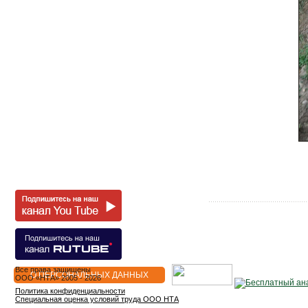
Все права защищены
О ПЕРСОНАЛЬНЫХ ДАННЫХ
OOO «НТА» 2005 - 2026
Политика конфиденциальности
Специальная оценка условий труда ООО НТА