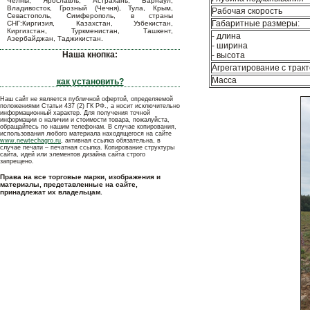
Челны, Ярославль, Астрахань, Барнаул,
Владивосток, Грозный (Чечня), Тула, Крым,
Рабочая скорость
Севастополь, Симферополь, в страны
Габаритные размеры:
СНГ:Киргизия, Казахстан, Узбекистан,
Киргизстан, Туркменистан, Ташкент,
- длина
Азербайджан, Таджикистан.
- ширина
Наша кнопка:
- высота
Агрегатирование с трак
Масса
как установить?
Наш сайт не является публичной офертой, определяемой
положениями Статьи 437 (2) ГК РФ., а носит исключительно
информационный характер. Для получения точной
информации о наличии и стоимости товара, пожалуйста,
обращайтесь по нашим телефонам. В случае копирования,
использования любого материала находящегося на сайте
www.newtechagro.ru
, активная ссылка обязательна, в
случае печати – печатная ссылка. Копирование структуры
сайта, идей или элементов дизайна сайта строго
запрещено.
Права на все торговые марки, изображения и
материалы, представленные на сайте,
принадлежат их владельцам.