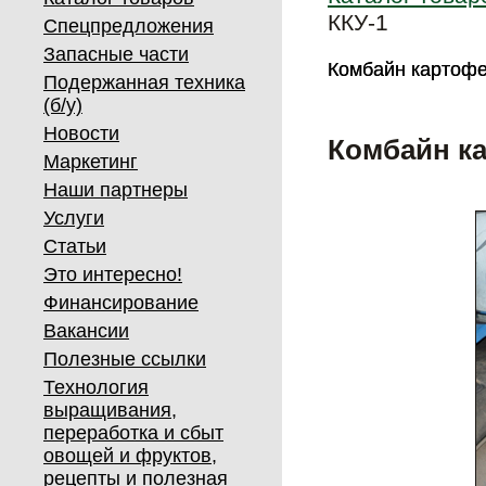
ККУ-1
Спецпредложения
Запасные части
Комбайн картофе
Комбайн картофе
Подержанная техника
(б/у)
Новости
Комбайн к
Маркетинг
Наши партнеры
Услуги
Статьи
Это интересно!
Финансирование
Вакансии
Полезные ссылки
Технология
выращивания,
переработка и сбыт
овощей и фруктов,
рецепты и полезная