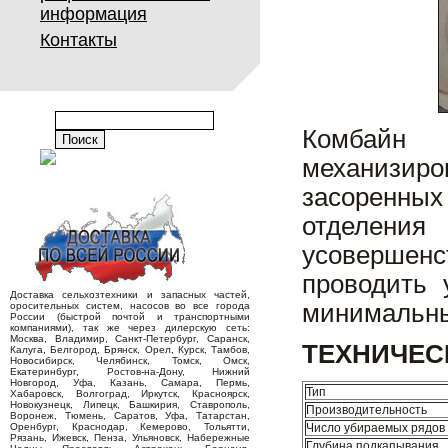
информация
Контакты
Комбайн 
механизиро
засоренны
отделен
усовершенс
проводить 
Доставка сельхозтехники и запасных частей,
минимальны
оросительных систем, насосов во все города
России (быстрой почтой и транспортными
компаниями), так же через дилерскую сеть:
Москва, Владимир, Санкт-Петербург, Саранск,
ТЕХНИЧЕС
Калуга, Белгород, Брянск, Орел, Курск, Тамбов,
Новосибирск, Челябинск, Томск, Омск,
Екатеринбург, Ростов-на-Дону, Нижний
Новгород, Уфа, Казань, Самара, Пермь,
Тип
Хабаровск, Волгоград, Иркутск, Красноярск,
Новокузнецк, Липецк, Башкирия, Ставрополь,
Производительность
Воронеж, Тюмень, Саратов, Уфа, Татарстан,
Оренбург, Краснодар, Кемерово, Тольятти,
Число убираемых рядов
Рязань, Ижевск, Пенза, Ульяновск, Набережные
Глубина подкапывания