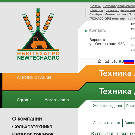
Сеялки
|
Почвообрабатывающа
Сенсоры
|
Техника для хранен
CanAgro
|
Метеостанции
|
Про
ГЛОНАСС GPS мониторинга
|
те
те
e-
Воронеж
ул. Островского, 93А
От
e-
RU
АГРОВЫСТАВКИ
Agrotur
Agroreklama
Животноводство
Раст
О компании
Лесная техника
Виног
Сельхозтехника
Каталог товар
Каталог товаров