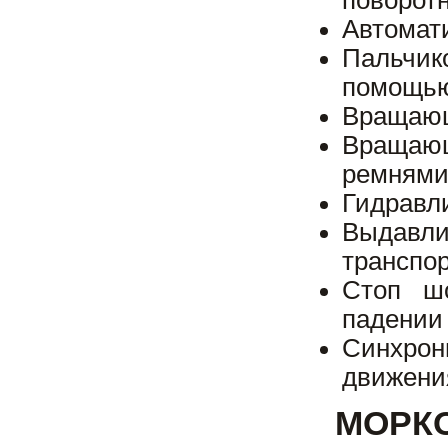
поворотн
Автомат
Пальчик
помощью
Вращающ
Вращаю
ремнями 
Гидравли
Выдавл
транспор
Стоп ш
падении 
Синхрон
движения
МОРК