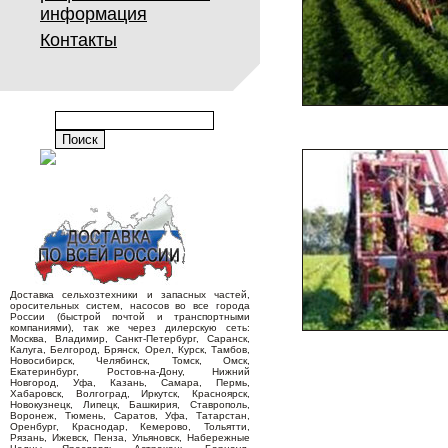
информация
Контакты
Доставка сельхозтехники и запасных частей,
оросительных систем, насосов во все города
России (быстрой почтой и транспортными
компаниями), так же через дилерскую сеть:
Москва, Владимир, Санкт-Петербург, Саранск,
Калуга, Белгород, Брянск, Орел, Курск, Тамбов,
Новосибирск, Челябинск, Томск, Омск,
Екатеринбург, Ростов-на-Дону, Нижний
Новгород, Уфа, Казань, Самара, Пермь,
Хабаровск, Волгоград, Иркутск, Красноярск,
Новокузнецк, Липецк, Башкирия, Ставрополь,
Воронеж, Тюмень, Саратов, Уфа, Татарстан,
Оренбург, Краснодар, Кемерово, Тольятти,
Рязань, Ижевск, Пенза, Ульяновск, Набережные