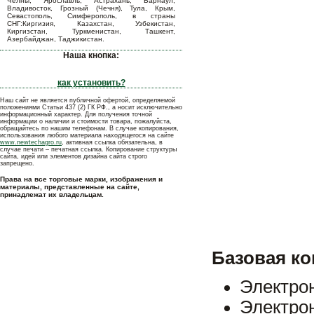
Челны, Ярославль, Астрахань, Барнаул,
Владивосток, Грозный (Чечня), Тула, Крым,
Севастополь, Симферополь, в страны
СНГ:Киргизия, Казахстан, Узбекистан,
Киргизстан, Туркменистан, Ташкент,
Азербайджан, Таджикистан.
Наша кнопка:
как установить?
Наш сайт не является публичной офертой, определяемой
положениями Статьи 437 (2) ГК РФ., а носит исключительно
информационный характер. Для получения точной
информации о наличии и стоимости товара, пожалуйста,
обращайтесь по нашим телефонам. В случае копирования,
использования любого материала находящегося на сайте
www.newtechagro.ru
, активная ссылка обязательна, в
случае печати – печатная ссылка. Копирование структуры
сайта, идей или элементов дизайна сайта строго
запрещено.
Права на все торговые марки, изображения и
материалы, представленные на сайте,
принадлежат их владельцам.
Базовая ко
Электрон
Электро