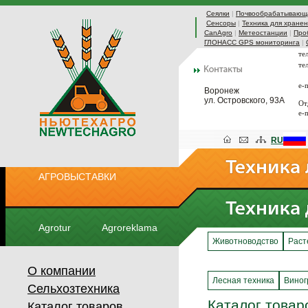
Сеялки
|
Почвообрабатывающа
Сенсоры
|
Техника для хранен
CanAgro
|
Метеостанции
|
Про
ГЛОНАСС GPS мониторинга
|
те
те
e-
Воронеж
ул. Островского, 93А
От
e-
RU
АГРОВЫСТАВКИ
Agrotur
Agroreklama
Животноводство
Раст
О компании
Лесная техника
Виног
Сельхозтехника
Каталог товар
Каталог товаров