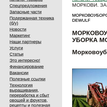
МОРКОВИ. З
Спецпредложения
Запасные части
МОРКОВОУБОРО
МОРКОВОУБОРО
Подержанная техника
DEWULF
DEWULF
(б/у)
Новости
МОРКОВОУ
Маркетинг
УБОРКА М
Наши партнеры
Услуги
Морковоуб
Статьи
Это интересно!
Финансирование
Вакансии
Полезные ссылки
Технология
выращивания,
переработка и сбыт
овощей и фруктов,
рецепты и полезная