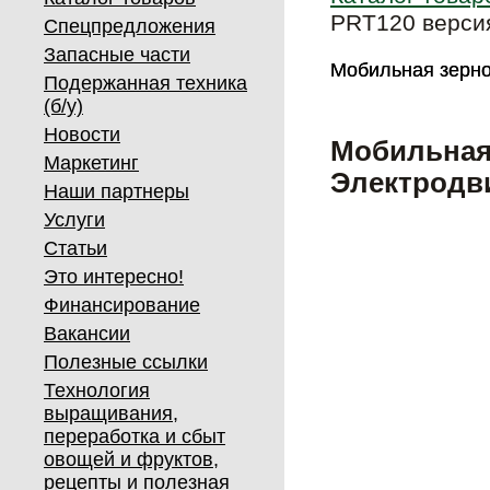
PRT120 версия
Спецпредложения
Запасные части
Мобильная зерно
Мобильная зерно
Подержанная техника
(б/у)
Новости
Мобильная 
Маркетинг
Электродв
Наши партнеры
Услуги
Статьи
Это интересно!
Финансирование
Вакансии
Полезные ссылки
Технология
выращивания,
переработка и сбыт
овощей и фруктов,
рецепты и полезная