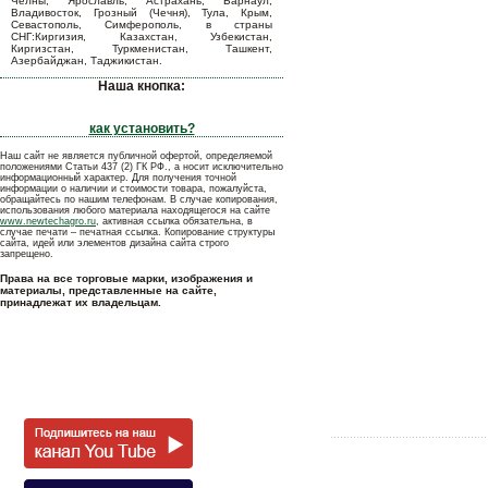
Челны, Ярославль, Астрахань, Барнаул,
Владивосток, Грозный (Чечня), Тула, Крым,
Севастополь, Симферополь, в страны
СНГ:Киргизия, Казахстан, Узбекистан,
Киргизстан, Туркменистан, Ташкент,
Азербайджан, Таджикистан.
Наша кнопка:
как установить?
Наш сайт не является публичной офертой, определяемой
положениями Статьи 437 (2) ГК РФ., а носит исключительно
информационный характер. Для получения точной
информации о наличии и стоимости товара, пожалуйста,
обращайтесь по нашим телефонам. В случае копирования,
использования любого материала находящегося на сайте
www.newtechagro.ru
, активная ссылка обязательна, в
случае печати – печатная ссылка. Копирование структуры
сайта, идей или элементов дизайна сайта строго
запрещено.
Права на все торговые марки, изображения и
материалы, представленные на сайте,
принадлежат их владельцам.