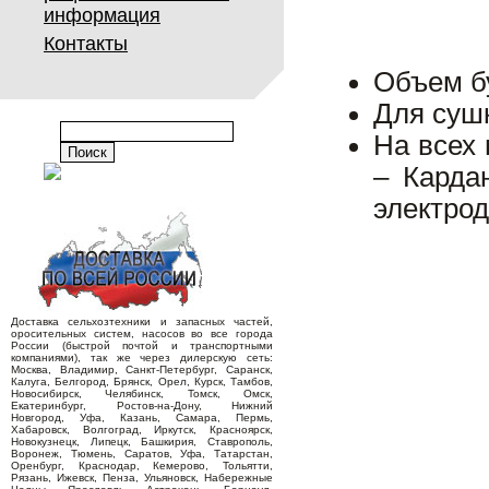
информация
Контакты
Объем бу
Для сушк
На всех
– Карда
электрод
Доставка сельхозтехники и запасных частей,
оросительных систем, насосов во все города
России (быстрой почтой и транспортными
компаниями), так же через дилерскую сеть:
Москва, Владимир, Санкт-Петербург, Саранск,
Калуга, Белгород, Брянск, Орел, Курск, Тамбов,
Новосибирск, Челябинск, Томск, Омск,
Екатеринбург, Ростов-на-Дону, Нижний
Новгород, Уфа, Казань, Самара, Пермь,
Хабаровск, Волгоград, Иркутск, Красноярск,
Новокузнецк, Липецк, Башкирия, Ставрополь,
Воронеж, Тюмень, Саратов, Уфа, Татарстан,
Оренбург, Краснодар, Кемерово, Тольятти,
Рязань, Ижевск, Пенза, Ульяновск, Набережные