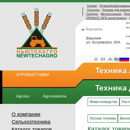
Сеялки
|
Почвообрабатывающа
Сенсоры
|
Техника для хранен
CanAgro
|
Метеостанции
|
Про
ГЛОНАСС GPS мониторинга
|
те
те
e-
Воронеж
ул. Островского, 93А
От
e-
RU
АГРОВЫСТАВКИ
Agrotur
Agroreklama
Животноводство
Раст
О компании
Лесная техника
Виног
Сельхозтехника
Каталог товар
Каталог товаров