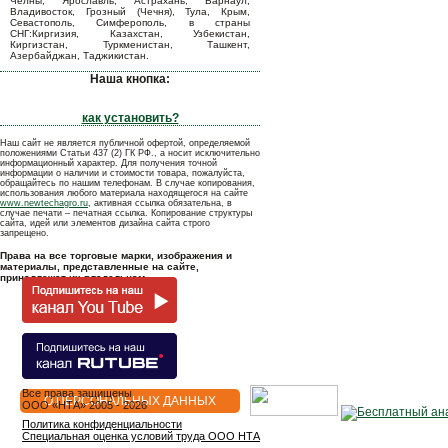
Челны, Ярославль, Астрахань, Барнаул,
Владивосток, Грозный (Чечня), Тула, Крым,
Севастополь, Симферополь, в страны
СНГ:Киргизия, Казахстан, Узбекистан,
Киргизстан, Туркменистан, Ташкент,
Азербайджан, Таджикистан.
Наша кнопка:
как установить?
Наш сайт не является публичной офертой, определяемой
положениями Статьи 437 (2) ГК РФ., а носит исключительно
информационный характер. Для получения точной
информации о наличии и стоимости товара, пожалуйста,
обращайтесь по нашим телефонам. В случае копирования,
использования любого материала находящегося на сайте
www.newtechagro.ru
, активная ссылка обязательна, в
случае печати – печатная ссылка. Копирование структуры
сайта, идей или элементов дизайна сайта строго
запрещено.
Права на все торговые марки, изображения и
материалы, представленные на сайте,
принадлежат их владельцам.
Все права защищены
О ПЕРСОНАЛЬНЫХ ДАННЫХ
OOO «НТА» 2005 - 2026
Политика конфиденциальности
Специальная оценка условий труда ООО НТА