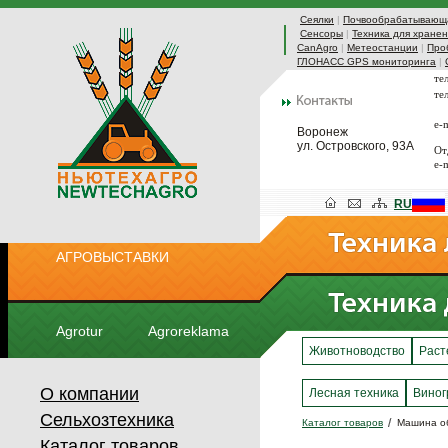
Сеялки
|
Почвообрабатывающа
Сенсоры
|
Техника для хранен
CanAgro
|
Метеостанции
|
Про
ГЛОНАСС GPS мониторинга
|
те
те
e-
Воронеж
ул. Островского, 93А
От
e-
RU
АГРОВЫСТАВКИ
Agrotur
Agroreklama
Животноводство
Раст
О компании
Лесная техника
Виног
Сельхозтехника
Каталог товаров
Машина об
Каталог товаров