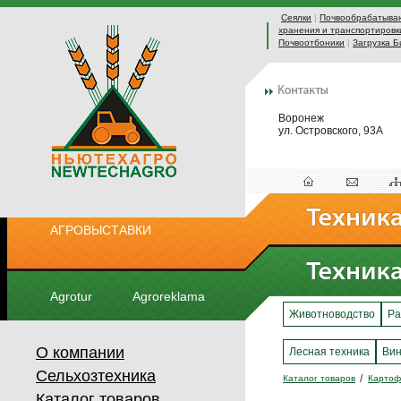
Сеялки
|
Почвообрабатыва
хранения и транспортировк
Почвоотбоники
|
Загрузка Б
Воронеж
ул. Островского, 93А
АГРОВЫСТАВКИ
Agrotur
Agroreklama
Животноводство
Ра
О компании
Лесная техника
Вин
Сельхозтехника
Каталог товаров
Картоф
Каталог товаров