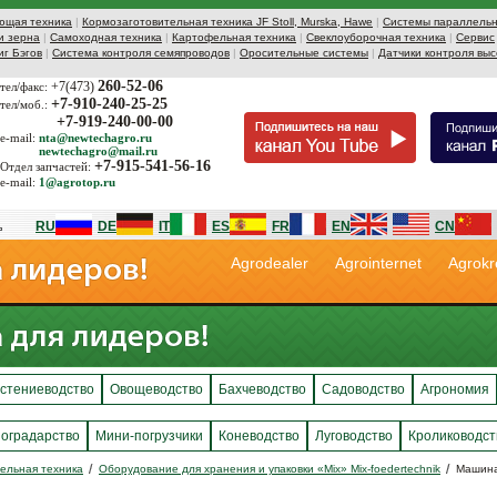
ющая техника
|
Кормозаготовительная техника JF Stoll, Murska, Hawe
|
Системы параллельн
и зерна
|
Самоходная техника
|
Картофельная техника
|
Свеклоуборочная техника
|
Сервис
иг Бэгов
|
Система контроля семяпроводов
|
Оросительные системы
|
Датчики контроля выс
260-52-06
+7(473)
тел/факс:
+7-910-240-25-25
тел/моб.:
+7-919-240-00-00
e-mail:
nta@newtechagro.ru
newtechagro@mail.ru
+7-915-541-56-16
Отдел запчастей:
e-mail:
1@agrotop.ru
RU
DE
IT
ES
FR
EN
CN
Agrodealer
Agrointernet
Agrokr
стениеводство
Овощеводство
Бахчеводство
Садоводство
Агрономия
оградарство
Мини-погрузчики
Коневодство
Луговодство
Кролиководст
ельная техника
Оборудование для хранения и упаковки «Mix» Mix-foedertechnik
Машина