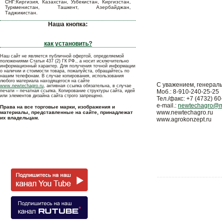
СНГ:Киргизия, Казахстан, Узбекистан, Киргизстан,
Туркменистан, Ташкент, Азербайджан,
Таджикистан.
Наша кнопка:
как установить?
Наш сайт не является публичной офертой, определяемой
положениями Статьи 437 (2) ГК РФ., а носит исключительно
информационный характер. Для получения точной информации
о наличии и стоимости товара, пожалуйста, обращайтесь по
нашим телефонам. В случае копирования, использования
любого материала находящегося на сайте
С уважением, генерал
www.newtechagro.ru
, активная ссылка обязательна, в случае
печати – печатная ссылка. Копирование структуры сайта, идей
Моб.: 8-910-240-25-25
или элементов дизайна сайта строго запрещено.
Тел./факс: +7 (4732) 60
e-mail.:
newtechagro@ma
Права на все торговые марки, изображения и
www.newtechagro.ru
материалы, представленные на сайте, принадлежат
их владельцам.
www.agrokonzept.ru