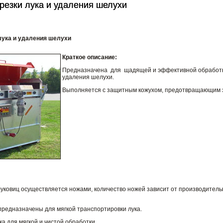
резки лука и удаления шелухи
резки лука и удаления шелухи
лука и удаления шелухи
Краткое описание:
Предназначена для щадящей и эффективной обработки 
удаления шелухи.
Выполняется с защитным кожухом, предотвращающим з
уковиц осуществляется ножами, количество ножей зависит от производитель
едназначены для мягкой транспортировки лука.
а для мягкой и чистой обработки.