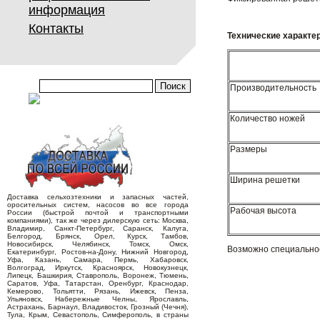
информация
Контакты
Технические характе
Производительность
Количество ножей
Размеры
Ширина решетки
Доставка сельхозтехники и запасных частей,
оросительных систем, насосов во все города
Рабочая высота
России (быстрой почтой и транспортными
компаниями), так же через дилерскую сеть: Москва,
Владимир, Санкт-Петербург, Саранск, Калуга,
Белгород, Брянск, Орел, Курск, Тамбов,
Новосибирск, Челябинск, Томск, Омск,
Возможно специальное
Екатеринбург, Ростов-на-Дону, Нижний Новгород,
Уфа, Казань, Самара, Пермь, Хабаровск,
Волгоград, Иркутск, Красноярск, Новокузнецк,
Липецк, Башкирия, Ставрополь, Воронеж, Тюмень,
Саратов, Уфа, Татарстан, Оренбург, Краснодар,
Кемерово, Тольятти, Рязань, Ижевск, Пенза,
Ульяновск, Набережные Челны, Ярославль,
Астрахань, Барнаул, Владивосток, Грозный (Чечня),
Тула, Крым, Севастополь, Симферополь, в страны