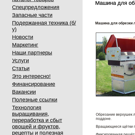
Машина для об
Машина для об
Спецпредложения
Запасные части
Подержанная техника (б/
Машина для обрезки 
у)
Новости
Маркетинг
Наши партнеры
Услуги
Статьи
Это интересно!
Финансирование
Вакансии
Полезные ссылки
Технология
выращивания,
Обрезание верхушек л
поддоне.
переработка и сбыт
овощей и фруктов,
Вращающиеся щётки пр
рецепты и полезная
Фиксированная решётк