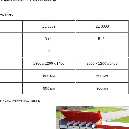
ристики:
ZE 6002
ZE 6003
3 т/ч.
5 т/ч.
2
3
2300 х 1200 х 1450
3000 х 1200 х 1450
600 мм
600 мм
900 мм
900 мм
 исполнение под заказ.