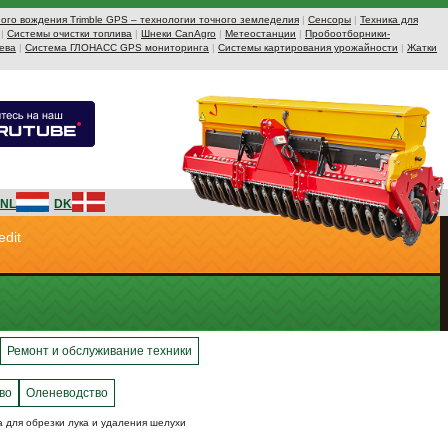
ого вождения Trimble GPS – технологии точного земледелия
|
Сенсоры
|
Техника для
|
Системы очистки топлива
|
Шнеки CanAgro
|
Метеостанции
|
Пробоотборники-
ева
|
Система ГЛОНАСС GPS мониторинга
|
Системы картирования урожайности
|
Жатки
NL
DK
edit
Ремонт и обслуживание техники
во
Оленеводство
 для обрезки лука и удаления шелухи