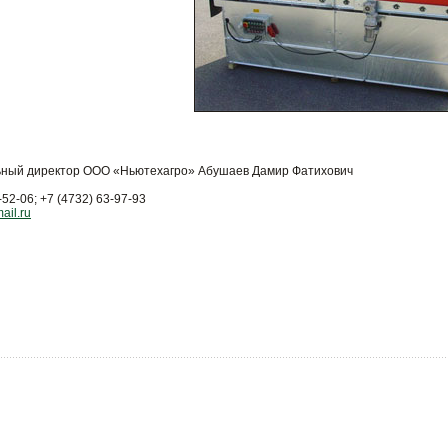
ьный директор ООО «Ньютехагро» Абушаев Дамир Фатихович
-52-06; +7 (4732) 63-97-93
il.ru