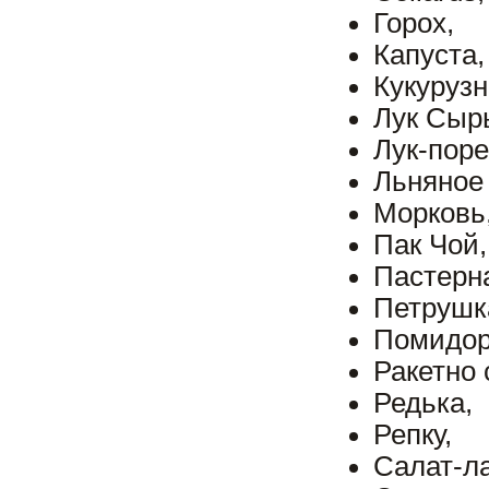
Горох,
Капуста,
Кукурузн
Лук Сыр
Лук-поре
Льняное
Морковь
Пак Чой,
Пастерна
Петрушк
Помидор
Ракетно 
Редька,
Репку,
Салат-ла