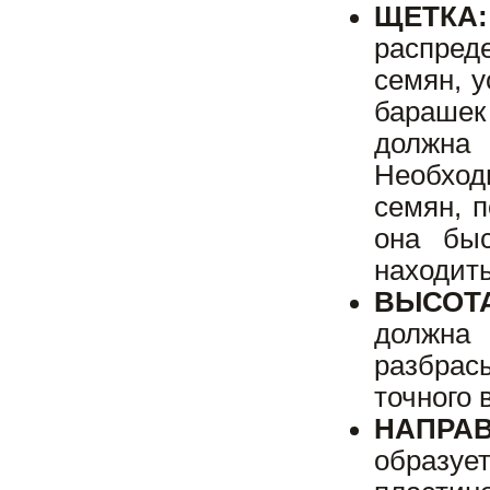
ЩЕТКА:
распред
семян, у
барашек 
должна
Необход
семян, 
она быс
находить
ВЫСОТ
должна 
разбрас
точного 
НАПРА
образуе