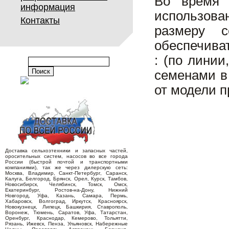
Во время 
информация
использов
Контакты
размеру с
обеспечиват
: (по линии
семенами в 
от модели 
Доставка сельхозтехники и запасных частей,
оросительных систем, насосов во все города
России (быстрой почтой и транспортными
компаниями), так же через дилерскую сеть:
Москва, Владимир, Санкт-Петербург, Саранск,
Калуга, Белгород, Брянск, Орел, Курск, Тамбов,
Новосибирск, Челябинск, Томск, Омск,
Екатеринбург, Ростов-на-Дону, Нижний
Новгород, Уфа, Казань, Самара, Пермь,
Хабаровск, Волгоград, Иркутск, Красноярск,
Новокузнецк, Липецк, Башкирия, Ставрополь,
Воронеж, Тюмень, Саратов, Уфа, Татарстан,
Оренбург, Краснодар, Кемерово, Тольятти,
Рязань, Ижевск, Пенза, Ульяновск, Набережные