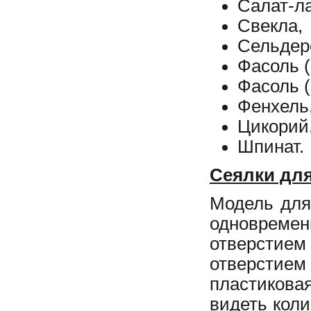
Салат-ла
Свекла,
Сельдер
Фасоль (l
Фасоль (
Фенхель
Цикорий
Шпинат.
Сеялки дл
Модель для
одновремен
отверстием
отверстием
пластикова
видеть кол