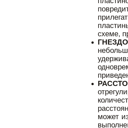
пласти
повреди
прилега
пластин
схеме, п
ГНЕЗД
небольшо
удержи
одновре
приведе
Р
АССТ
отрегу
количес
расстоя
может и
выполн