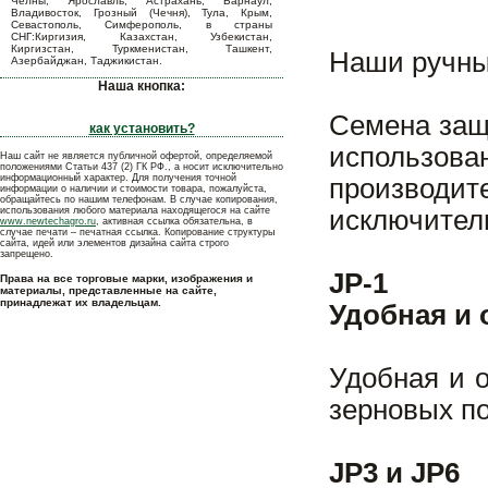
Челны, Ярославль, Астрахань, Барнаул,
Владивосток, Грозный (Чечня), Тула, Крым,
Севастополь, Симферополь, в страны
СНГ:Киргизия, Казахстан, Узбекистан,
Киргизстан, Туркменистан, Ташкент,
Наши ручны
Азербайджан, Таджикистан.
Наша кнопка:
Семена защ
как установить?
использова
Наш сайт не является публичной офертой, определяемой
положениями Статьи 437 (2) ГК РФ., а носит исключительно
информационный характер. Для получения точной
производ
информации о наличии и стоимости товара, пожалуйста,
обращайтесь по нашим телефонам. В случае копирования,
использования любого материала находящегося на сайте
исключител
www.newtechagro.ru
, активная ссылка обязательна, в
случае печати – печатная ссылка. Копирование структуры
сайта, идей или элементов дизайна сайта строго
запрещено.
JP-1
Права на все торговые марки, изображения и
материалы, представленные на сайте,
принадлежат их владельцам.
Удобная и 
Удобная и о
зерновых по
JP3 и JP6