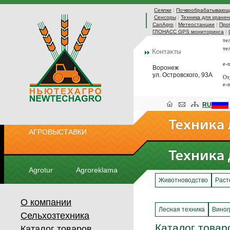
Сеялки
|
Почвообрабатывающа
Сенсоры
|
Техника для хранен
CanAgro
|
Метеостанции
|
Про
ГЛОНАСС GPS мониторинга
|
те
те
e-
Воронеж
ул. Островского, 93А
От
e-
RU
АГРОВЫСТАВКИ
Agrotur
Agroreklama
Животноводство
Раст
О компании
Лесная техника
Виног
Сельхозтехника
Каталог товар
Каталог товаров