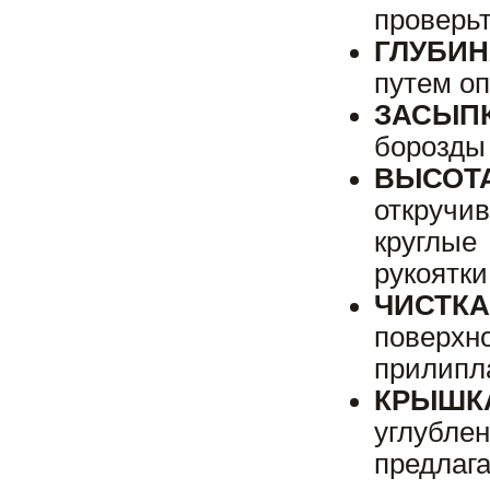
проверьт
ГЛУБИН
путем о
ЗАСЫПК
борозды
ВЫСОТ
откручи
круглые
рукоятки
ЧИСТКА
поверхн
прилипла
КРЫШК
углубле
предлаг