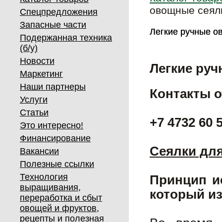
овощные сеялк
Спецпредложения
Запасные части
Легкие ручные о
Легкие ручные о
Подержанная техника
(б/у)
Новости
Легкие ру
Маркетинг
Наши партнеры
Контакты о
Услуги
Статьи
+7 4732 60 
Это интересно!
Финансирование
Сеялки для
Вакансии
Полезные ссылки
Технология
Принцип и
выращивания,
который из
переработка и сбыт
овощей и фруктов,
рецепты и полезная