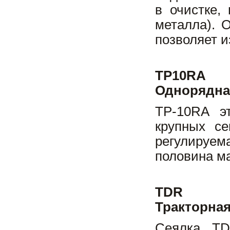
в очистке,
металла). 
позволяет и
TP10RA
Однорядна
ТР-10RА э
крупных се
регулируема
половина ма
TDR
Тракторная
Сеялка TD