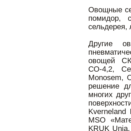
Овощные се
помидор, с
сельдерея, 
Другие о
пневматиче
овощей СК
СО-4,2, С
Monosem, О
решение дл
многих друг
поверхнос
Kverneland
MSO «Мате
KRUK Unia