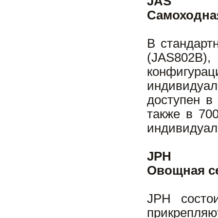
JAS
Самоходна
В стандарт
(JAS802B)
конфигурац
индивидуа
доступен в
также в 70
индивидуали
JPH
Oвощная с
JPH состо
прикрепля