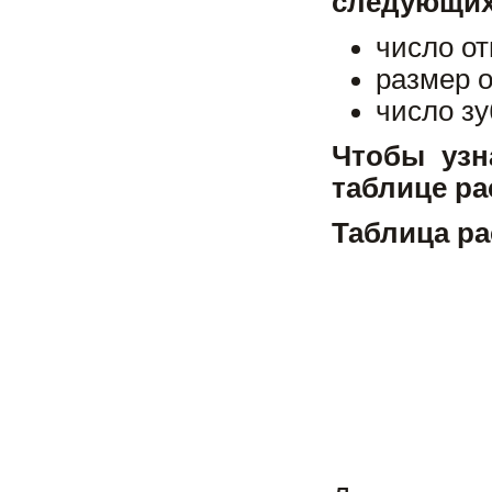
следующих
число о
размер 
число зу
Чтобы узн
таблице ра
Таблица ра