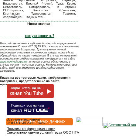
Челны, Ярославль, Астрахань, Барнаул,
Владивосток, Грозный (Чечня), Тула, Крым,
Севастополь, Симферополь, в страны
СНГ:Киргизия, Казахстан, Узбекистан,
Киргизстан, Туркменистан, Ташкент,
Азербайджан, Таджикистан.
Наша кнопка:
как установить?
Наш сайт не является публичной офертой, определяемой
положениями Статьи 437 (2) ГК РФ., а носит исключительно
информационный характер. Для получения точной
информации о наличии и стоимости товара, пожалуйста,
обращайтесь по нашим телефонам. В случае копирования,
использования любого материала находящегося на сайте
www.newtechagro.ru
, активная ссылка обязательна, в
случае печати – печатная ссылка. Копирование структуры
сайта, идей или элементов дизайна сайта строго
запрещено.
Права на все торговые марки, изображения и
материалы, представленные на сайте,
принадлежат их владельцам.
Все права защищены
О ПЕРСОНАЛЬНЫХ ДАННЫХ
OOO «НТА» 2005 - 2026
Политика конфиденциальности
Специальная оценка условий труда ООО НТА