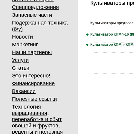
Культиваторы п
Культиваторы п
Спецпредложения
Запасные части
Подержанная техника
Культиваторы предпос
(б/у)
Культиватор КПМп-16 (К
Новости
Маркетинг
Культиватор КПМп (КПМп
Наши партнеры
Услуги
Статьи
Это интересно!
Финансирование
Вакансии
Полезные ссылки
Технология
выращивания,
переработка и сбыт
овощей и фруктов,
рецепты и полезная