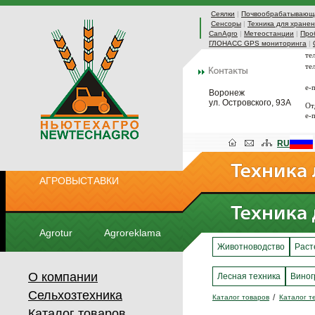
Сеялки
|
Почвообрабатывающа
Сенсоры
|
Техника для хранен
CanAgro
|
Метеостанции
|
Про
ГЛОНАСС GPS мониторинга
|
те
те
e-
Воронеж
ул. Островского, 93А
От
e-
RU
АГРОВЫСТАВКИ
Agrotur
Agroreklama
Животноводство
Раст
О компании
Лесная техника
Виног
Сельхозтехника
Каталог товаров
Каталог т
Каталог товаров