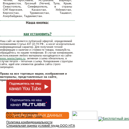
Челны, Ярославль, Астрахань, Барнаул,
Владивосток, Грозный (Чечня), Тула, Крым,
Севастополь, Симферополь, в страны
СНГ:Киргизия, Казахстан, Узбекистан,
Киргизстан, Туркменистан, Ташкент,
Азербайджан, Таджикистан.
Наша кнопка:
как установить?
Наш сайт не является публичной офертой, определяемой
положениями Статьи 437 (2) ГК РФ., а носит исключительно
информационный характер. Для получения точной
информации о наличии и стоимости товара, пожалуйста,
обращайтесь по нашим телефонам. В случае копирования,
использования любого материала находящегося на сайте
www.newtechagro.ru
, активная ссылка обязательна, в
случае печати – печатная ссылка. Копирование структуры
сайта, идей или элементов дизайна сайта строго
запрещено.
Права на все торговые марки, изображения и
материалы, представленные на сайте,
принадлежат их владельцам.
Все права защищены
О ПЕРСОНАЛЬНЫХ ДАННЫХ
OOO «НТА» 2005 - 2026
Политика конфиденциальности
Специальная оценка условий труда ООО НТА