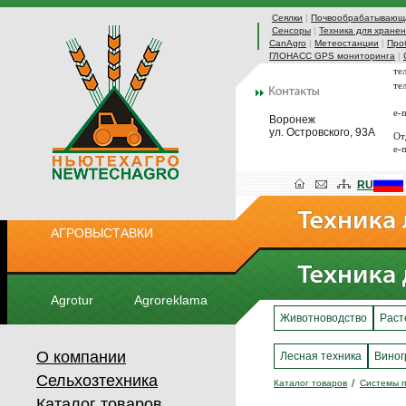
Сеялки
|
Почвообрабатывающа
Сенсоры
|
Техника для хранен
CanAgro
|
Метеостанции
|
Про
ГЛОНАСС GPS мониторинга
|
те
те
e-
Воронеж
ул. Островского, 93А
От
e-
RU
АГРОВЫСТАВКИ
Agrotur
Agroreklama
Животноводство
Раст
О компании
Лесная техника
Виног
Сельхозтехника
Каталог товаров
Системы п
Каталог товаров