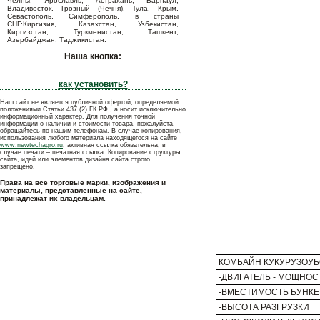
Челны, Ярославль, Астрахань, Барнаул,
Владивосток, Грозный (Чечня), Тула, Крым,
Севастополь, Симферополь, в страны
СНГ:Киргизия, Казахстан, Узбекистан,
Киргизстан, Туркменистан, Ташкент,
Азербайджан, Таджикистан.
Наша кнопка:
как установить?
Наш сайт не является публичной офертой, определяемой
положениями Статьи 437 (2) ГК РФ., а носит исключительно
информационный характер. Для получения точной
информации о наличии и стоимости товара, пожалуйста,
обращайтесь по нашим телефонам. В случае копирования,
использования любого материала находящегося на сайте
www.newtechagro.ru
, активная ссылка обязательна, в
случае печати – печатная ссылка. Копирование структуры
сайта, идей или элементов дизайна сайта строго
запрещено.
Права на все торговые марки, изображения и
материалы, представленные на сайте,
принадлежат их владельцам.
КОМБАЙН КУКУРУЗОУБ
-ДВИГАТЕЛЬ - МОЩНОС
-ВМЕСТИМОСТЬ БУНКЕ
-ВЫСОТА РАЗГРУЗКИ