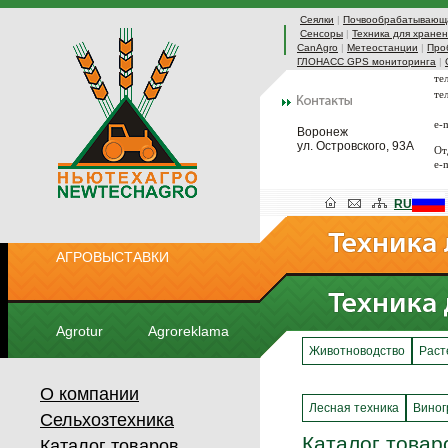
Сеялки
|
Почвообрабатывающа
Сенсоры
|
Техника для хранен
CanAgro
|
Метеостанции
|
Про
ГЛОНАСС GPS мониторинга
|
те
те
e-
Воронеж
ул. Островского, 93А
От
e-
RU
АГРОВЫСТАВКИ
Agrotur
Agroreklama
Животноводство
Раст
О компании
Лесная техника
Виног
Сельхозтехника
Каталог товар
Каталог товаров