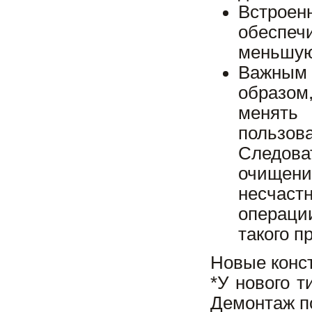
Встрое
обеспеч
меньшую
Важным 
образом
менять
пользов
Следова
очищени
несчаст
операци
такого п
Новые конс
*У нового 
Демонтаж п