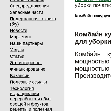
уборки початк
Спецпредложения
Запасные части
Комбайн кукуруз
Комбайн кукуруз
Подержанная техника
(б/у)
Новости
Комбайн к
Маркетинг
для уборки
Наши партнеры
Услуги
Комбайн к
Статьи
мощностью 
Это интересно!
мощност
Финансирование
Производите
Вакансии
Полезные ссылки
Технология
выращивания,
переработка и сбыт
овощей и фруктов,
рецепты и полезная