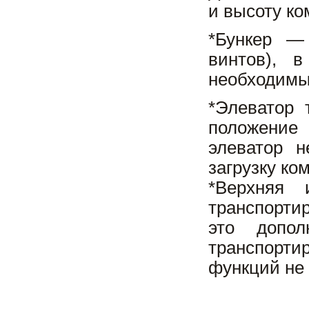
и высоту ко
*Бункер —
винтов), 
необходимы
*Элеватор 
положение 
элеватор н
загрузку ко
*Верхняя 
транспортир
это допо
транспорт
функций не