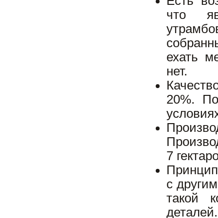
Есть во
что я
утрамбо
собранн
ехать м
нет.
Качеств
20%. По
условиях
Произв
Производ
7 гектар
Принцип
с другим
такой 
деталей.