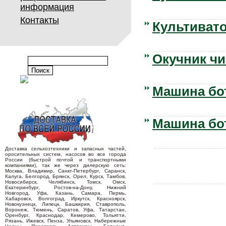
информация
Контакты
Культиват
Окучник ч
Машина бо
Машина бо
Доставка сельхозтехники и запасных частей,
оросительных систем, насосов во все города
России (быстрой почтой и транспортными
компаниями), так же через дилерскую сеть:
Москва, Владимир, Санкт-Петербург, Саранск,
Калуга, Белгород, Брянск, Орел, Курск, Тамбов,
Новосибирск, Челябинск, Томск, Омск,
Екатеринбург, Ростов-на-Дону, Нижний
Новгород, Уфа, Казань, Самара, Пермь,
Хабаровск, Волгоград, Иркутск, Красноярск,
Новокузнецк, Липецк, Башкирия, Ставрополь,
Воронеж, Тюмень, Саратов, Уфа, Татарстан,
Оренбург, Краснодар, Кемерово, Тольятти,
Рязань, Ижевск, Пенза, Ульяновск, Набережные