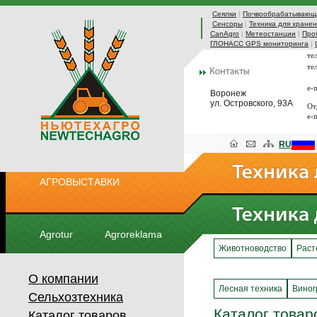
Сеялки
|
Почвообрабатывающа
Сенсоры
|
Техника для хранен
CanAgro
|
Метеостанции
|
Про
ГЛОНАСС GPS мониторинга
|
те
те
e-
Воронеж
ул. Островского, 93А
От
e-
RU
АГРОВЫСТАВКИ
Agrotur
Agroreklama
Животноводство
Раст
О компании
Лесная техника
Виног
Сельхозтехника
Каталог товар
Каталог товаров