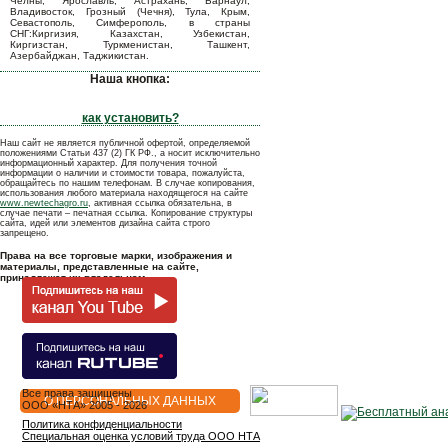
Челны, Ярославль, Астрахань, Барнаул,
Владивосток, Грозный (Чечня), Тула, Крым,
Севастополь, Симферополь, в страны
СНГ:Киргизия, Казахстан, Узбекистан,
Киргизстан, Туркменистан, Ташкент,
Азербайджан, Таджикистан.
Наша кнопка:
как установить?
Наш сайт не является публичной офертой, определяемой
положениями Статьи 437 (2) ГК РФ., а носит исключительно
информационный характер. Для получения точной
информации о наличии и стоимости товара, пожалуйста,
обращайтесь по нашим телефонам. В случае копирования,
использования любого материала находящегося на сайте
www.newtechagro.ru
, активная ссылка обязательна, в
случае печати – печатная ссылка. Копирование структуры
сайта, идей или элементов дизайна сайта строго
запрещено.
Права на все торговые марки, изображения и
материалы, представленные на сайте,
принадлежат их владельцам.
Все права защищены
О ПЕРСОНАЛЬНЫХ ДАННЫХ
OOO «НТА» 2005 - 2026
Политика конфиденциальности
Специальная оценка условий труда ООО НТА