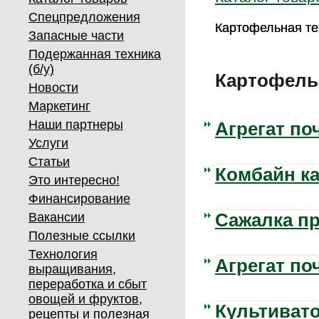
Спецпредложения
Картофельная те
Картофельная те
Запасные части
Подержанная техника
(б/у)
Картофель
Новости
Маркетинг
Наши партнеры
Агрегат п
Услуги
Статьи
Комбайн к
Это интересно!
Финансирование
Вакансии
Сажалка п
Полезные ссылки
Технология
Агрегат п
выращивания,
переработка и сбыт
овощей и фруктов,
Культиват
рецепты и полезная