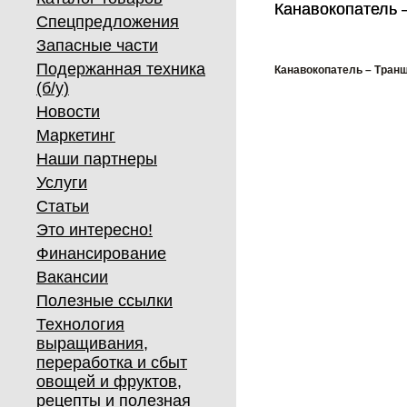
Канавокопатель 
Канавокопатель 
Спецпредложения
Запасные части
Подержанная техника
Канавокопатель – Тран
(б/у)
Новости
Маркетинг
Наши партнеры
Услуги
Статьи
Это интересно!
Финансирование
Вакансии
Полезные ссылки
Технология
выращивания,
переработка и сбыт
овощей и фруктов,
рецепты и полезная