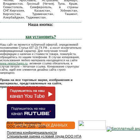
Челны, Ярославль, Астрахань, Барнаул,
Владивосток, Грозный (Чечня), Тула, Крым,
Севастополь, Симферополь, в страны
СНГ:Киргизия, Казахстан, Узбекистан,
Киргизстан, Туркменистан, Ташкент,
Азербайджан, Таджикистан.
Наша кнопка:
как установить?
Наш сайт не является публичной офертой, определяемой
положениями Статьи 437 (2) ГК РФ., а носит исключительно
информационный характер. Для получения точной
информации о наличии и стоимости товара, пожалуйста,
обращайтесь по нашим телефонам. В случае копирования,
использования любого материала находящегося на сайте
www.newtechagro.ru
, активная ссылка обязательна, в
случае печати – печатная ссылка. Копирование структуры
сайта, идей или элементов дизайна сайта строго
запрещено.
Права на все торговые марки, изображения и
материалы, представленные на сайте,
принадлежат их владельцам.
Все права защищены
О ПЕРСОНАЛЬНЫХ ДАННЫХ
OOO «НТА» 2005 - 2026
Политика конфиденциальности
Специальная оценка условий труда ООО НТА