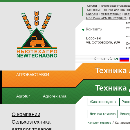
Сеялки
|
Почвообрабатывающа
Сенсоры
|
Техника для хранен
CanAgro
|
Метеостанции
|
Про
ГЛОНАСС GPS мониторинга
|
те
те
e-
Воронеж
ул. Островского, 93А
От
e-
RU
АГРОВЫСТАВКИ
Agrotur
Agroreklama
Животноводство
Раст
О компании
Лесная техника
Виног
Сельхозтехника
Каталог товаров
Канавокоп
Каталог товаров