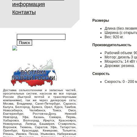
информация
Контакты
Размеры
Длина (без лезвия)
Ширина (с открыты
Вес: 920 кг.
Производительность
Рабочий объем: 90
Мотор: дизель 3 
Мощность: 14 кВт 
Дорожки: резина.
Скорость
Скорость: 0 - 200 м 
Доставка сельхозтехники и запасных частей,
оросительных систем, насосов во все города
России (быстрой почтой и транспортными
компаниями), так же через дилерскую сеть:
Москва, Владимир, Санкт-Петербург, Саранск,
Калуга, Белгород, Брянск, Орел, Курск, Тамбов,
Новосибирск, Челябинск, Томск, Омск,
Екатеринбург, Ростов-на-Дону, Нижний
Новгород, Уфа, Казань, Самара, Пермь,
Хабаровск, Волгоград, Иркутск, Красноярск,
Новокузнецк, Липецк, Башкирия, Ставрополь,
Воронеж, Тюмень, Саратов, Уфа, Татарстан,
Оренбург, Краснодар, Кемерово, Тольятти,
Рязань, Ижевск, Пенза, Ульяновск, Набережные