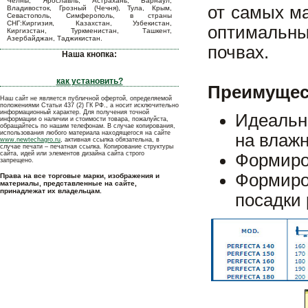
Челны, Ярославль, Астрахань, Барнаул,
от самых ма
Владивосток, Грозный (Чечня), Тула, Крым,
Севастополь, Симферополь, в страны
СНГ:Киргизия, Казахстан, Узбекистан,
оптимальны
Киргизстан, Туркменистан, Ташкент,
Азербайджан, Таджикистан.
почвах.
Наша кнопка:
как установить?
Преимущес
Наш сайт не является публичной офертой, определяемой
положениями Статьи 437 (2) ГК РФ., а носит исключительно
информационный характер. Для получения точной
Идеальна
информации о наличии и стоимости товара, пожалуйста,
обращайтесь по нашим телефонам. В случае копирования,
использования любого материала находящегося на сайте
на влаж
www.newtechagro.ru
, активная ссылка обязательна, в
случае печати – печатная ссылка. Копирование структуры
сайта, идей или элементов дизайна сайта строго
Формиро
запрещено.
Формиро
Права на все торговые марки, изображения и
материалы, представленные на сайте,
принадлежат их владельцам.
посадки 