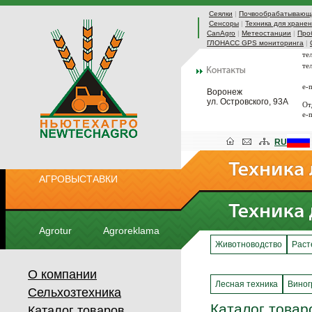
Сеялки
|
Почвообрабатывающа
Сенсоры
|
Техника для хранен
CanAgro
|
Метеостанции
|
Про
ГЛОНАСС GPS мониторинга
|
те
те
e-
Воронеж
ул. Островского, 93А
От
e-
RU
АГРОВЫСТАВКИ
Agrotur
Agroreklama
Животноводство
Раст
О компании
Лесная техника
Виног
Сельхозтехника
Каталог товар
Каталог товаров