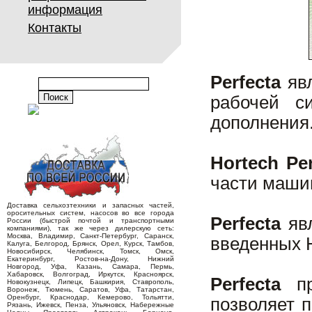
информация
Контакты
Perfecta
явл
рабочей с
дополнения
Hortech Per
части машин
Доставка сельхозтехники и запасных частей,
оросительных систем, насосов во все города
Perfecta
явл
России (быстрой почтой и транспортными
компаниями), так же через дилерскую сеть:
Москва, Владимир, Санкт-Петербург, Саранск,
введенных 
Калуга, Белгород, Брянск, Орел, Курск, Тамбов,
Новосибирск, Челябинск, Томск, Омск,
Екатеринбург, Ростов-на-Дону, Нижний
Новгород, Уфа, Казань, Самара, Пермь,
Хабаровск, Волгоград, Иркутск, Красноярск,
Perfecta
пр
Новокузнецк, Липецк, Башкирия, Ставрополь,
Воронеж, Тюмень, Саратов, Уфа, Татарстан,
Оренбург, Краснодар, Кемерово, Тольятти,
позволяет 
Рязань, Ижевск, Пенза, Ульяновск, Набережные