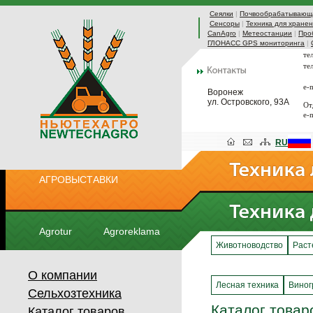
Сеялки
|
Почвообрабатывающа
Сенсоры
|
Техника для хранен
CanAgro
|
Метеостанции
|
Про
ГЛОНАСС GPS мониторинга
|
те
те
e-
Воронеж
ул. Островского, 93А
От
e-
RU
АГРОВЫСТАВКИ
Agrotur
Agroreklama
Животноводство
Раст
О компании
Лесная техника
Виног
Сельхозтехника
Каталог товар
Каталог товаров