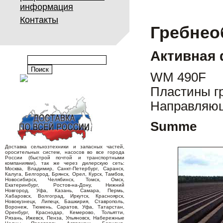
информация
Контакты
Гребнео
Активная 
WM 490F
Пластины гр
Направляющ
Summe
Доставка сельхозтехники и запасных частей,
оросительных систем, насосов во все города
России (быстрой почтой и транспортными
компаниями), так же через дилерскую сеть:
Москва, Владимир, Санкт-Петербург, Саранск,
Калуга, Белгород, Брянск, Орел, Курск, Тамбов,
Новосибирск, Челябинск, Томск, Омск,
Екатеринбург, Ростов-на-Дону, Нижний
Новгород, Уфа, Казань, Самара, Пермь,
Хабаровск, Волгоград, Иркутск, Красноярск,
Новокузнецк, Липецк, Башкирия, Ставрополь,
Воронеж, Тюмень, Саратов, Уфа, Татарстан,
Оренбург, Краснодар, Кемерово, Тольятти,
Рязань, Ижевск, Пенза, Ульяновск, Набережные