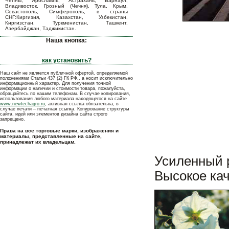
Челны, Ярославль, Астрахань, Барнаул,
Владивосток, Грозный (Чечня), Тула, Крым,
Севастополь, Симферополь, в страны
СНГ:Киргизия, Казахстан, Узбекистан,
Киргизстан, Туркменистан, Ташкент,
Азербайджан, Таджикистан.
Наша кнопка:
как установить?
Наш сайт не является публичной офертой, определяемой
положениями Статьи 437 (2) ГК РФ., а носит исключительно
информационный характер. Для получения точной
информации о наличии и стоимости товара, пожалуйста,
обращайтесь по нашим телефонам. В случае копирования,
использования любого материала находящегося на сайте
www.newtechagro.ru
, активная ссылка обязательна, в
случае печати – печатная ссылка. Копирование структуры
сайта, идей или элементов дизайна сайта строго
запрещено.
Права на все торговые марки, изображения и
материалы, представленные на сайте,
принадлежат их владельцам.
Усиленный р
Высокое кач