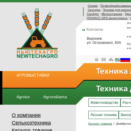
Сеялки
|
Почвообрабатывающа
Сенсоры
|
Техника для хранен
CanAgro
|
Метеостанции
|
Про
ГЛОНАСС GPS мониторинга
|
те
те
e-
Воронеж
ул. Островского, 93А
От
e-
RU
АГРОВЫСТАВКИ
Agrotur
Agroreklama
Животноводство
Раст
О компании
Лесная техника
Виног
Сельхозтехника
Каталог товаров
Диффузор
Каталог товаров