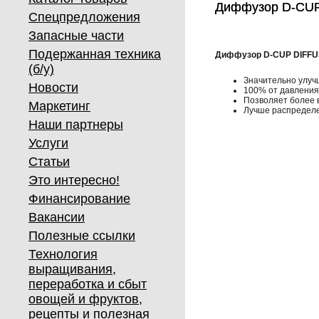
Диффузор D-CU
Диффузор D-CU
Спецпредложения
Запасные части
Подержанная техника
Диффузор D-CUP DIFF
(б/у)
Значительно улуч
Новости
100% от давления 
Позволяет более 
Маркетинг
Лучше распределе
Наши партнеры
Услуги
Статьи
Это интересно!
Финансирование
Вакансии
Полезные ссылки
Технология
выращивания,
переработка и сбыт
овощей и фруктов,
рецепты и полезная