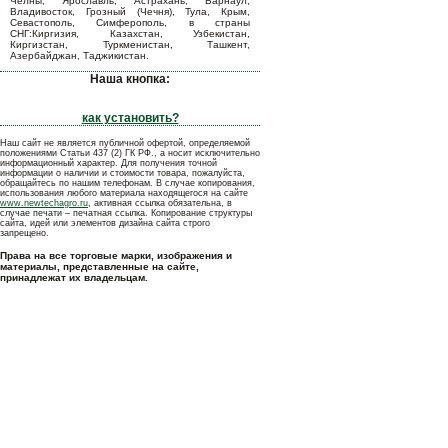
Челны, Ярославль, Астрахань, Барнаул,
Владивосток, Грозный (Чечня), Тула, Крым,
Севастополь, Симферополь, в страны
СНГ:Киргизия, Казахстан, Узбекистан,
Киргизстан, Туркменистан, Ташкент,
Азербайджан, Таджикистан.
Наша кнопка:
как установить?
Наш сайт не является публичной офертой, определяемой
положениями Статьи 437 (2) ГК РФ., а носит исключительно
информационный характер. Для получения точной
информации о наличии и стоимости товара, пожалуйста,
обращайтесь по нашим телефонам. В случае копирования,
использования любого материала находящегося на сайте
www.newtechagro.ru
, активная ссылка обязательна, в
случае печати – печатная ссылка. Копирование структуры
сайта, идей или элементов дизайна сайта строго
запрещено.
Права на все торговые марки, изображения и
материалы, представленные на сайте,
принадлежат их владельцам.