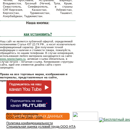
Челны, Ярославль, Астрахань, Барнаул,
Владивосток, Грозный (Чечня), Тула, Крым,
Севастополь, Симферополь, в страны
СНГ:Киргизия, Казахстан, Узбекистан,
Киргизстан, Туркменистан, Ташкент,
Азербайджан, Таджикистан.
Наша кнопка:
как установить?
Наш сайт не является публичной офертой, определяемой
положениями Статьи 437 (2) ГК РФ., а носит исключительно
информационный характер. Для получения точной
информации о наличии и стоимости товара, пожалуйста,
обращайтесь по нашим телефонам. В случае копирования,
использования любого материала находящегося на сайте
www.newtechagro.ru
, активная ссылка обязательна, в
случае печати – печатная ссылка. Копирование структуры
сайта, идей или элементов дизайна сайта строго
запрещено.
Права на все торговые марки, изображения и
материалы, представленные на сайте,
принадлежат их владельцам.
Все права защищены
О ПЕРСОНАЛЬНЫХ ДАННЫХ
OOO «НТА» 2005 - 2026
Политика конфиденциальности
Специальная оценка условий труда ООО НТА