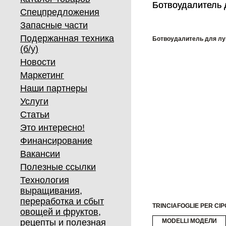
Ботвоудалитель 
Ботвоудалитель 
Спецпредложения
Запасные части
Подержанная техника
Ботвоудалитель для лу
(б/у)
Новости
Маркетинг
Наши партнеры
Услуги
Статьи
Это интересно!
Финансирование
Вакансии
Полезные ссылки
Технология
выращивания,
переработка и сбыт
TRINCIAFOGLIE PER CI
овощей и фруктов,
рецепты и полезная
MODELLI МОДЕЛИ