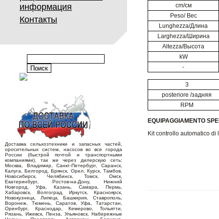
информация
cm/см
Peso/ Вес
Контакты
Lunghezza/Длина
Larghezza/Ширина
Altezza/Высота
kW
-
3
posteriore /задняя
RPM
EQUIPAGGIAMENTO SP
Kit controllo automatico d
Доставка сельхозтехники и запасных частей,
оросительных систем, насосов во все города
России (быстрой почтой и транспортными
компаниями), так же через дилерскую сеть:
Москва, Владимир, Санкт-Петербург, Саранск,
Калуга, Белгород, Брянск, Орел, Курск, Тамбов,
Новосибирск, Челябинск, Томск, Омск,
Екатеринбург, Ростов-на-Дону, Нижний
Новгород, Уфа, Казань, Самара, Пермь,
Хабаровск, Волгоград, Иркутск, Красноярск,
Новокузнецк, Липецк, Башкирия, Ставрополь,
Воронеж, Тюмень, Саратов, Уфа, Татарстан,
Оренбург, Краснодар, Кемерово, Тольятти,
Рязань, Ижевск, Пенза, Ульяновск, Набережные