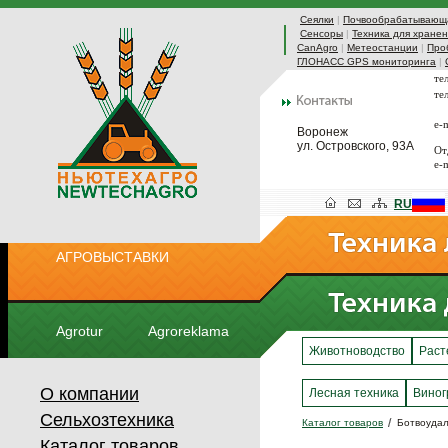
Сеялки
|
Почвообрабатывающа
Сенсоры
|
Техника для хранен
CanAgro
|
Метеостанции
|
Про
ГЛОНАСС GPS мониторинга
|
те
те
e-
Воронеж
ул. Островского, 93А
От
e-
RU
АГРОВЫСТАВКИ
Agrotur
Agroreklama
Животноводство
Раст
О компании
Лесная техника
Виног
Сельхозтехника
Каталог товаров
Ботвоудал
Каталог товаров