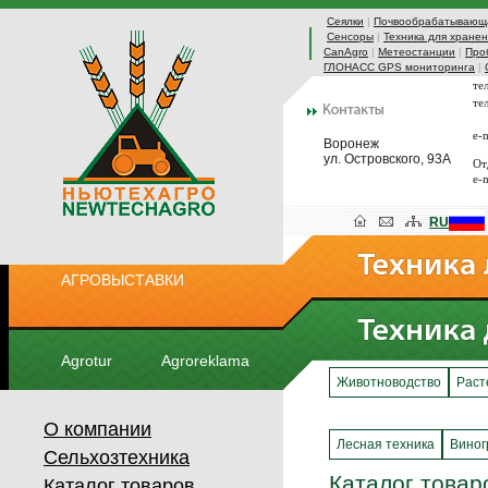
Сеялки
|
Почвообрабатывающа
Сенсоры
|
Техника для хранен
CanAgro
|
Метеостанции
|
Про
ГЛОНАСС GPS мониторинга
|
те
те
e-
Воронеж
ул. Островского, 93А
От
e-
RU
АГРОВЫСТАВКИ
Agrotur
Agroreklama
Животноводство
Раст
О компании
Лесная техника
Виног
Сельхозтехника
Каталог товар
Каталог товаров