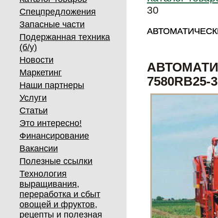
30
Спецпредложения
Запасные части
АВТОМАТИЧЕСК
АВТОМАТИЧЕСК
Подержанная техника
(б/у)
Новости
АВТОМАТИ
Маркетинг
7580RB25-3
Наши партнеры
Услуги
Статьи
Это интересно!
Финансирование
Вакансии
Полезные ссылки
Технология
выращивания,
переработка и сбыт
овощей и фруктов,
рецепты и полезная