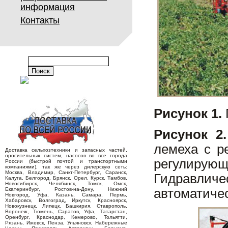
информация
Контакты
Рисунок 1.
Рисунок 2.
лемеха с р
Доставка сельхозтехники и запасных частей,
оросительных систем, насосов во все города
регулирующ
России (быстрой почтой и транспортными
компаниями), так же через дилерскую сеть:
Москва, Владимир, Санкт-Петербург, Саранск,
Гидравли
Калуга, Белгород, Брянск, Орел, Курск, Тамбов,
Новосибирск, Челябинск, Томск, Омск,
Екатеринбург, Ростов-на-Дону, Нижний
автоматичес
Новгород, Уфа, Казань, Самара, Пермь,
Хабаровск, Волгоград, Иркутск, Красноярск,
Новокузнецк, Липецк, Башкирия, Ставрополь,
Воронеж, Тюмень, Саратов, Уфа, Татарстан,
Оренбург, Краснодар, Кемерово, Тольятти,
Рязань, Ижевск, Пенза, Ульяновск, Набережные