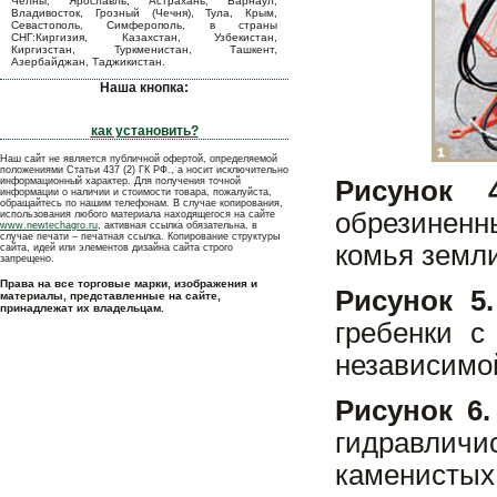
Челны, Ярославль, Астрахань, Барнаул,
Владивосток, Грозный (Чечня), Тула, Крым,
Севастополь, Симферополь, в страны
СНГ:Киргизия, Казахстан, Узбекистан,
Киргизстан, Туркменистан, Ташкент,
Азербайджан, Таджикистан.
Наша кнопка:
как установить?
Наш сайт не является публичной офертой, определяемой
положениями Статьи 437 (2) ГК РФ., а носит исключительно
информационный характер. Для получения точной
Рисунок 4
информации о наличии и стоимости товара, пожалуйста,
обращайтесь по нашим телефонам. В случае копирования,
обрезиненн
использования любого материала находящегося на сайте
www.newtechagro.ru
, активная ссылка обязательна, в
случае печати – печатная ссылка. Копирование структуры
комья земли
сайта, идей или элементов дизайна сайта строго
запрещено.
Права на все торговые марки, изображения и
Рисунок 5.
материалы, представленные на сайте,
принадлежат их владельцам.
гребенки с
независимо
Рисунок 6.
гидравлич
каменистых