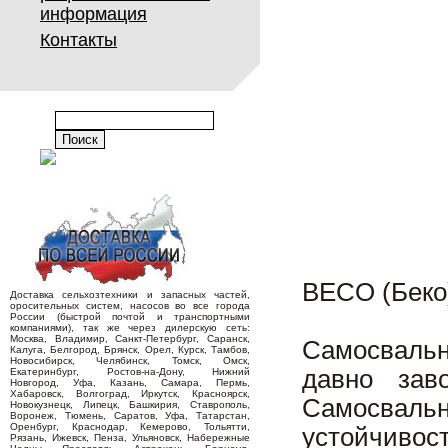
информация
Контакты
BECO (Беко)
Доставка сельхозтехники и запасных частей,
оросительных систем, насосов во все города
России (быстрой почтой и транспортными
компаниями), так же через дилерскую сеть:
Москва, Владимир, Санкт-Петербург, Саранск,
Самосвальн
Калуга, Белгород, Брянск, Орел, Курск, Тамбов,
Новосибирск, Челябинск, Томск, Омск,
давно зав
Екатеринбург, Ростов-на-Дону, Нижний
Новгород, Уфа, Казань, Самара, Пермь,
Хабаровск, Волгоград, Иркутск, Красноярск,
Самосваль
Новокузнецк, Липецк, Башкирия, Ставрополь,
Воронеж, Тюмень, Саратов, Уфа, Татарстан,
Оренбург, Краснодар, Кемерово, Тольятти,
устойчив
Рязань, Ижевск, Пенза, Ульяновск, Набережные