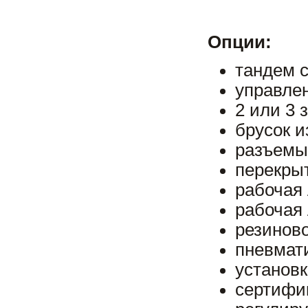
Опции:
тандем 
управле
2 или 3 
брусок и
разъемы
перекры
рабочая
рабочая 
резиново
пневмат
установк
сертифи