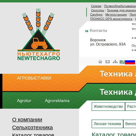
Сеялки
|
Почвообрабатывающа
Сенсоры
|
Техника для хранен
CanAgro
|
Метеостанции
|
Про
ГЛОНАСС GPS мониторинга
|
те
те
e-
Воронеж
ул. Островского, 93А
От
e-
RU
АГРОВЫСТАВКИ
Agrotur
Agroreklama
Животноводство
Раст
О компании
Лесная техника
Виног
Сельхозтехника
Каталог товар
Каталог товаров