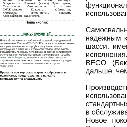
Челны, Ярославль, Астрахань, Барнаул,
функционал
Владивосток, Грозный (Чечня), Тула, Крым,
Севастополь, Симферополь, в страны
СНГ:Киргизия, Казахстан, Узбекистан,
использова
Киргизстан, Туркменистан, Ташкент,
Азербайджан, Таджикистан.
Наша кнопка:
Самосвальн
как установить?
надежным к
Наш сайт не является публичной офертой, определяемой
положениями Статьи 437 (2) ГК РФ., а носит исключительно
шасси, име
информационный характер. Для получения точной
информации о наличии и стоимости товара, пожалуйста,
обращайтесь по нашим телефонам. В случае копирования,
исполнения
использования любого материала находящегося на сайте
www.newtechagro.ru
, активная ссылка обязательна, в
BECO (Бек
случае печати – печатная ссылка. Копирование структуры
сайта, идей или элементов дизайна сайта строго
запрещено.
дальше, чем
Права на все торговые марки, изображения и
материалы, представленные на сайте,
принадлежат их владельцам.
Производс
использо
стандартны
в обслужив
Новое пок