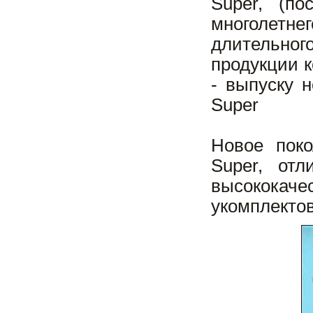
Super, (п
многолетнег
длительно
продукции к
- выпуску 
Super
Новое пок
Super, отл
высококач
укомплектов