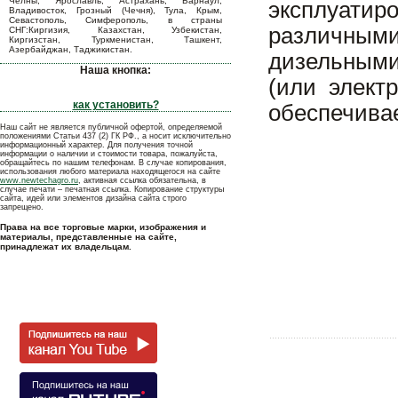
Челны, Ярославль, Астрахань, Барнаул,
эксплуати
Владивосток, Грозный (Чечня), Тула, Крым,
Севастополь, Симферополь, в страны
различны
СНГ:Киргизия, Казахстан, Узбекистан,
Киргизстан, Туркменистан, Ташкент,
Азербайджан, Таджикистан.
дизельными
Наша кнопка:
(или элект
как установить?
обеспечивае
Наш сайт не является публичной офертой, определяемой
положениями Статьи 437 (2) ГК РФ., а носит исключительно
информационный характер. Для получения точной
информации о наличии и стоимости товара, пожалуйста,
обращайтесь по нашим телефонам. В случае копирования,
использования любого материала находящегося на сайте
www.newtechagro.ru
, активная ссылка обязательна, в
случае печати – печатная ссылка. Копирование структуры
сайта, идей или элементов дизайна сайта строго
запрещено.
Права на все торговые марки, изображения и
материалы, представленные на сайте,
принадлежат их владельцам.