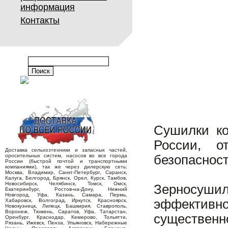
информация
Контакты
Сушилки к
России, о
Доставка сельхозтехники и запасных частей,
оросительных систем, насосов во все города
безопаснос
России (быстрой почтой и транспортными
компаниями), так же через дилерскую сеть:
Москва, Владимир, Санкт-Петербург, Саранск,
Калуга, Белгород, Брянск, Орел, Курск, Тамбов,
Новосибирск, Челябинск, Томск, Омск,
Зерносуши
Екатеринбург, Ростов-на-Дону, Нижний
Новгород, Уфа, Казань, Самара, Пермь,
эффективно
Хабаровск, Волгоград, Иркутск, Красноярск,
Новокузнецк, Липецк, Башкирия, Ставрополь,
Воронеж, Тюмень, Саратов, Уфа, Татарстан,
существенн
Оренбург, Краснодар, Кемерово, Тольятти,
Рязань, Ижевск, Пенза, Ульяновск, Набережные