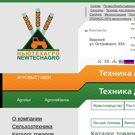
Сеялки
|
Почвообрабатывающа
Сенсоры
|
Техника для хранен
CanAgro
|
Метеостанции
|
Про
ГЛОНАСС GPS мониторинга
|
те
те
e-
Воронеж
ул. Островского, 93А
От
e-
RU
АГРОВЫСТАВКИ
Agrotur
Agroreklama
Животноводство
Раст
О компании
Лесная техника
Виног
Сельхозтехника
Каталог товар
Каталог товаров