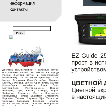
информация
Контакты
EZ-Guide 2
прост в ис
устройством
Доставка сельхозтехники и запасных частей,
оросительных систем, насосов во все города
России (быстрой почтой и транспортными
компаниями), так же через дилерскую сеть:
Москва, Владимир, Санкт-Петербург, Саранск,
ЦВЕТНОЙ 
Калуга, Белгород, Брянск, Орел, Курск, Тамбов,
Новосибирск, Челябинск, Томск, Омск,
Екатеринбург, Ростов-на-Дону, Нижний
Цветной эк
Новгород, Уфа, Казань, Самара, Пермь,
Хабаровск, Волгоград, Иркутск, Красноярск,
в настоящий
Новокузнецк, Липецк, Башкирия, Ставрополь,
Воронеж, Тюмень, Саратов, Уфа, Татарстан,
Оренбург, Краснодар, Кемерово, Тольятти,
Рязань, Ижевск, Пенза, Ульяновск, Набережные