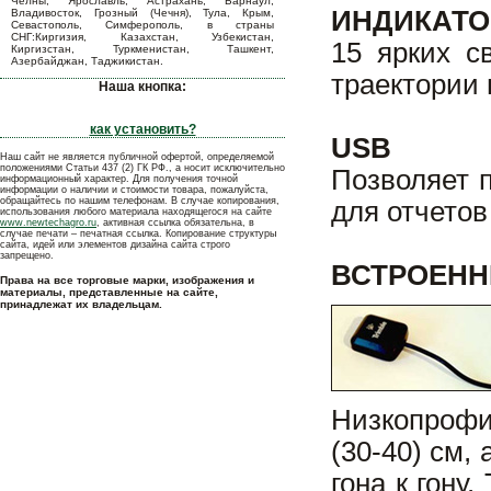
Челны, Ярославль, Астрахань, Барнаул,
ИНДИКАТО
Владивосток, Грозный (Чечня), Тула, Крым,
Севастополь, Симферополь, в страны
СНГ:Киргизия, Казахстан, Узбекистан,
15 ярких с
Киргизстан, Туркменистан, Ташкент,
Азербайджан, Таджикистан.
траектории 
Наша кнопка:
как установить?
USB
Наш сайт не является публичной офертой, определяемой
положениями Статьи 437 (2) ГК РФ., а носит исключительно
Позволяет 
информационный характер. Для получения точной
информации о наличии и стоимости товара, пожалуйста,
обращайтесь по нашим телефонам. В случае копирования,
для отчето
использования любого материала находящегося на сайте
www.newtechagro.ru
, активная ссылка обязательна, в
случае печати – печатная ссылка. Копирование структуры
сайта, идей или элементов дизайна сайта строго
запрещено.
ВСТРОЕНН
Права на все торговые марки, изображения и
материалы, представленные на сайте,
принадлежат их владельцам.
Низкопрофи
(30-40) см,
гона к гону