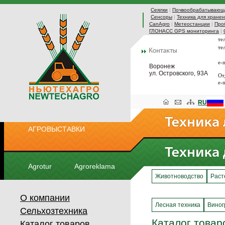
Сеялки
|
Почвообрабатывающа
Сенсоры
|
Техника для хранен
CanAgro
|
Метеостанции
|
Про
ГЛОНАСС GPS мониторинга
|
те
те
e-
Воронеж
ул. Островского, 93А
От
e-
RU
АГРОВЫСТАВКИ
Agrotur
Agroreklama
Животноводство
Раст
О компании
Лесная техника
Виног
Сельхозтехника
Каталог товар
Каталог товаров