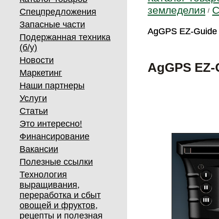
земледелия
С
Спецпредложения
Запасные части
AgGPS EZ-Guide
AgGPS EZ-Guide
Подержанная техника
(б/у)
Новости
AgGPS EZ-G
Маркетинг
Наши партнеры
Услуги
Статьи
Это интересно!
Финансирование
Вакансии
Полезные ссылки
Технология
выращивания,
переработка и сбыт
овощей и фруктов,
рецепты и полезная