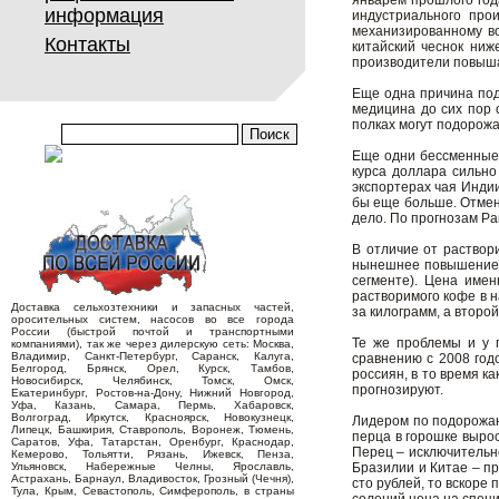
январем прошлого года
информация
индустриального про
механизированному воз
Контакты
китайский чеснок ниж
производители повыша
Еще одна причина под
медицина до сих пор 
полках могут подорожа
Еще одни бессменные 
курса доллара сильно
экспортерах чая Индии
бы еще больше. Отмен
дело. По прогнозам Р
В отличие от раствор
нынешнее повышение ц
сегменте). Цена име
растворимого кофе в 
Доставка сельхозтехники и запасных частей,
за килограмм, а второй
оросительных систем, насосов во все города
России (быстрой почтой и транспортными
Те же проблемы и у 
компаниями), так же через дилерскую сеть: Москва,
Владимир, Санкт-Петербург, Саранск, Калуга,
сравнению с 2008 годо
Белгород, Брянск, Орел, Курск, Тамбов,
россиян, в то время к
Новосибирск, Челябинск, Томск, Омск,
прогнозируют.
Екатеринбург, Ростов-на-Дону, Нижний Новгород,
Уфа, Казань, Самара, Пермь, Хабаровск,
Волгоград, Иркутск, Красноярск, Новокузнецк,
Лидером по подорожан
Липецк, Башкирия, Ставрополь, Воронеж, Тюмень,
перца в горошке вырос
Саратов, Уфа, Татарстан, Оренбург, Краснодар,
Перец – исключительно
Кемерово, Тольятти, Рязань, Ижевск, Пенза,
Ульяновск, Набережные Челны, Ярославль,
Бразилии и Китае – пр
Астрахань, Барнаул, Владивосток, Грозный (Чечня),
сто рублей, то вскоре 
Тула, Крым, Севастополь, Симферополь, в страны