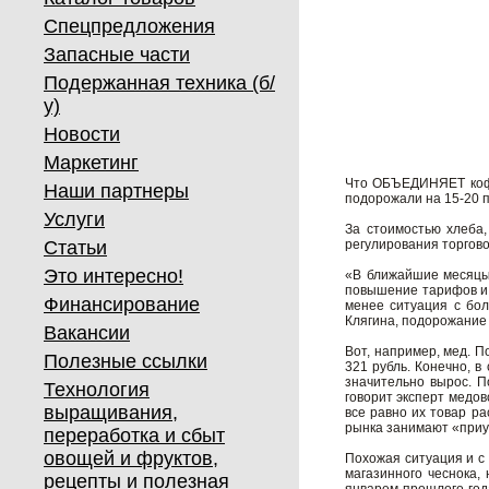
Спецпредложения
Запасные части
Подержанная техника (б/
у)
Новости
Маркетинг
Что ОБЪЕДИНЯЕТ кофе,
Наши партнеры
подорожали на 15-20 п
Услуги
За стоимостью хлеба,
Статьи
регулирования торгово
Это интересно!
«В ближайшие месяцы 
повышение тарифов и 
Финансирование
менее ситуация с бол
Клягина, подорожание 
Вакансии
Вот, например, мед. П
Полезные ссылки
321 рубль. Конечно, в
значительно вырос. П
Технология
говорит эксперт медов
выращивания,
все равно их товар р
рынка занимают «приу
переработка и сбыт
овощей и фруктов,
Похожая ситуация и с 
магазинного чеснока,
рецепты и полезная