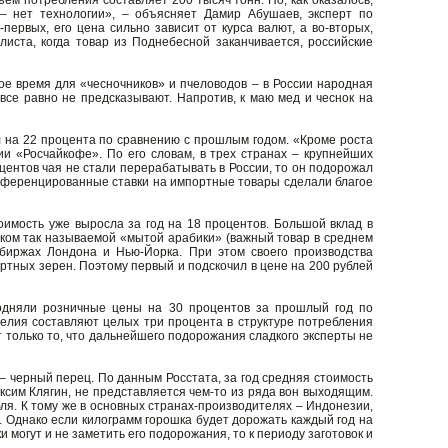
ем потребления составляет 200 тысяч тонн. Но, как оказалось,
 – нет технологии», – объясняет Дамир Абушаев, эксперт по
первых, его цена сильно зависит от курса валют, а во-вторых,
листа, когда товар из Поднебесной заканчивается, российские
ое время для «чесночников» и пчеловодов – в России народная
все равно не предсказывают. Напротив, к маю мед и чеснок на
 на 22 процента по сравнению с прошлым годом. «Кроме роста
и «Росчайкофе». По его словам, в трех странах – крупнейших
центов чая не стали перерабатывать в России, то он подорожал
фференцированные ставки на импортные товары сделали благое
тоимость уже выросла за год на 18 процентов. Большой вклад в
ком так называемой «мытой арабики» (важный товар в среднем
 биржах Лондона и Нью-Йорка. При этом своего производства
ртных зерен. Поэтому первый и подскочил в цене на 200 рублей
подняли розничные цены на 30 процентов за прошлый год по
зделия составляют целых три процента в структуре потребления
ет только то, что дальнейшего подорожания сладкого эксперты не
– черный перец. По данным Росстата, за год средняя стоимость
аксим Клягин, не представляется чем-то из ряда вон выходящим.
ля. К тому же в основных странах-производителях – Индонезии,
. Однако если килограмм горошка будет дорожать каждый год на
и могут и не заметить его подорожания, то к периоду заготовок и