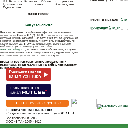
солений цена на специ
СНГ:Киргизия, Казахстан, Узбекистан, Киргизстан,
Туркменистан, Ташкент, Азербайджан,
Таджикистан.
Наша кнопка:
перейти в раздел
Ста
как установить?
последние Статьи
Наш сайт не является публичной офертой, определяемой
положениями Статьи 437 (2) ГК РФ., а носит исключительно
информационный характер. Для получения точной информации
о наличии и стоимости товара, пожалуйста, обращайтесь по
нашим телефонам. В случае копирования, использования
любого материала находящегося на сайте
www.newtechagro.ru
, активная ссылка обязательна, в случае
печати – печатная ссылка. Копирование структуры сайта, идей
или элементов дизайна сайта строго запрещено.
Права на все торговые марки, изображения и
материалы, представленные на сайте, принадлежат
их владельцам.
О ПЕРСОНАЛЬНЫХ ДАННЫХ
Политика конфиденциальности
Специальная оценка условий труда ООО НТА
Все права защищены
OOO «НТА» 2005 - 2026