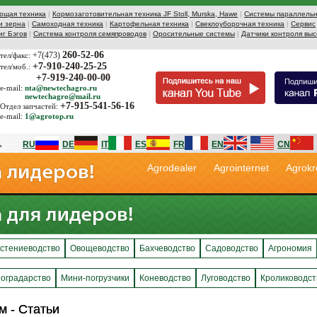
ющая техника
|
Кормозаготовительная техника JF Stoll, Murska, Hawe
|
Системы параллельн
и зерна
|
Самоходная техника
|
Картофельная техника
|
Свеклоуборочная техника
|
Сервис
иг Бэгов
|
Система контроля семяпроводов
|
Оросительные системы
|
Датчики контроля выс
260-52-06
+7(473)
тел/факс:
+7-910-240-25-25
тел/моб.:
+7-919-240-00-00
e-mail:
nta@newtechagro.ru
newtechagro@mail.ru
+7-915-541-56-16
Отдел запчастей:
e-mail:
1@agrotop.ru
RU
DE
IT
ES
FR
EN
CN
Agrodealer
Agrointernet
Agrokr
стениеводство
Овощеводство
Бахчеводство
Садоводство
Агрономия
оградарство
Мини-погрузчики
Коневодство
Луговодство
Кролиководст
м - Статьи
м - Статьи