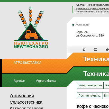
Сеялки
|
Почвообрабатыва
хранения и транспортировк
Почвоотбоники
|
Загрузка Б
Воронеж
ул. Островского, 93А
АГРОВЫСТАВКИ
Agrotur
Agroreklama
Животноводство
Ра
О компании
Лесная техника
Вин
Сельхозтехника
Кофе с чесноко
Кофе с чесноко
Каталог товаров