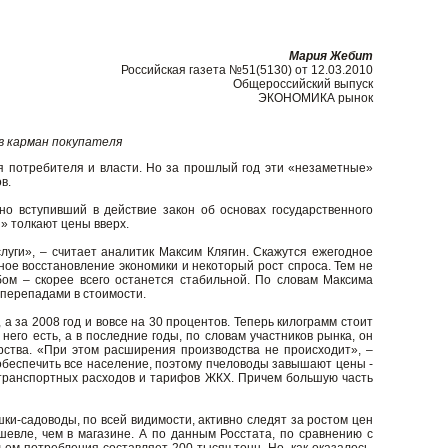
Мария Жебит
Российская газета №51(5130) от 12.03.2010
Общероссийский выпуск
ЭКОНОМИКА рынок
в карман покупателя
 потребителя и власти. Но за прошлый год эти «незаметные»
в.
но вступивший в действие закон об основах государственного
и» толкают цены вверх.
уги», – считает аналитик Максим Клягин. Скажутся ежегодное
ое восстановление экономики и некоторый рост спроса. Тем не
бом – скорее всего останется стабильной. По словам Максима
 перепадами в стоимости.
 а за 2008 год и вовсе на 30 процентов. Теперь килограмм стоит
него есть, а в последние годы, по словам участников рынка, он
рства. «При этом расширения производства не происходит», –
т обеспечить все население, поэтому пчеловоды завышают цены -
 транспортных расходов и тарифов ЖКХ. Причем большую часть
ки-садоводы, по всей видимости, активно следят за ростом цен
шевле, чем в магазине. А по данным Росстата, по сравнению с