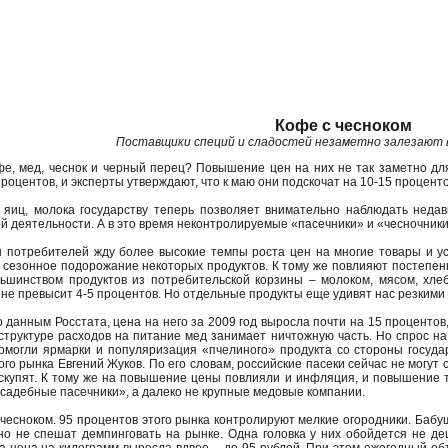
Кофе с чесноком
Поставщики специй и сладостей незаметно залезают 
 мед, чеснок и черный перец? Повышение цен на них не так заметно для
роцентов, и эксперты утверждают, что к маю они подскочат на 10-15 проценто
 яиц, молока государству теперь позволяет внимательно наблюдать недав
й деятельности. А в это время неконтролируемые «пасечники» и «чесночник
потребителей жду более высокие темпы роста цен на многие товары и усл
сезонное подорожание некоторых продуктов. К тому же повлияют постепенн
ьшинством продуктов из потребительской корзины – молоком, мясом, хле
не превысит 4-5 процентов. Но отдельные продукты еще удивят нас резкими
о данным Росстата, цена на него за 2009 год выросла почти на 15 процентов,
 структуре расходов на питание мед занимает ничтожную часть. Но спрос на 
омогли ярмарки и популяризация «пчелиного» продукта со стороны госуда
ого рынка Евгений Жуков. По его словам, российские пасеки сейчас не могу
аскупят. К тому же на повышение цены повлияли и инфляция, и повышение
садебные пасечники», а далеко не крупные медовые компании.
чесноком. 95 процентов этого рынка контролируют мелкие огородники. Бабуш
 но не спешат демпинговать на рынке. Одна головка у них обойдется не де