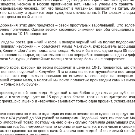
 цена на килограмм выросла вдвое – до 95 рублей. При этом ежегодный объ
изводства чеснока в России практически нет. «Мы не умеем его хранить
делыванию чеснока. Тот, что продают в магазинах, привозят из Китая. Во-
е по качеству и хранится еще хуже, чем отечественный. По словам специа
ют цены на свой чеснок.
орожания этих двух продуктов – сезон простудных заболеваний. Это золот
очень популярна. Однако весной сезонного снижения цен оба специалиста 
ть еще на 10-15 процентов.
лидеры роста цен – чай и кофе. К январю черный чай на полках подорожал
 повлиял неурожай», – объясняет Рамаз Чантурия, руководитель ассоциаци
, Кении и Шри-Ланке подкачала погода. Но если бы в последние годы 85 про
а пошлин на сырье, строительство новых перерабатывающих заводов и ди
амаза Чантурии, в ближайшие месяцы этот товар больше не подорожает.
имого кофе, который до весны подскочит в цене на 10-15 процентов. Его с
ен внес неурожай в Колумбии. Эта страна является крупнейшим поставщи
нно на этот сорт сильно повлияла на стоимость всего кофе на товарных
нашей стране мало, а молотый мы почти полностью производим сами из импо
 – только на 40 рублей.
производителей шоколада. Неурожай какао-бобов и девальвация рубля 
м, а в этом году – уже на 15 процентов. Кстати, траты на кондитерские и
ак гречка, рис, пшено и «геркулес» занимают только один процент. Успокаива
ию оказался по итогам года один из самых незаметных кухонных продуктов 
ла с 474 рублей до 568 рублей за килограмм. Подобный рост, как говорит М
 импортный товар, поэтому на него очень сильно повлияла девальвация руб
ошлый год был неурожайным по многим видам культур, в том числе и специй
пакетик сравняется по цене с пачкой чая или шоколадкой. И если зимой хозяйк