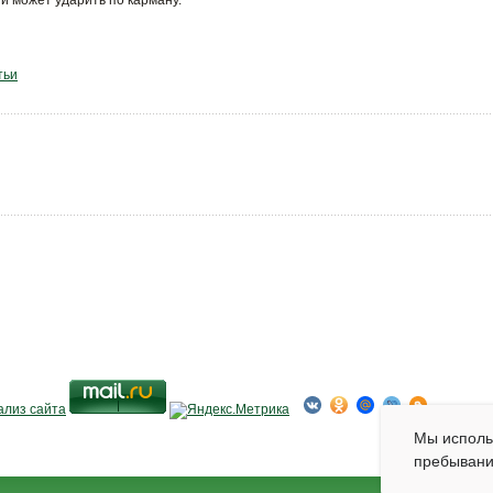
и может ударить по карману.
тьи
Мы испол
пребывани