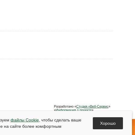
Разработано «
Студия «Веб-Сервис
»
«
Информация о проекте
»
Список используемой литературы
ьзуем
файлы Cookie
, чтобы сделать ваше
Хорошо
е на сайте более комфортным