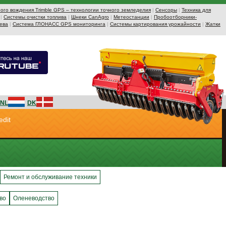
ого вождения Trimble GPS – технологии точного земледелия
|
Сенсоры
|
Техника для
|
Системы очистки топлива
|
Шнеки CanAgro
|
Метеостанции
|
Пробоотборники-
ева
|
Система ГЛОНАСС GPS мониторинга
|
Системы картирования урожайности
|
Жатки
NL
DK
edit
Ремонт и обслуживание техники
во
Оленеводство