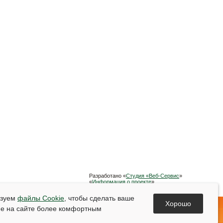
Разработано «
Студия «Веб-Сервис
»
«
Информация о проекте
»
Список используемой литературы
ьзуем
файлы Cookie
, чтобы сделать ваше
Хорошо
е на сайте более комфортным