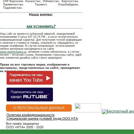
СНГ:Киргизия, Казахстан, Узбекистан, Киргизстан,
Туркменистан, Ташкент, Азербайджан,
Таджикистан.
Наша кнопка:
как установить?
Наш сайт не является публичной офертой, определяемой
положениями Статьи 437 (2) ГК РФ., а носит исключительно
информационный характер. Для получения точной информации
о наличии и стоимости товара, пожалуйста, обращайтесь по
нашим телефонам. В случае копирования, использования
любого материала находящегося на сайте
www.newtechagro.ru
, активная ссылка обязательна, в случае
печати – печатная ссылка. Копирование структуры сайта, идей
или элементов дизайна сайта строго запрещено.
Права на все торговые марки, изображения и
материалы, представленные на сайте, принадлежат
их владельцам.
О ПЕРСОНАЛЬНЫХ ДАННЫХ
Политика конфиденциальности
Специальная оценка условий труда ООО НТА
Все права защищены
OOO «НТА» 2005 - 2026