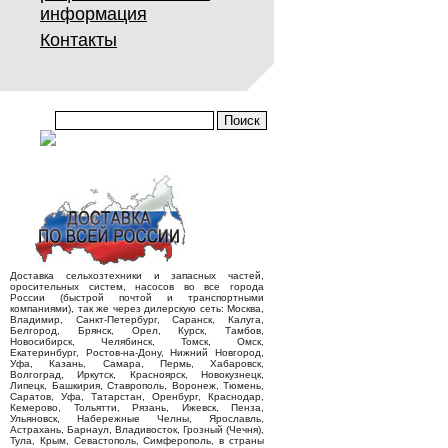
информация
Контакты
Доставка сельхозтехники и запасных частей,
оросительных систем, насосов во все города
России (быстрой почтой и транспортными
компаниями), так же через дилерскую сеть: Москва,
Владимир, Санкт-Петербург, Саранск, Калуга,
Белгород, Брянск, Орел, Курск, Тамбов,
Новосибирск, Челябинск, Томск, Омск,
Екатеринбург, Ростов-на-Дону, Нижний Новгород,
Уфа, Казань, Самара, Пермь, Хабаровск,
Волгоград, Иркутск, Красноярск, Новокузнецк,
Липецк, Башкирия, Ставрополь, Воронеж, Тюмень,
Саратов, Уфа, Татарстан, Оренбург, Краснодар,
Кемерово, Тольятти, Рязань, Ижевск, Пенза,
Ульяновск, Набережные Челны, Ярославль,
Астрахань, Барнаул, Владивосток, Грозный (Чечня),
Тула, Крым, Севастополь, Симферополь, в страны