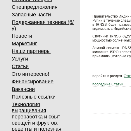
Спецпредложения
Запасные части
Правительство Индии 
Рупий в течение следу
Подержанная техника (б/
в IRNSS будут разме
у)
видимость с Индийски
Новости
Спутники IRNSS будут
мощностью солнечных б
Маркетинг
Земной сегмент IRNSS
Наши партнеры
компания ISRO являет
приемники, которые бу
Услуги
Статьи
Это интересно!
перейти в раздел
Ста
Финансирование
последние Статьи
Вакансии
Полезные ссылки
Технология
выращивания,
переработка и сбыт
овощей и фруктов,
рецепты и полезная