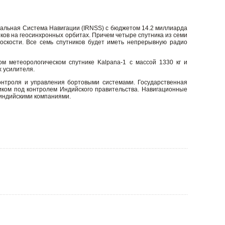
альная Система Навигации (IRNSS) с бюджетом 14.2 миллиарда
иков на геосинхронных орбитах. Причем четыре спутника из семи
скости. Все семь спутников будет иметь непрерывную радио
ом метеорологическом спутнике Kalpana-1 с массой 1330 кг и
х усилителя.
онтроля и управления бортовыми системами. Государственная
иком под контролем Индийского правительства. Навигационные
 индийскими компаниями.