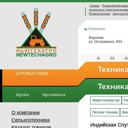
Сеялки
|
Почвообрабатыва
хранения и транспортировк
Почвоотбоники
|
Загрузка Б
Воронеж
ул. Островского, 93А
АГРОВЫСТАВКИ
Agrotur
Agroreklama
Животноводство
Ра
О компании
Лесная техника
Вин
Сельхозтехника
Индийская Спут
Индийская Спут
Каталог товаров