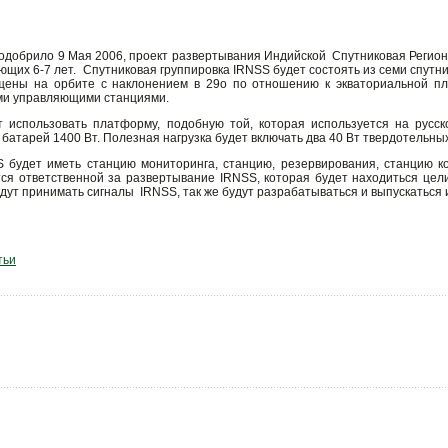
одобрило 9 Мая 2006, проект развертывания Индийской Спутниковая Регион
ющих 6-7 лет. Спутниковая группировка IRNSS будет состоять из семи спутн
щены на орбите с наклонением в 29о по отношению к экваториальной пло
ми управляющими станциями.
 использовать платформу, подобную той, которая используется на русск
атарей 1400 Вт. Полезная нагрузка будет включать два 40 Вт твердотельны
 будет иметь станцию мониторинга, станцию, резервирования, станцию к
ся ответственной за развертывание IRNSS, которая будет находиться цел
дут принимать сигналы IRNSS, так же будут разрабатываться и выпускаться
тьи