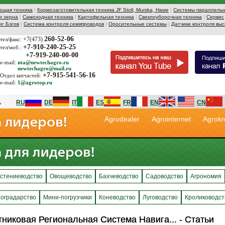
ющая техника
|
Кормозаготовительная техника JF Stoll, Murska, Hawe
|
Системы параллельн
и зерна
|
Самоходная техника
|
Картофельная техника
|
Свеклоуборочная техника
|
Сервис
иг Бэгов
|
Система контроля семяпроводов
|
Оросительные системы
|
Датчики контроля выс
260-52-06
+7(473)
тел/факс:
+7-910-240-25-25
тел/моб.:
+7-919-240-00-00
e-mail:
nta@newtechagro.ru
newtechagro@mail.ru
+7-915-541-56-16
Отдел запчастей:
e-mail:
1@agrotop.ru
RU
DE
IT
ES
FR
EN
CN
Agrodealer
Agrointernet
Agrokr
стениеводство
Овощеводство
Бахчеводство
Садоводство
Агрономия
оградарство
Мини-погрузчики
Коневодство
Луговодство
Кролиководст
никовая Региональная Система Навига... - Статьи
никовая Региональная Система Навига... - Статьи