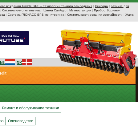
ого вождения Trimble GPS – технологии точного земледелия
|
Сенсоры
|
Техника для
|
Системы очистки топлива
|
Шнеки CanAgro
|
Метеостанции
|
Пробоотборники-
ева
|
Система ГЛОНАСС GPS мониторинга
|
Системы картирования урожайности
|
Жатки
NL
DK
edit
Ремонт и обслуживание техники
во
Оленеводство