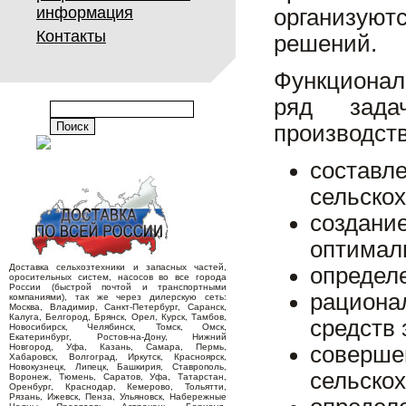
информация
организуют
Контакты
решений.
Функционал
ряд задач
производств
соста
сельскох
создани
оптимал
Доставка сельхозтехники и запасных частей,
определе
оросительных систем, насосов во все города
России (быстрой почтой и транспортными
рацион
компаниями), так же через дилерскую сеть:
Москва, Владимир, Санкт-Петербург, Саранск,
Калуга, Белгород, Брянск, Орел, Курск, Тамбов,
средств
Новосибирск, Челябинск, Томск, Омск,
Екатеринбург, Ростов-на-Дону, Нижний
Новгород, Уфа, Казань, Самара, Пермь,
совер
Хабаровск, Волгоград, Иркутск, Красноярск,
Новокузнецк, Липецк, Башкирия, Ставрополь,
сельскох
Воронеж, Тюмень, Саратов, Уфа, Татарстан,
Оренбург, Краснодар, Кемерово, Тольятти,
Рязань, Ижевск, Пенза, Ульяновск, Набережные