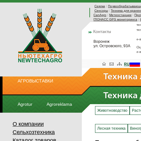
Сеялки
|
Почвообрабатывающа
Сенсоры
|
Техника для хранен
CanAgro
|
Метеостанции
|
Про
ГЛОНАСС GPS мониторинга
|
те
те
e-
Воронеж
ул. Островского, 93А
От
e-
RU
АГРОВЫСТАВКИ
Agrotur
Agroreklama
Животноводство
Раст
О компании
Лесная техника
Виног
Сельхозтехника
Каталог товаров