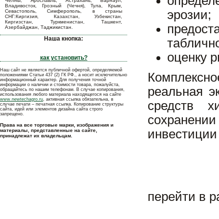
определ
Челны, Ярославль, Астрахань, Барнаул,
Владивосток, Грозный (Чечня), Тула, Крым,
эрозии;
Севастополь, Симферополь, в страны
СНГ:Киргизия, Казахстан, Узбекистан,
Киргизстан, Туркменистан, Ташкент,
предос
Азербайджан, Таджикистан.
Наша кнопка:
таблично
оценку р
как установить?
Наш сайт не является публичной офертой, определяемой
Комплексно
положениями Статьи 437 (2) ГК РФ., а носит исключительно
информационный характер. Для получения точной
информации о наличии и стоимости товара, пожалуйста,
реальная э
обращайтесь по нашим телефонам. В случае копирования,
использования любого материала находящегося на сайте
www.newtechagro.ru
, активная ссылка обязательна, в
средств х
случае печати – печатная ссылка. Копирование структуры
сайта, идей или элементов дизайна сайта строго
запрещено.
сохранени
Права на все торговые марки, изображения и
инвестиции
материалы, представленные на сайте,
принадлежат их владельцам.
перейти в 