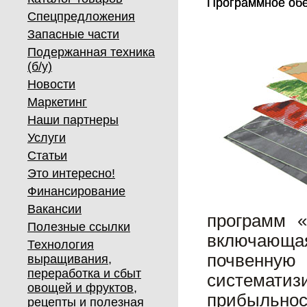
Программное обес
Программное обес
Спецпредложения
Запасные части
Подержанная техника
(б/у)
Новости
Маркетинг
Наши партнеры
Услуги
Статьи
Это интересно!
Финансирование
Вакансии
программ «
Полезные ссылки
включающа
Технология
почвенн
выращивания,
переработка и сбыт
системати
овощей и фруктов,
прибыльно
рецепты и полезная