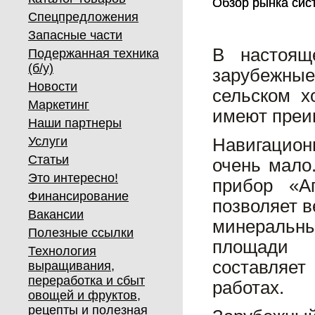
Обзор рынка сис
Обзор рынка сис
Спецпредложения
Запасные части
В настоящ
Подержанная техника
(б/у)
зарубежны
Новости
сельском х
Маркетинг
имеют преи
Наши партнеры
Услуги
Навигацио
Статьи
очень мало
Это интересно!
прибор «А
Финансирование
позволяет 
Вакансии
минеральн
Полезные ссылки
площади д
Технология
составляет
выращивания,
переработка и сбыт
работах.
овощей и фруктов,
рецепты и полезная