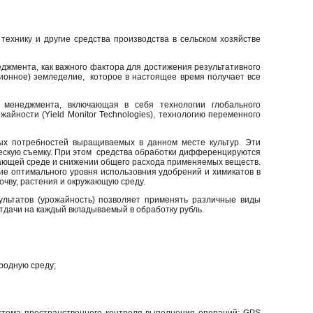
ехнику и другие средства производства в сельском хозяйстве
джмента, как важного фактора для достижения результативного
ионное) земледелие, которое в настоящее время получает все
о менеджмента, включающая в себя технологии глобального
айности (Yield Monitor Technologies), технологию переменного
ых потребностей выращиваемых в данном месте культур. Эти
ескую съемку. При этом средства обработки дифференцируются
ающей среде и снижении общего расхода применяемых веществ.
е оптимального уровня использовния удобрений и химикатов в
очву, растения и окружающую среду.
зультатов (урожайность) позволяет применять различные виды
тдачи на каждый вкладываемый в обработку рубль.
родную среду;