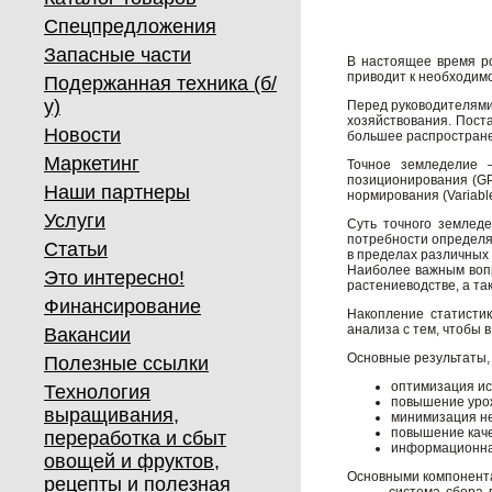
Спецпредложения
Запасные части
В настоящее время ро
приводит к необходим
Подержанная техника (б/
у)
Перед руководителями
хозяйствования. Пост
Новости
большее распростране
Маркетинг
Точное земледелие –
позиционирования (GP
Наши партнеры
нормирования (Variabl
Услуги
Суть точного землед
потребности определя
Статьи
в пределах различных
Наиболее важным вопр
Это интересно!
растениеводстве, а та
Финансирование
Накопление статистик
анализа с тем, чтобы
Вакансии
Основные результаты,
Полезные ссылки
оптимизация ис
Технология
повышение урож
выращивания,
минимизация не
повышение каче
переработка и сбыт
информационна
овощей и фруктов,
Основными компонента
рецепты и полезная