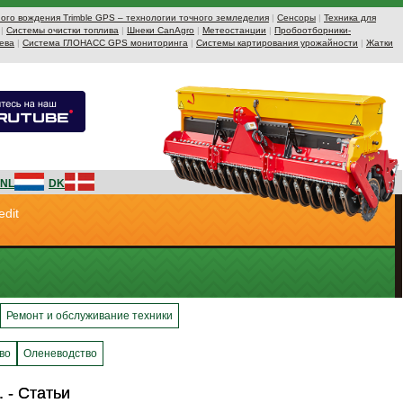
ого вождения Trimble GPS – технологии точного земледелия
|
Сенсоры
|
Техника для
|
Системы очистки топлива
|
Шнеки CanAgro
|
Метеостанции
|
Пробоотборники-
ева
|
Система ГЛОНАСС GPS мониторинга
|
Системы картирования урожайности
|
Жатки
NL
DK
edit
Ремонт и обслуживание техники
во
Оленеводство
- Статьи
- Статьи