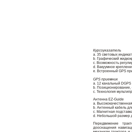
Курсоуказатель
a. 35 световых индика
b. Графический жидко
c. Возможность регули
d. Вакуумное креплени
e. Встроенный GPS пр
GPS приемник
a. 12 канальный DGPS
b. Позиционирование,
c. Технология мульти
Антенна EZ-Guide
a. Высококачественная
b. Антенный кабель дл
c. Магнитная подставк
d. Небольшой размер 
Передвижение тракто
дооснащения навигаци
механизм трактора и 