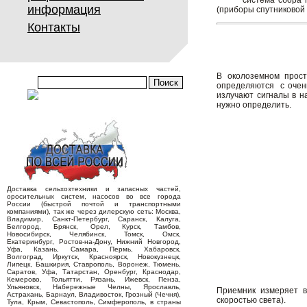
система сбора прост
информация
(приборы спутниковой 
Контакты
В околоземном прост
определяются с очень
излучают сигналы в н
нужно определить.
Доставка сельхозтехники и запасных частей,
оросительных систем, насосов во все города
России (быстрой почтой и транспортными
компаниями), так же через дилерскую сеть: Москва,
Владимир, Санкт-Петербург, Саранск, Калуга,
Белгород, Брянск, Орел, Курск, Тамбов,
Новосибирск, Челябинск, Томск, Омск,
Екатеринбург, Ростов-на-Дону, Нижний Новгород,
Уфа, Казань, Самара, Пермь, Хабаровск,
Волгоград, Иркутск, Красноярск, Новокузнецк,
Липецк, Башкирия, Ставрополь, Воронеж, Тюмень,
Саратов, Уфа, Татарстан, Оренбург, Краснодар,
Кемерово, Тольятти, Рязань, Ижевск, Пенза,
Ульяновск, Набережные Челны, Ярославль,
Приемник измеряет в
Астрахань, Барнаул, Владивосток, Грозный (Чечня),
скоростью света).
Тула, Крым, Севастополь, Симферополь, в страны