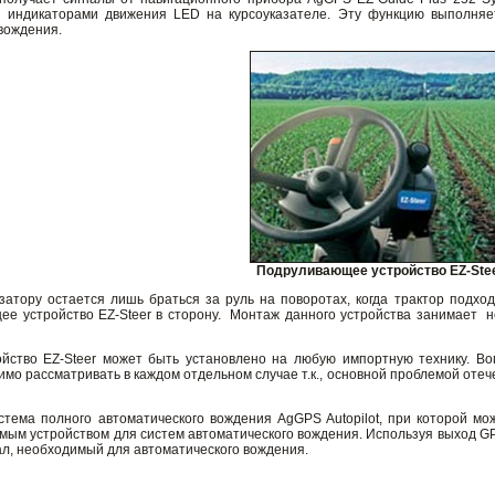
а индикаторами движения LED на курсоуказателе. Эту функцию выполняет
вождения.
Подруливающее устройство EZ-Ste
затору остается лишь браться за руль на поворотах, когда трактор подход
ее устройство EZ-Steer в сторону. Монтаж данного устройства занимает не
йство EZ-Steer может быть установлено на любую импортную технику. Во
мо рассматривать в каждом отдельном случае т.к., основной проблемой оте
тема полного автоматического вождения AgGPS Autopilot, при которой м
ым устройством для систем автоматического вождения. Используя выход GP
ал, необходимый для автоматического вождения.