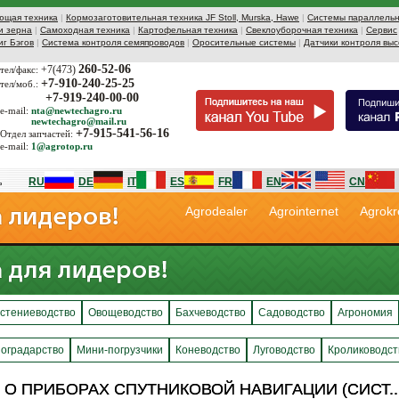
ющая техника
|
Кормозаготовительная техника JF Stoll, Murska, Hawe
|
Системы параллельн
и зерна
|
Самоходная техника
|
Картофельная техника
|
Свеклоуборочная техника
|
Сервис
иг Бэгов
|
Система контроля семяпроводов
|
Оросительные системы
|
Датчики контроля выс
260-52-06
+7(473)
тел/факс:
+7-910-240-25-25
тел/моб.:
+7-919-240-00-00
e-mail:
nta@newtechagro.ru
newtechagro@mail.ru
+7-915-541-56-16
Отдел запчастей:
e-mail:
1@agrotop.ru
RU
DE
IT
ES
FR
EN
CN
Agrodealer
Agrointernet
Agrokr
стениеводство
Овощеводство
Бахчеводство
Садоводство
Агрономия
оградарство
Мини-погрузчики
Коневодство
Луговодство
Кролиководст
 ПРИБОРАХ СПУТНИКОВОЙ НАВИГАЦИИ (СИСТ... 
 ПРИБОРАХ СПУТНИКОВОЙ НАВИГАЦИИ (СИСТ... 