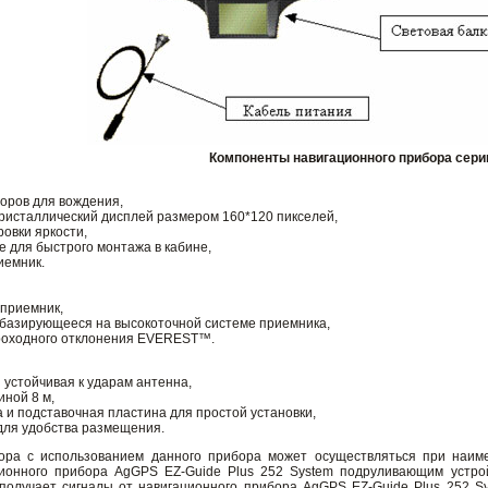
Компоненты навигационного прибора сер
торов для вождения,
кристаллический дисплей размером 160*120 пикселей,
ровки яркости,
е для быстрого монтажа в кабине,
иемник.
 приемник,
 базирующееся на высокоточной системе приемника,
проходного отклонения EVEREST™.
 устойчивая к ударам антенна,
иной 8 м,
а и подставочная пластина для простой установки,
для удобства размещения.
ра с использованием данного прибора может осуществляться при наиме
онного прибора AgGPS EZ-Guide Plus 252 System подруливающим устройст
получает сигналы от навигационного прибора AgGPS EZ-Guide Plus 252 S