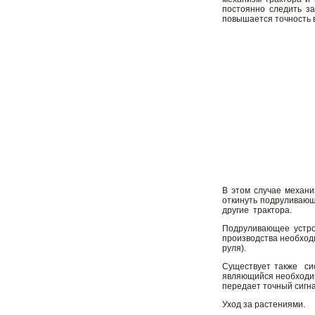
постоянно следить з
повышается точность 
В этом случае механи
откинуть подруливающ
другие трактора.
Подруливающее устро
производства необходи
руля).
Существует также сис
являющийся необходим
передает точный сигн
Уход за растениями.