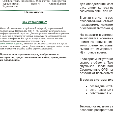
СНГ:Киргизия, Казахстан, Узбекистан, Киргизстан,
Туркменистан, Ташкент, Азербайджан,
Для определения мест
Таджикистан.
расстояния до трех р
возможно лишь при на
Наша кнопка:
В связи с этим, в со
относительная стаби
как установить?
называемому «систем
обеспечивать только к
Наш сайт не является публичной офертой, определяемой
положениями Статьи 437 (2) ГК РФ., а носит исключительно
информационный характер. Для получения точной информации
На практике в измере
о наличии и стоимости товара, пожалуйста, обращайтесь по
вычисляется искаженн
нашим телефонам. В случае копирования, использования
любого материала находящегося на сайте
приемник, происходит
www.newtechagro.ru
, активная ссылка обязательна, в случае
точки зрения это экви
печати – печатная ссылка. Копирование структуры сайта, идей
выполнить измерения п
или элементов дизайна сайта строго запрещено.
H) и точное время.
Права на все торговые марки, изображения и
материалы, представленные на сайте, принадлежат
Если приемник установ
их владельцам.
скорость объекта. Та
спутников. После по
Современные GPS-прие
позволяют повысить т
В состав системы вхо
созвездие ИСЗ (
сеть наземных 
собственно GPS
Технология отлично з
особенно распростране