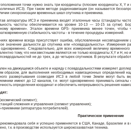
оположения точки нужно знать три координаты (плоские координаты X, Y и
азличных ИСЗ). При таком методе радионавигации (он называется беззап
личии синхронизации временных шкал спутника и приемника.
став аппаратуры ИСЗ и приемника входят эталонные часы (стандарты часто
льность частоты обеспечивается на уровне 10-13 — 10-15 за сутки). Б
ному времени». Эталон времени GPS- приемника менее точен, чтобы 
ратковременную стабильность частоты - в течение процедуры измерений.
ниях времени всегда присутствует ошибка, обусловленная несовпадением
ое значение дальности до спутника или «псевдодальность». Измерения р
 одновременно. Следовательно, для всех измерений величину временного
валентно тому, что неизвестными являются не только координаты X,Y и H, но
севдодальностей не до трех, а до четырех спутников. В результате обрабо
лен на движущемся объекте и наряду с псевдодальностями измеряет доплеро
ким образом, для выполнения необходимых навигационных определений над
лного развертывания созвездия ИСЗ в любой точке Земли могут быть в
мники имеют до 12 каналов, т.е. могут одновременно принимать сигналы о
очность определения координат и обеспечить непрерывность решения навиг
дят:
космический сегмент);
станций слежения и управления (сегмент управления);
-приемники (аппаратура потребителей).
Практическое применение
арекомендовала себя и успешно применяется в США, Канаде, Бразилии и в
но, т.к. в производстве используется широкозахватная техника.