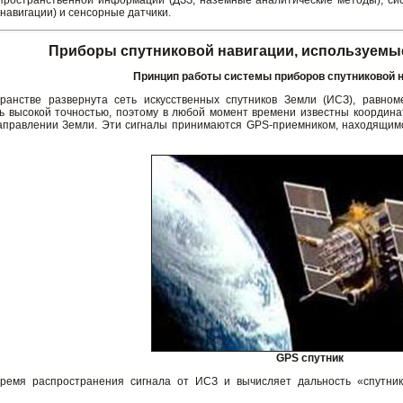
ранственной информации (ДЗЗ, наземные аналитические методы); сист
навигации) и сенсорные датчики.
Приборы спутниковой навигации, используемые
Принцип работы системы приборов спутниковой 
ранстве развернута сеть искусственных спутников Земли (ИСЗ), равн
 высокой точностью, поэтому в любой момент времени известны координа
аправлении Земли. Эти сигналы принимаются GPS-приемником, находящимс
GPS спутник
ремя распространения сигнала от ИСЗ и вычисляет дальность «спутник-п