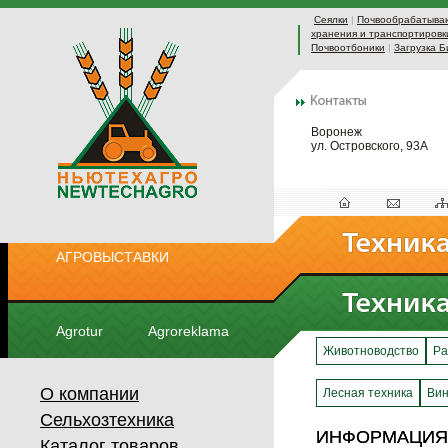
Сеялки
|
Почвообрабатыва
хранения и транспортировк
Почвоотбоники
|
Загрузка Б
Воронеж
ул. Островского, 93А
АГРОВЫСТАВКИ
Agrotur
Agroreklama
Животноводство
Ра
О компании
Лесная техника
Вин
Сельхозтехника
ИНФОРМАЦИЯ О
ИНФОРМАЦИЯ О
Каталог товаров