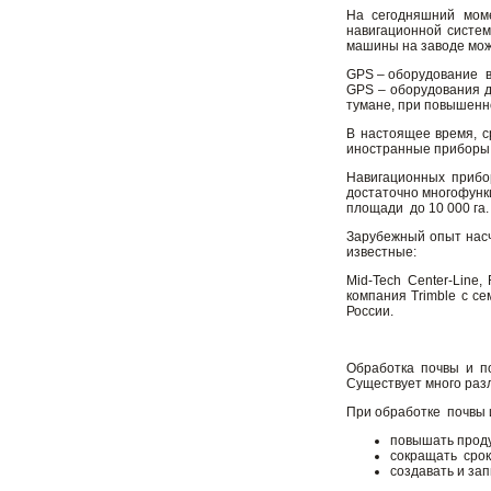
На сегодняшний моме
навигационной систем
машины на заводе мож
GPS – оборудование во
GPS – оборудования д
тумане, при повышенно
В настоящее время, с
иностранные приборы 
Навигационных прибо
достаточно многофунк
площади до 10 000 га.
Зарубежный опыт насч
известные:
Mid-Tech Center-Line
компания Trimble с с
России.
Обработка почвы и п
Существует много раз
При обработке почвы и
повышать проду
сокращать срок
создавать и за