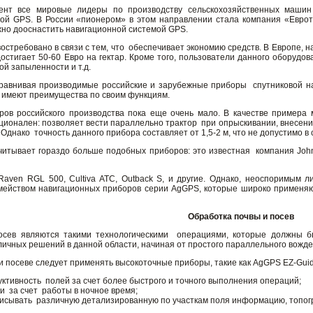
нт все мировые лидеры по производству сельскохозяйственных машин (
ой GPS. В России «пионером» в этом направлении стала компания «Еврот
но дооснастить навигационной системой GPS.
стребовано в связи с тем, что обеспечивает экономию средств. В Европе, 
остигает 50-60 Евро на гектар. Кроме того, пользователи данного оборудо
й запыленности и т.д.
равнивая производимые российские и зарубежные приборы спутниковой нав
имеют преимущества по своим функциям.
ров российского производства пока еще очень мало. В качестве примера
ционален: позволяет вести параллельно трактор при опрыскивании, внесен
 Однако точность данного прибора составляет от 1,5-2 м, что не допустимо в
итывает гораздо больше подобных приборов: это известная компания John D
, Raven RGL 500, Cultiva ATC, Outback S, и другие. Однако, неоспоримым
емейством навигационных приборов серии AgGPS, которые широко применяют
Обработка почвы и посев
осев являются такими технологическими операциями, которые должны б
личных решений в данной области, начиная от простого параллельного вожд
 посеве следует применять высокоточные приборы, такие как AgGPS EZ-Guid
ктивность полей за счет более быстрого и точного выполнения операций;
и за счет работы в ночное время;
писывать различную детализированную по участкам поля информацию, топогр