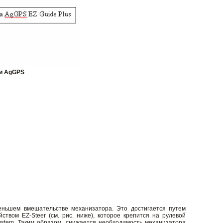
ии AgGPS
ньшем вмешательстве механизатора. Это достигается путем
вом EZ-Steer (см. рис. ниже), которое крепится на рулевой
ystem. Таким образом, снижается необходимость механизатора