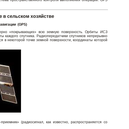
ема пространственного контроля выполнения операций: GPS
 в сельском хозяйстве
навигации (GPS)
омерно «покрывающих» всю земную поверхность. Орбиты ИСЗ
ты каждого спутника. Радиопередатчики спутников непрерывно
я в некоторой точке земной поверхности, координаты которой
риемник» (радиосигнал, как известно, распространяется со