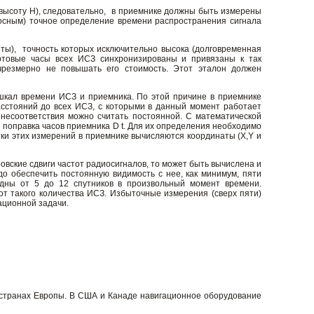
 высоту H), следовательно, в приемнике должны быть измерены
росным) точное определение времени распространения сигнала
ты), точность которых исключительно высока (долговременная
ортовые часы всех ИСЗ синхронизированы и привязаны к так
чрезмерно не повышать его стоимость. Этот эталон должен
 шкал времени ИСЗ и приемника. По этой причине в приемнике
асстояний до всех ИСЗ, с которыми в данный момент работает
 несоответствия можно считать постоянной. С математической
 и поправка часов приемника D t. Для их определения необходимо
тки этих измерений в приемнике вычисляются координаты (X,Y и
вские сдвиги частот радиосигналов, то может быть вычислена и
о обеспечить постоянную видимость с нее, как минимум, пяти
идны от 5 до 12 спутников в произвольный момент времени.
т такого количества ИСЗ. Избыточные измерения (сверх пяти)
ационной задачи.
 странах Европы. В США и Канаде навигационное оборудование