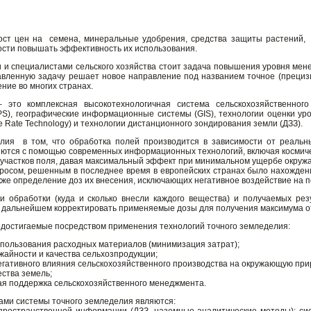
ст цен на семена, минеральные удобрения, средства защиты растений, т
ости повышать эффективность их использования.
 и специалистами сельского хозяйства стоит задача повышения уровня мене
авленную задачу решает новое направление под названием точное (прециз
ние во многих странах.
 это комплексная высокотехнологичная система сельскохозяйственног
S), географические информационные системы (GIS), технологии оценки урож
e Rate Technology) и технологии дистанционного зондирования земли (ДЗЗ).
елия в том, что обработка полей производится в зависимости от реальн
ются с помощью современных информационных технологий, включая космич
 участков поля, давая максимальный эффект при минимальном ущербе окруж
осом, решенным в последнее время в европейских странах было нахождени
кже определение доз их внесения, исключающих негативное воздействие на п
и обработки (куда и сколько внесли каждого вещества) и получаемых ре
 в дальнейшем корректировать применяемые дозы для получения максимума о
 достигаемые посредством применения технологий точного земледелия:
пользования расходных материалов (минимизация затрат);
айности и качества сельхозпродукции;
гативного влияния сельскохозяйственного производства на окружающую при
ства земель;
я поддержка сельскохозяйственного менеджмента.
ми системы точного земледелия являются: