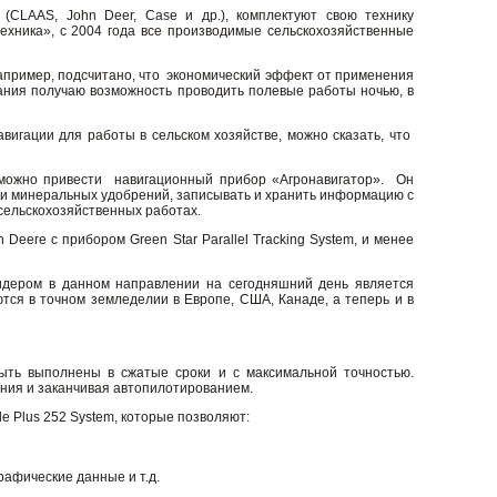
CLAAS, John Deer, Case и др.), комплектуют свою технику
ехника», с 2004 года все производимые сельскохозяйственные
например, подсчитано, что экономический эффект от применения
вания получаю возможность проводить полевые работы ночью, в
игации для работы в сельском хозяйстве, можно сказать, что
 можно привести навигационный прибор «Агронавигатор». Он
ии минеральных удобрений, записывать и хранить информацию с
 сельскохозяйственных работах.
eere с прибором Green Star Parallel Tracking System, и менее
 лидером в данном направлении на сегодняшний день является
ся в точном земледелии в Европе, США, Канаде, а теперь и в
ыть выполнены в сжатые сроки и с максимальной точностью.
ения и заканчивая автопилотированием.
e Plus 252 System, которые позволяют:
афические данные и т.д.