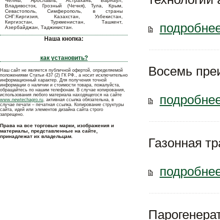
Челны, Ярославль, Астрахань, Барнаул,
Владивосток, Грозный (Чечня), Тула, Крым,
Севастополь, Симферополь, в страны
СНГ:Киргизия, Казахстан, Узбекистан,
Киргизстан, Туркменистан, Ташкент,
подробнее
Азербайджан, Таджикистан.
Наша кнопка:
как установить?
Восемь пре
Наш сайт не является публичной офертой, определяемой
положениями Статьи 437 (2) ГК РФ., а носит исключительно
информационный характер. Для получения точной
информации о наличии и стоимости товара, пожалуйста,
обращайтесь по нашим телефонам. В случае копирования,
использования любого материала находящегося на сайте
подробнее
www.newtechagro.ru
, активная ссылка обязательна, в
случае печати – печатная ссылка. Копирование структуры
сайта, идей или элементов дизайна сайта строго
запрещено.
Права на все торговые марки, изображения и
материалы, представленные на сайте,
принадлежат их владельцам.
Газонная тр
подробнее
Парогенера