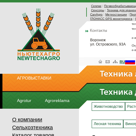
Сеялки
|
Почвообрабатывающа
Сенсоры
|
Техника для хранен
CanAgro
|
Метеостанции
|
Про
ГЛОНАСС GPS мониторинга
|
те
те
e-
Воронеж
ул. Островского, 93А
От
e-
RU
АГРОВЫСТАВКИ
Agrotur
Agroreklama
Животноводство
Раст
О компании
Лесная техника
Виног
Сельхозтехника
Каталог товаров