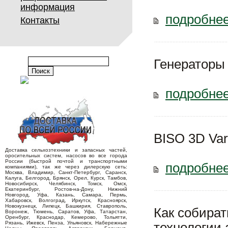
информация
подробнее
Контакты
Генераторы
подробнее
BISO 3D Vari
Доставка сельхозтехники и запасных частей,
оросительных систем, насосов во все города
России (быстрой почтой и транспортными
подробнее
компаниями), так же через дилерскую сеть:
Москва, Владимир, Санкт-Петербург, Саранск,
Калуга, Белгород, Брянск, Орел, Курск, Тамбов,
Новосибирск, Челябинск, Томск, Омск,
Екатеринбург, Ростов-на-Дону, Нижний
Новгород, Уфа, Казань, Самара, Пермь,
Хабаровск, Волгоград, Иркутск, Красноярск,
Новокузнецк, Липецк, Башкирия, Ставрополь,
Как собират
Воронеж, Тюмень, Саратов, Уфа, Татарстан,
Оренбург, Краснодар, Кемерово, Тольятти,
Рязань, Ижевск, Пенза, Ульяновск, Набережные
технологии 