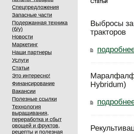
Статьи
Статьи
Спецпредложения
Запасные части
Выбросы за
Подержанная техника
(б/у)
тракторов
Новости
Маркетинг
подробнее
Наши партнеры
Услуги
Статьи
Маралфалфа
Это интересно!
Hybridum)
Финансирование
Вакансии
Полезные ссылки
подробнее
Технология
выращивания,
переработка и сбыт
овощей и фруктов,
Рекультивац
рецепты и полезная