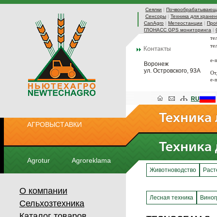
Сеялки
|
Почвообрабатывающа
Сенсоры
|
Техника для хранен
CanAgro
|
Метеостанции
|
Про
ГЛОНАСС GPS мониторинга
|
те
те
e-
Воронеж
ул. Островского, 93А
От
e-
RU
АГРОВЫСТАВКИ
Agrotur
Agroreklama
Животноводство
Раст
О компании
Лесная техника
Виног
Сельхозтехника
Каталог товаров