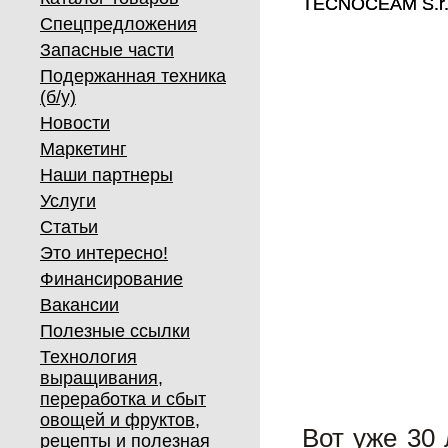
TECNOCEAM S.r.L
TECNOCEAM S.r.L
Спецпредложения
Запасные части
Подержанная техника
(б/у)
Новости
Маркетинг
Наши партнеры
Услуги
Статьи
Это интересно!
Финансирование
Вакансии
Полезные ссылки
Технология
выращивания,
переработка и сбыт
овощей и фруктов,
Вот уже 30
рецепты и полезная