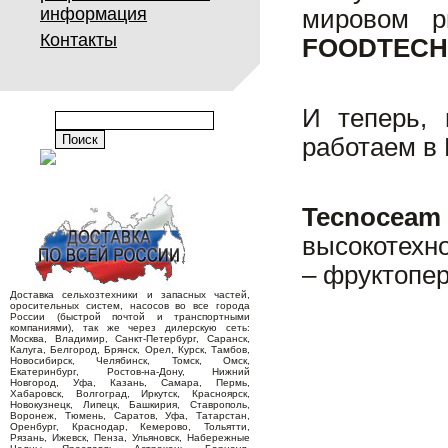
информация
мировом р
Контакты
FOODTECH
И теперь,
работаем в 
Tecnoceam
высокотехн
– фруктопе
Доставка сельхозтехники и запасных частей,
оросительных систем, насосов во все города
России (быстрой почтой и транспортными
компаниями), так же через дилерскую сеть:
Москва, Владимир, Санкт-Петербург, Саранск,
Калуга, Белгород, Брянск, Орел, Курск, Тамбов,
Новосибирск, Челябинск, Томск, Омск,
Екатеринбург, Ростов-на-Дону, Нижний
Новгород, Уфа, Казань, Самара, Пермь,
Хабаровск, Волгоград, Иркутск, Красноярск,
Новокузнецк, Липецк, Башкирия, Ставрополь,
Воронеж, Тюмень, Саратов, Уфа, Татарстан,
Оренбург, Краснодар, Кемерово, Тольятти,
Рязань, Ижевск, Пенза, Ульяновск, Набережные