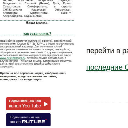
Челны, Ярославль, Астрахань, Барнаул,
Владивосток, Грозный (Чечня), Тула, Крым,
Севастополь, Симферополь, в страны
СНГ:Киргизия, Казахстан, Узбекистан,
Киргизстан, Туркменистан, Ташкент,
Азербайджан, Таджикистан.
Наша кнопка:
как установить?
Наш сайт не является публичной офертой, определяемой
положениями Статьи 437 (2) ГК РФ., а носит исключительно
информационный характер. Для получения точной
перейти в 
информации о наличии и стоимости товара, пожалуйста,
обращайтесь по нашим телефонам. В случае копирования,
использования любого материала находящегося на сайте
www.newtechagro.ru
, активная ссылка обязательна, в
случае печати – печатная ссылка. Копирование структуры
сайта, идей или элементов дизайна сайта строго
последние 
запрещено.
Права на все торговые марки, изображения и
материалы, представленные на сайте,
принадлежат их владельцам.