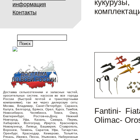
кукурузы,
информация
комплектац
Контакты
Доставка сельхозтехники и запасных частей,
оросительных систем, насосов во все города
России (быстрой почтой и транспортными
компаниями), так же через дилерскую сеть:
Москва, Владимир, Санкт-Петербург, Саранск,
Fantini- Fi
Калуга, Белгород, Брянск, Орел, Курск, Тамбов,
Новосибирск, Челябинск, Томск, Омск,
Екатеринбург, Ростов-на-Дону, Нижний
Olimac- Oro
Новгород, Уфа, Казань, Самара, Пермь,
Хабаровск, Волгоград, Иркутск, Красноярск,
Новокузнецк, Липецк, Башкирия, Ставрополь,
Воронеж, Тюмень, Саратов, Уфа, Татарстан,
Оренбург, Краснодар, Кемерово, Тольятти,
Рязань, Ижевск, Пенза, Ульяновск, Набережные