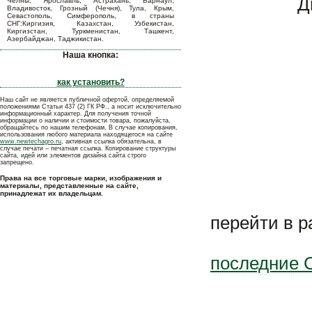
Д
Челны, Ярославль, Астрахань, Барнаул,
Владивосток, Грозный (Чечня), Тула, Крым,
Севастополь, Симферополь, в страны
СНГ:Киргизия, Казахстан, Узбекистан,
Киргизстан, Туркменистан, Ташкент,
Азербайджан, Таджикистан.
Наша кнопка:
как установить?
Наш сайт не является публичной офертой, определяемой
положениями Статьи 437 (2) ГК РФ., а носит исключительно
информационный характер. Для получения точной
информации о наличии и стоимости товара, пожалуйста,
обращайтесь по нашим телефонам. В случае копирования,
использования любого материала находящегося на сайте
www.newtechagro.ru
, активная ссылка обязательна, в
случае печати – печатная ссылка. Копирование структуры
сайта, идей или элементов дизайна сайта строго
запрещено.
Права на все торговые марки, изображения и
материалы, представленные на сайте,
принадлежат их владельцам.
перейти в 
последние 