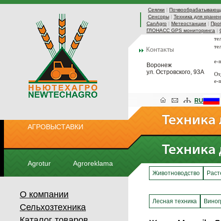
Сеялки
|
Почвообрабатывающа
Сенсоры
|
Техника для хранен
CanAgro
|
Метеостанции
|
Про
ГЛОНАСС GPS мониторинга
|
те
те
e-
Воронеж
ул. Островского, 93А
От
e-
RU
АГРОВЫСТАВКИ
Agrotur
Agroreklama
Животноводство
Раст
О компании
Лесная техника
Виног
Сельхозтехника
Каталог товаров