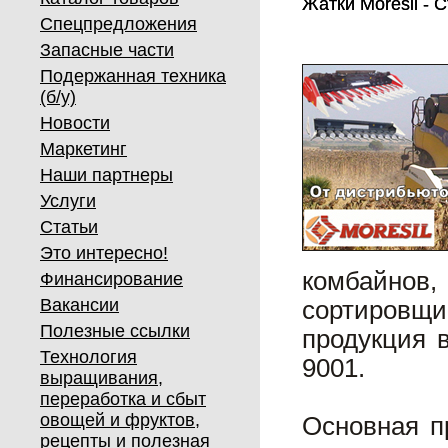
Жатки Moresil - 
Жатки Moresil - 
Спецпредложения
Запасные части
Подержанная техника
(б/у)
Новости
Маркетинг
Наши партнеры
Услуги
Статьи
Это интересно!
комбайнов,
Финансирование
Вакансии
сортировщи
Полезные ссылки
продукция 
Технология
9001.
выращивания,
переработка и сбыт
овощей и фруктов,
Основная п
рецепты и полезная