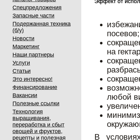
Эффект от испол
Эффект от испол
Спецпредложения
Запасные части
избежан
Подержанная техника
(б/у)
посевов;
Новости
сокраще
Маркетинг
на гекта
Наши партнеры
сокращ
Услуги
разбрас
Статьи
сокраще
Это интересно!
возможн
Финансирование
Вакансии
любой в
Полезные ссылки
увеличе
Технология
минимиз
выращивания,
окружаю
переработка и сбыт
овощей и фруктов,
В условия
рецепты и полезная