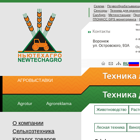
Сеялки
|
Почвообрабатывающа
Сенсоры
|
Техника для хранен
CanAgro
|
Метеостанции
|
Про
ГЛОНАСС GPS мониторинга
|
те
те
e-
Воронеж
ул. Островского, 93А
От
e-
RU
АГРОВЫСТАВКИ
Agrotur
Agroreklama
Животноводство
Раст
О компании
Лесная техника
Виног
Сельхозтехника
Каталог товаров