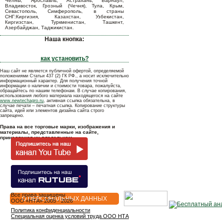
Челны, Ярославль, Астрахань, Барнаул,
Владивосток, Грозный (Чечня), Тула, Крым,
Севастополь, Симферополь, в страны
СНГ:Киргизия, Казахстан, Узбекистан,
Киргизстан, Туркменистан, Ташкент,
Азербайджан, Таджикистан.
Наша кнопка:
как установить?
Наш сайт не является публичной офертой, определяемой
положениями Статьи 437 (2) ГК РФ., а носит исключительно
информационный характер. Для получения точной
информации о наличии и стоимости товара, пожалуйста,
обращайтесь по нашим телефонам. В случае копирования,
использования любого материала находящегося на сайте
www.newtechagro.ru
, активная ссылка обязательна, в
случае печати – печатная ссылка. Копирование структуры
сайта, идей или элементов дизайна сайта строго
запрещено.
Права на все торговые марки, изображения и
материалы, представленные на сайте,
принадлежат их владельцам.
Все права защищены
О ПЕРСОНАЛЬНЫХ ДАННЫХ
OOO «НТА» 2005 - 2026
Политика конфиденциальности
Специальная оценка условий труда ООО НТА