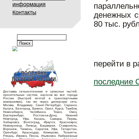
информация
параллельн
Контакты
денежных с
80 тыс. руб
перейти в 
последние 
Доставка сельхозтехники и запасных частей,
оросительных систем, насосов во все города
России (быстрой почтой и транспортными
компаниями), так же через дилерскую сеть:
Москва, Владимир, Санкт-Петербург, Саранск,
Калуга, Белгород, Брянск, Орел, Курск, Тамбов,
Новосибирск, Челябинск, Томск, Омск,
Екатеринбург, Ростов-на-Дону, Нижний
Новгород, Уфа, Казань, Самара, Пермь,
Хабаровск, Волгоград, Иркутск, Красноярск,
Новокузнецк, Липецк, Башкирия, Ставрополь,
Воронеж, Тюмень, Саратов, Уфа, Татарстан,
Оренбург, Краснодар, Кемерово, Тольятти,
Рязань, Ижевск, Пенза, Ульяновск, Набережные